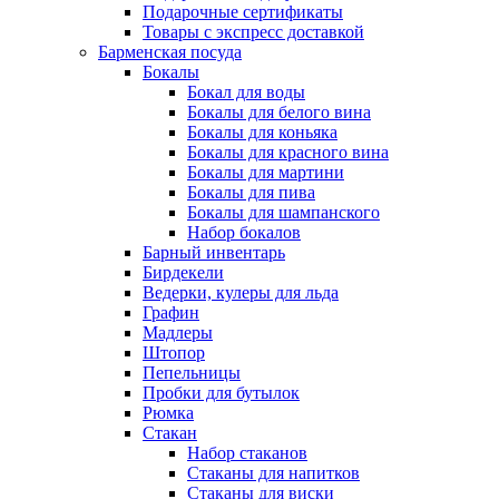
Подарочные сертификаты
Товары с экспресс доставкой
Барменская посуда
Бокалы
Бокал для воды
Бокалы для белого вина
Бокалы для коньяка
Бокалы для красного вина
Бокалы для мартини
Бокалы для пива
Бокалы для шампанского
Набор бокалов
Барный инвентарь
Бирдекели
Ведерки, кулеры для льда
Графин
Мадлеры
Штопор
Пепельницы
Пробки для бутылок
Рюмка
Стакан
Набор стаканов
Стаканы для напитков
Стаканы для виски