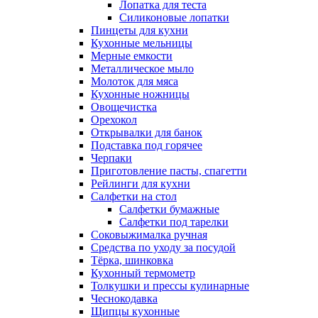
Лопатка для теста
Силиконовые лопатки
Пинцеты для кухни
Кухонные мельницы
Мерные емкости
Металлическое мыло
Молоток для мяса
Кухонные ножницы
Овощечистка
Орехокол
Открывалки для банок
Подставка под горячее
Черпаки
Приготовление пасты, спагетти
Рейлинги для кухни
Салфетки на стол
Салфетки бумажные
Салфетки под тарелки
Соковыжималка ручная
Средства по уходу за посудой
Тëрка, шинковка
Кухонный термометр
Толкушки и прессы кулинарные
Чеснокодавка
Щипцы кухонные