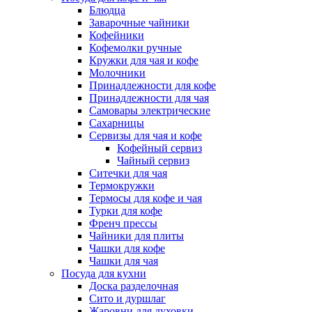
Блюдца
Заварочные чайники
Кофейники
Кофемолки ручные
Кружки для чая и кофе
Молочники
Принадлежности для кофе
Принадлежности для чая
Самовары электрические
Сахарницы
Сервизы для чая и кофе
Кофейный сервиз
Чайный сервиз
Ситечки для чая
Термокружки
Термосы для кофе и чая
Турки для кофе
Френч прессы
Чайники для плиты
Чашки для кофе
Чашки для чая
Посуда для кухни
Доска разделочная
Сито и дуршлаг
Жаровни для духовки