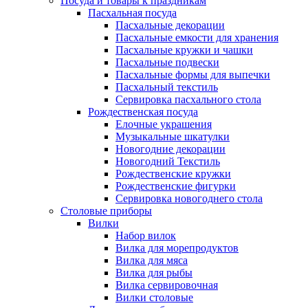
Посуда и товары к праздникам
Пасхальная посуда
Пасхальные декорации
Пасхальные емкости для хранения
Пасхальные кружки и чашки
Пасхальные подвески
Пасхальные формы для выпечки
Пасхальный текстиль
Сервировка пасхального стола
Рождественская посуда
Елочные украшения
Музыкальные шкатулки
Новогодние декорации
Новогодний Текстиль
Рождественские кружки
Рождественские фигурки
Сервировка новогоднего стола
Столовые приборы
Вилки
Набор вилок
Вилка для морепродуктов
Вилка для мяса
Вилка для рыбы
Вилка сервировочная
Вилки столовые