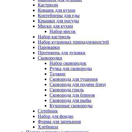
Кастрюли
Ковшик для кухни
Контейнеры для еды
Крышки для посуды
Миски для кухни
Набор мисок
Набор кастрюль
Набор кухонных принадлежностей
Пароварки
Противень для духовки
Сковородки
Набор сковородок
Ручка для сковороды
Таджин
Сковорода для тушения
Сковорода для подачи блюд
Сковорода гриль
Сковорода для блинов
Сковорода для рыбы
Кухонные сковороды
Сотейник
Набор для фондю
Форма для запекания
Хлебница