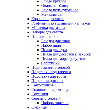
Блюдо круглое
Овальные блюда
Блюдо прямоугольное
Менажницы
Корзинка для хлеба
Графины и кувшины для напитков
Масленка для масла
Наборы для салата
Чашы и пиалки
Блюдца для пиал
Набор пиал
Пиала для супа
Пиала для десертов и закусок
Пиала для морепродуктов
Салатники
Подносы для столовой
Подставки под тарелки
Подставка для торта
Подставка для яиц
Салфетницы
Солонки и перечницы
Соусники
Сервиз столовый
Наборы тарелок
Супницы