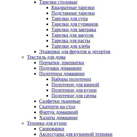
Тарелки столовые
Квадратные тарелки
Подставные тарелки
Тарелки для супа
Тарелки для гурманов
Тарелки для завтрака
Тарелка для закусок
Тарелка для пасты
Тарелки для хлеба
Этажерки для фруктов и десертов
Текстиль для дома
Перчатки, прихватки
Подушки домашние
Полотенца домашние
Наборы полотенец
Полотенце для ванной
Полотенце для кухни
Полотенце для сауны
Салфетки тканевые
Скатерти на стол
Фартук домашний
Халаты домашние
Техника для кухни
Скороварки
Аксессуары для кухонной техники