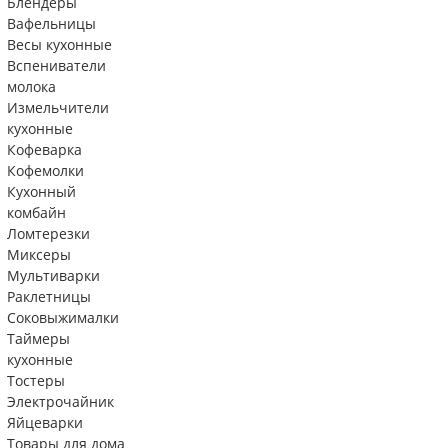
Блендеры
Вафельницы
Весы кухонные
Вспениватели
молока
Измельчители
кухонные
Кофеварка
Кофемолки
Кухонный
комбайн
Ломтерезки
Миксеры
Мультиварки
Раклетницы
Соковыжималки
Таймеры
кухонные
Тостеры
Электрочайник
Яйцеварки
Товары для дома