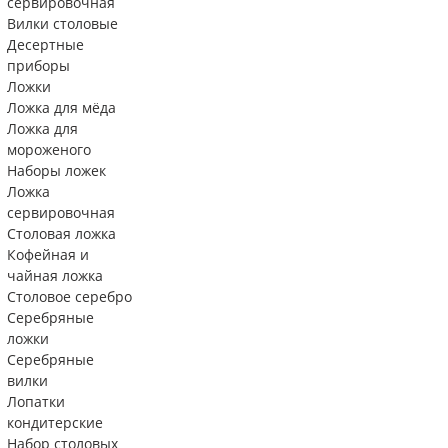
сервировочная
Вилки столовые
Десертные
приборы
Ложки
Ложка для мёда
Ложка для
мороженого
Наборы ложек
Ложка
сервировочная
Столовая ложка
Кофейная и
чайная ложка
Столовое серебро
Серебряные
ложки
Серебряные
вилки
Лопатки
кондитерские
Набор столовых