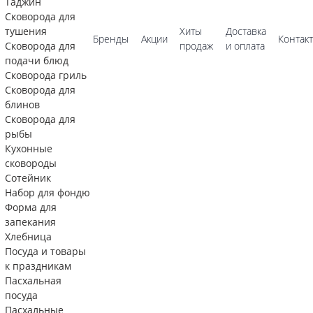
Таджин
Сковорода для
тушения
Хиты
Доставка
Бренды
Акции
Контак
Сковорода для
продаж
и оплата
подачи блюд
Сковорода гриль
Сковорода для
блинов
Сковорода для
рыбы
Кухонные
сковороды
Сотейник
Набор для фондю
Форма для
запекания
Хлебница
Посуда и товары
к праздникам
Пасхальная
посуда
Пасхальные