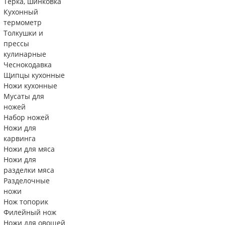
Тëрка, шинковка
Кухонный
термометр
Толкушки и
прессы
кулинарные
Чеснокодавка
Щипцы кухонные
Ножи кухонные
Мусаты для
ножей
Набор ножей
Ножи для
карвинга
Ножи для мяса
Ножи для
разделки мяса
Разделочные
ножи
Нож топорик
Филейный нож
Ножи для овощей