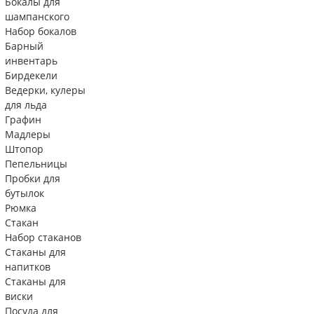
Бокалы для
шампанского
Набор бокалов
Барный
инвентарь
Бирдекели
Ведерки, кулеры
для льда
Графин
Мадлеры
Штопор
Пепельницы
Пробки для
бутылок
Рюмка
Стакан
Набор стаканов
Стаканы для
напитков
Стаканы для
виски
Посуда для