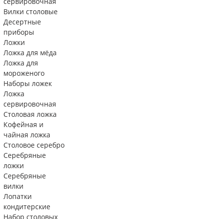
сервировочная
Вилки столовые
Десертные
приборы
Ложки
Ложка для мёда
Ложка для
мороженого
Наборы ложек
Ложка
сервировочная
Столовая ложка
Кофейная и
чайная ложка
Столовое серебро
Серебряные
ложки
Серебряные
вилки
Лопатки
кондитерские
Набор столовых