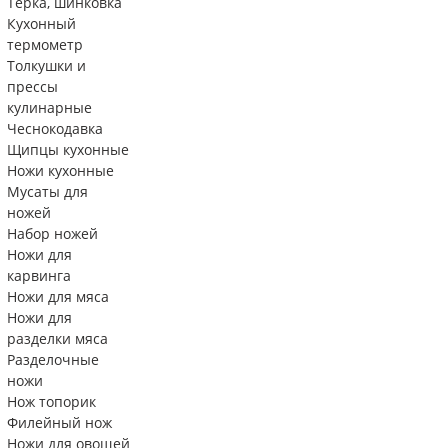
Тëрка, шинковка
Кухонный
термометр
Толкушки и
прессы
кулинарные
Чеснокодавка
Щипцы кухонные
Ножи кухонные
Мусаты для
ножей
Набор ножей
Ножи для
карвинга
Ножи для мяса
Ножи для
разделки мяса
Разделочные
ножи
Нож топорик
Филейный нож
Ножи для овощей