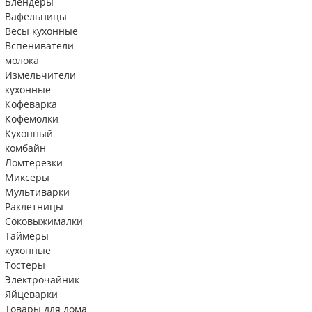
Блендеры
Вафельницы
Весы кухонные
Вспениватели
молока
Измельчители
кухонные
Кофеварка
Кофемолки
Кухонный
комбайн
Ломтерезки
Миксеры
Мультиварки
Раклетницы
Соковыжималки
Таймеры
кухонные
Тостеры
Электрочайник
Яйцеварки
Товары для дома