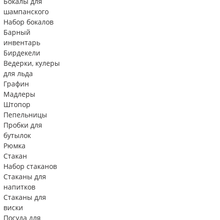
Бокалы для
шампанского
Набор бокалов
Барный
инвентарь
Бирдекели
Ведерки, кулеры
для льда
Графин
Мадлеры
Штопор
Пепельницы
Пробки для
бутылок
Рюмка
Стакан
Набор стаканов
Стаканы для
напитков
Стаканы для
виски
Посуда для