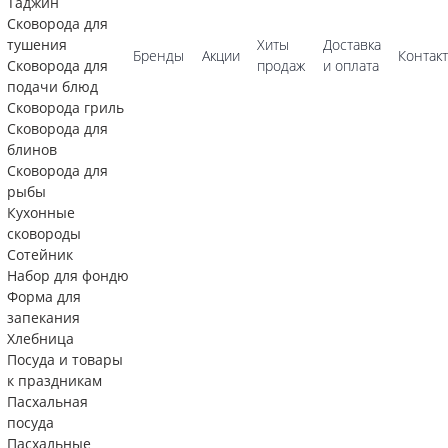
Таджин
Сковорода для
тушения
Хиты
Доставка
Бренды
Акции
Контак
Сковорода для
продаж
и оплата
подачи блюд
Сковорода гриль
Сковорода для
блинов
Сковорода для
рыбы
Кухонные
сковороды
Сотейник
Набор для фондю
Форма для
запекания
Хлебница
Посуда и товары
к праздникам
Пасхальная
посуда
Пасхальные