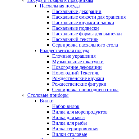
Посуда и товары к праздникам
Пасхальная посуда
Пасхальные декорации
Пасхальные емкости для хранения
Пасхальные кружки и чашки
Пасхальные подвески
Пасхальные формы для выпечки
Пасхальный текстиль
Сервировка пасхального стола
Рождественская посуда
Елочные украшения
Музыкальные шкатулки
Новогодние декорации
Новогодний Текстиль
Рождественские кружки
Рождественские фигурки
Сервировка новогоднего стола
Столовые приборы
Вилки
Набор вилок
Вилка для морепродуктов
Вилка для мяса
Вилка для рыбы
Вилка сервировочная
Вилки столовые