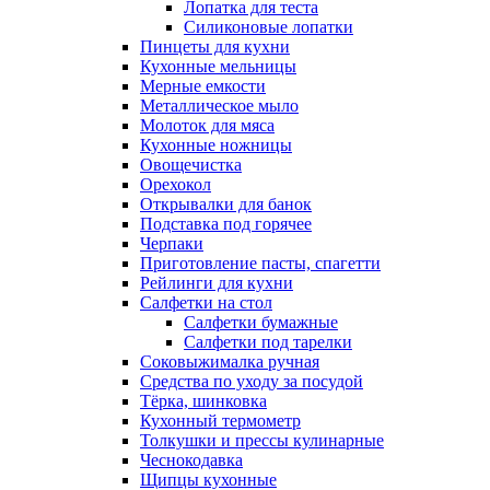
Лопатка для теста
Силиконовые лопатки
Пинцеты для кухни
Кухонные мельницы
Мерные емкости
Металлическое мыло
Молоток для мяса
Кухонные ножницы
Овощечистка
Орехокол
Открывалки для банок
Подставка под горячее
Черпаки
Приготовление пасты, спагетти
Рейлинги для кухни
Салфетки на стол
Салфетки бумажные
Салфетки под тарелки
Соковыжималка ручная
Средства по уходу за посудой
Тëрка, шинковка
Кухонный термометр
Толкушки и прессы кулинарные
Чеснокодавка
Щипцы кухонные