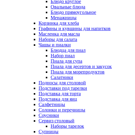
Блюдо круглое
Овальные блюда
Блюдо прямоугольное
Менажницы
Корзинка для хлеба
Графины и кувшины для напитков
Масленка для масла
Наборы для салата
Чашы и пиалки
Блюдца для пиал
Набор пиал
Пиала для супа
Пиала для десертов и закусок
Пиала для морепродуктов
Салатники
Подносы для столовой
Подставки под тарелки
Подставка для торта
Подставка для яиц
Салфетницы
Солонки и перечницы
Соусники
Сервиз столовый
Наборы тарелок
Супницы