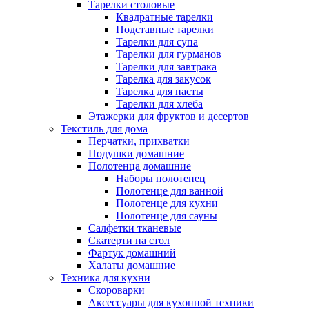
Тарелки столовые
Квадратные тарелки
Подставные тарелки
Тарелки для супа
Тарелки для гурманов
Тарелки для завтрака
Тарелка для закусок
Тарелка для пасты
Тарелки для хлеба
Этажерки для фруктов и десертов
Текстиль для дома
Перчатки, прихватки
Подушки домашние
Полотенца домашние
Наборы полотенец
Полотенце для ванной
Полотенце для кухни
Полотенце для сауны
Салфетки тканевые
Скатерти на стол
Фартук домашний
Халаты домашние
Техника для кухни
Скороварки
Аксессуары для кухонной техники