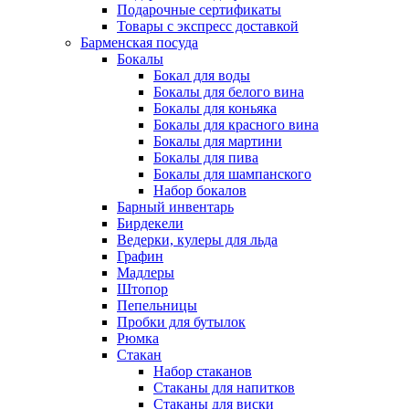
Подарочные сертификаты
Товары с экспресс доставкой
Барменская посуда
Бокалы
Бокал для воды
Бокалы для белого вина
Бокалы для коньяка
Бокалы для красного вина
Бокалы для мартини
Бокалы для пива
Бокалы для шампанского
Набор бокалов
Барный инвентарь
Бирдекели
Ведерки, кулеры для льда
Графин
Мадлеры
Штопор
Пепельницы
Пробки для бутылок
Рюмка
Стакан
Набор стаканов
Стаканы для напитков
Стаканы для виски