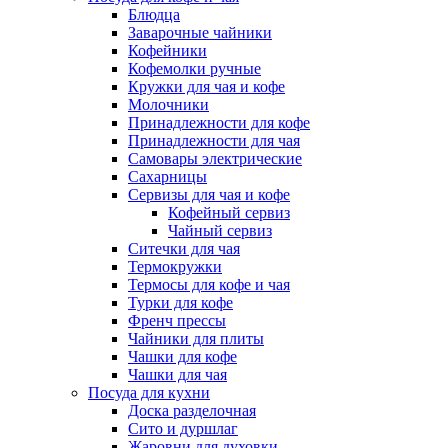
Блюдца
Заварочные чайники
Кофейники
Кофемолки ручные
Кружки для чая и кофе
Молочники
Принадлежности для кофе
Принадлежности для чая
Самовары электрические
Сахарницы
Сервизы для чая и кофе
Кофейный сервиз
Чайный сервиз
Ситечки для чая
Термокружки
Термосы для кофе и чая
Турки для кофе
Френч прессы
Чайники для плиты
Чашки для кофе
Чашки для чая
Посуда для кухни
Доска разделочная
Сито и дуршлаг
Жаровни для духовки