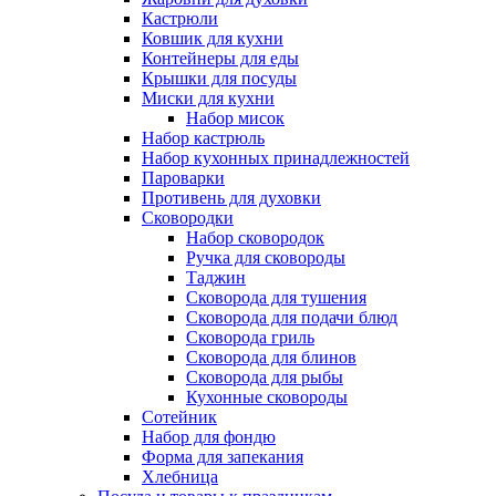
Кастрюли
Ковшик для кухни
Контейнеры для еды
Крышки для посуды
Миски для кухни
Набор мисок
Набор кастрюль
Набор кухонных принадлежностей
Пароварки
Противень для духовки
Сковородки
Набор сковородок
Ручка для сковороды
Таджин
Сковорода для тушения
Сковорода для подачи блюд
Сковорода гриль
Сковорода для блинов
Сковорода для рыбы
Кухонные сковороды
Сотейник
Набор для фондю
Форма для запекания
Хлебница