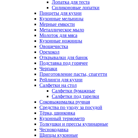
Лопатка для теста
Силиконовые лопатки
Пинцеты для кухни
Кухонные мельницы
Мерные емкости
Металлическое мыло
Молоток для мяса
Кухонные ножницы
Овощечистка
Орехокол
Открывалки для банок
Подставка под горячее
Черпаки
Приготовление пасты, спагетти
Рейлинги для кухни
Салфетки на стол
Салфетки бумажные
Салфетки под тарелки
Соковыжималка ручная
Средства по уходу за посудой
Тëрка, шинковка
Кухонный термометр
Толкушки и прессы кулинарные
Чеснокодавка
Щипцы кухонные