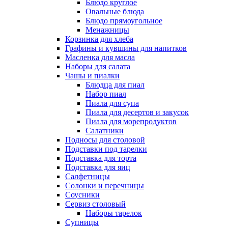
Блюдо круглое
Овальные блюда
Блюдо прямоугольное
Менажницы
Корзинка для хлеба
Графины и кувшины для напитков
Масленка для масла
Наборы для салата
Чашы и пиалки
Блюдца для пиал
Набор пиал
Пиала для супа
Пиала для десертов и закусок
Пиала для морепродуктов
Салатники
Подносы для столовой
Подставки под тарелки
Подставка для торта
Подставка для яиц
Салфетницы
Солонки и перечницы
Соусники
Сервиз столовый
Наборы тарелок
Супницы