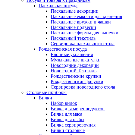
Посуда и товары к праздникам
Пасхальная посуда
Пасхальные декорации
Пасхальные емкости для хранения
Пасхальные кружки и чашки
Пасхальные подвески
Пасхальные формы для выпечки
Пасхальный текстиль
Сервировка пасхального стола
Рождественская посуда
Елочные украшения
Музыкальные шкатулки
Новогодние декорации
Новогодний Текстиль
Рождественские кружки
Рождественские фигурки
Сервировка новогоднего стола
Столовые приборы
Вилки
Набор вилок
Вилка для морепродуктов
Вилка для мяса
Вилка для рыбы
Вилка сервировочная
Вилки столовые