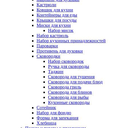
Кастрюли
Ковшик для кухни
Контейнеры для еды
Крышки для посуды
Миски для кухни
Набор мисок
Набор кастрюль
Набор кухонных принадлежностей
Пароварки
Противень для духовки
Сковородки
Набор сковородок
Ручка для сковороды
Таджин
Сковорода для тушения
Сковорода для подачи блюд
Сковорода гриль
Сковорода для блинов
Сковорода для рыбы
Кухонные сковороды
Сотейник
Набор для фондю
Форма для запекания
Хлебница