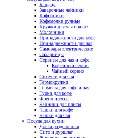
Блюдца
Заварочные чайники
Кофейники
Кофемолки ручные
Кружки для чая и кофе
Молочники
Принадлежности для кофе
Принадлежности для чая
Самовары электрические
Сахарницы
Сервизы для чая и кофе
Кофейный сервиз
Чайный сервиз
Ситечки для чая
Термокружки
Термосы для кофе и чая
Турки для кофе
Френч прессы
Чайники для плиты
Чашки для кофе
Чашки для чая
Посуда для кухни
Доска разделочная
Сито и дуршлаг
Жаровни для духовки