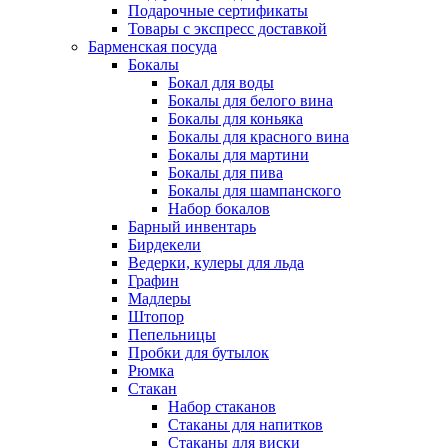
Подарочные сертификаты
Товары с экспресс доставкой
Барменская посуда
Бокалы
Бокал для воды
Бокалы для белого вина
Бокалы для коньяка
Бокалы для красного вина
Бокалы для мартини
Бокалы для пива
Бокалы для шампанского
Набор бокалов
Барный инвентарь
Бирдекели
Ведерки, кулеры для льда
Графин
Мадлеры
Штопор
Пепельницы
Пробки для бутылок
Рюмка
Стакан
Набор стаканов
Стаканы для напитков
Стаканы для виски