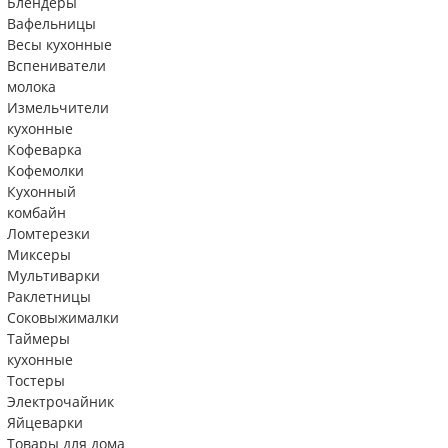
Блендеры
Вафельницы
Весы кухонные
Вспениватели
молока
Измельчители
кухонные
Кофеварка
Кофемолки
Кухонный
комбайн
Ломтерезки
Миксеры
Мультиварки
Раклетницы
Соковыжималки
Таймеры
кухонные
Тостеры
Электрочайник
Яйцеварки
Товары для дома