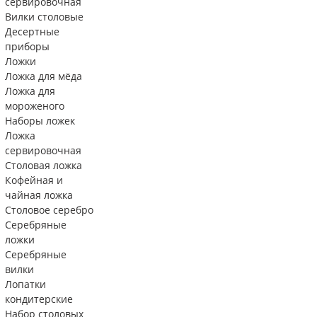
сервировочная
Вилки столовые
Десертные
приборы
Ложки
Ложка для мёда
Ложка для
мороженого
Наборы ложек
Ложка
сервировочная
Столовая ложка
Кофейная и
чайная ложка
Столовое серебро
Серебряные
ложки
Серебряные
вилки
Лопатки
кондитерские
Набор столовых