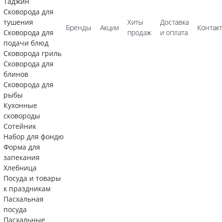
Таджин
Сковорода для
тушения
Хиты
Доставка
Бренды
Акции
Контак
Сковорода для
продаж
и оплата
подачи блюд
Сковорода гриль
Сковорода для
блинов
Сковорода для
рыбы
Кухонные
сковороды
Сотейник
Набор для фондю
Форма для
запекания
Хлебница
Посуда и товары
к праздникам
Пасхальная
посуда
Пасхальные