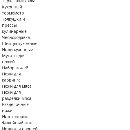
Тëрка, шинковка
Кухонный
термометр
Толкушки и
прессы
кулинарные
Чеснокодавка
Щипцы кухонные
Ножи кухонные
Мусаты для
ножей
Набор ножей
Ножи для
карвинга
Ножи для мяса
Ножи для
разделки мяса
Разделочные
ножи
Нож топорик
Филейный нож
Ножи для овощей