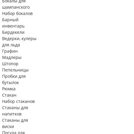
Бокалы для
шампанского
Набор бокалов
Барный
инвентарь
Бирдекели
Ведерки, кулеры
для льда
Графин
Мадлеры
Штопор
Пепельницы
Пробки для
бутылок
Рюмка
Стакан
Набор стаканов
Стаканы для
напитков
Стаканы для
виски
Посуда для