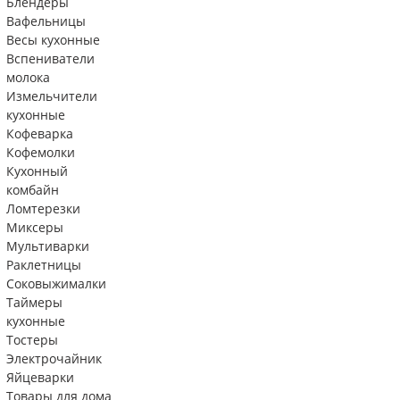
Блендеры
Вафельницы
Весы кухонные
Вспениватели
молока
Измельчители
кухонные
Кофеварка
Кофемолки
Кухонный
комбайн
Ломтерезки
Миксеры
Мультиварки
Раклетницы
Соковыжималки
Таймеры
кухонные
Тостеры
Электрочайник
Яйцеварки
Товары для дома