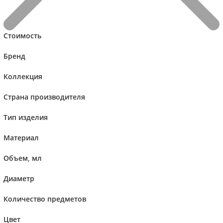
Стоимость
Бренд
Коллекция
Страна производителя
Тип изделия
Сравнивать
Материал
Объем, мл
Villeroy & Boch Стакан для воды, набор 4 предмета 10,9 см
Ovid
Диаметр
Количество предметов
Доставка 10-15 дней
Цвет
Артикул: 1172098140