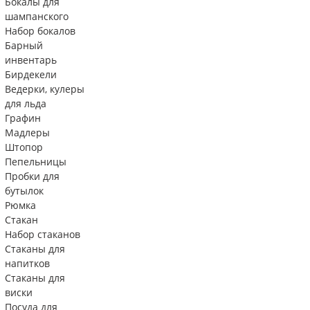
Бокалы для
шампанского
Набор бокалов
Барный
инвентарь
Бирдекели
Ведерки, кулеры
для льда
Графин
Мадлеры
Штопор
Пепельницы
Пробки для
бутылок
Рюмка
Стакан
Набор стаканов
Стаканы для
напитков
Стаканы для
виски
Посуда для