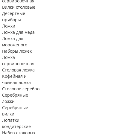
сервировочная
Вилки столовые
Десертные
приборы
Ложки
Ложка для мёда
Ложка для
мороженого
Наборы ложек
Ложка
сервировочная
Столовая ложка
Кофейная и
чайная ложка
Столовое серебро
Серебряные
ложки
Серебряные
вилки
Лопатки
кондитерские
Набор столовых