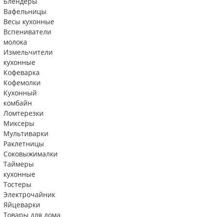
Блендеры
Вафельницы
Весы кухонные
Вспениватели
молока
Измельчители
кухонные
Кофеварка
Кофемолки
Кухонный
комбайн
Ломтерезки
Миксеры
Мультиварки
Раклетницы
Соковыжималки
Таймеры
кухонные
Тостеры
Электрочайник
Яйцеварки
Товары для дома