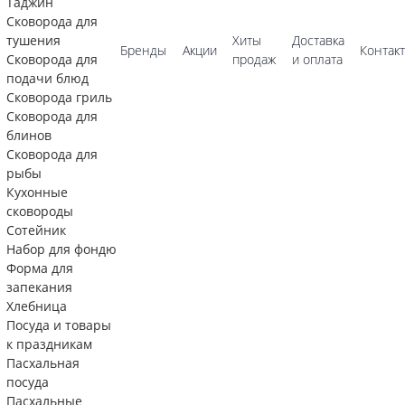
Таджин
Сковорода для
тушения
Хиты
Доставка
Бренды
Акции
Контак
Сковорода для
продаж
и оплата
подачи блюд
Сковорода гриль
Сковорода для
блинов
Сковорода для
рыбы
Кухонные
сковороды
Сотейник
Набор для фондю
Форма для
запекания
Хлебница
Посуда и товары
к праздникам
Пасхальная
посуда
Пасхальные