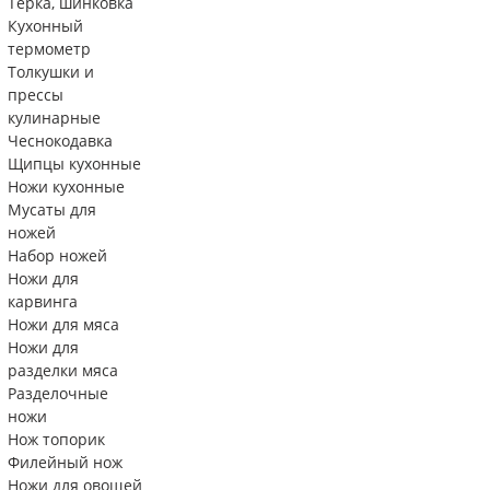
Тëрка, шинковка
Кухонный
термометр
Толкушки и
прессы
кулинарные
Чеснокодавка
Щипцы кухонные
Ножи кухонные
Мусаты для
ножей
Набор ножей
Ножи для
карвинга
Ножи для мяса
Ножи для
разделки мяса
Разделочные
ножи
Нож топорик
Филейный нож
Ножи для овощей