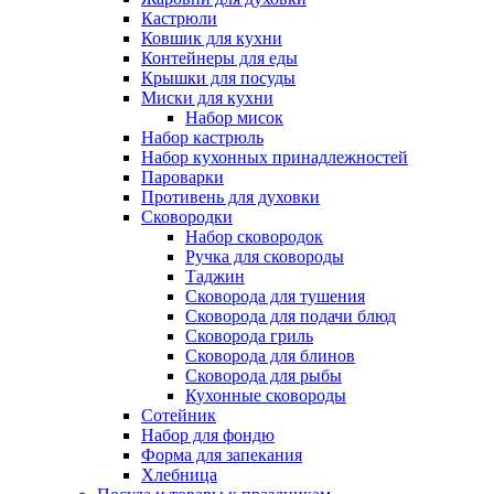
Кастрюли
Ковшик для кухни
Контейнеры для еды
Крышки для посуды
Миски для кухни
Набор мисок
Набор кастрюль
Набор кухонных принадлежностей
Пароварки
Противень для духовки
Сковородки
Набор сковородок
Ручка для сковороды
Таджин
Сковорода для тушения
Сковорода для подачи блюд
Сковорода гриль
Сковорода для блинов
Сковорода для рыбы
Кухонные сковороды
Сотейник
Набор для фондю
Форма для запекания
Хлебница