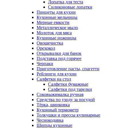
Лопатка для теста
Силиконовые лопатки
Пинцеты для кухни
Кухонные мельницы
Мерные емкости
Металлическое мыло
Молоток для мяса
Кухонные ножницы
Овощечистка
Орехокол
Открывалки для банок
Подставка под горячее
Черпаки
Приготовление пасты, спагетти
Рейлинги для кухни
Салфетки на стол
Салфетки бумажные
Салфетки под тарелки
Соковыжималка ручная
Средства по уходу за посудой
Тëрка, шинковка
Кухонный термометр
Толкушки и прессы кулинарные
Чеснокодавка
Щипцы кухонные