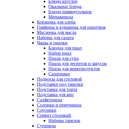
Блюдо круглое
Овальные блюда
Блюдо прямоугольное
Менажницы
Корзинка для хлеба
Графины и кувшины для напитков
Масленка для масла
Наборы для салата
Чашы и пиалки
Блюдца для пиал
Набор пиал
Пиала для супа
Пиала для десертов и закусок
Пиала для морепродуктов
Салатники
Подносы для столовой
Подставки под тарелки
Подставка для торта
Подставка для яиц
Салфетницы
Солонки и перечницы
Соусники
Сервиз столовый
Наборы тарелок
Супницы