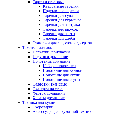
Тарелки столовые
Квадратные тарелки
Подставные тарелки
Тарелки для супа
Тарелки для гурманов
Тарелки для завтрака
Тарелка для закусок
Тарелка для пасты
Тарелки для хлеба
Этажерки для фруктов и десертов
Текстиль для дома
Перчатки, прихватки
Подушки домашние
Полотенца домашние
Наборы полотенец
Полотенце для ванной
Полотенце для кухни
Полотенце для сауны
Салфетки тканевые
Скатерти на стол
Фартук домашний
Халаты домашние
Техника для кухни
Скороварки
Аксессуары для кухонной техники