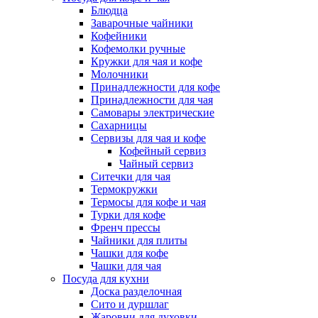
Блюдца
Заварочные чайники
Кофейники
Кофемолки ручные
Кружки для чая и кофе
Молочники
Принадлежности для кофе
Принадлежности для чая
Самовары электрические
Сахарницы
Сервизы для чая и кофе
Кофейный сервиз
Чайный сервиз
Ситечки для чая
Термокружки
Термосы для кофе и чая
Турки для кофе
Френч прессы
Чайники для плиты
Чашки для кофе
Чашки для чая
Посуда для кухни
Доска разделочная
Сито и дуршлаг
Жаровни для духовки