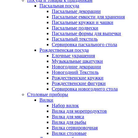
Посуда и товары к праздникам
Пасхальная посуда
Пасхальные декорации
Пасхальные емкости для хранения
Пасхальные кружки и чашки
Пасхальные подвески
Пасхальные формы для выпечки
Пасхальный текстиль
Сервировка пасхального стола
Рождественская посуда
Елочные украшения
Музыкальные шкатулки
Новогодние декорации
Новогодний Текстиль
Рождественские кружки
Рождественские фигурки
Сервировка новогоднего стола
Столовые приборы
Вилки
Набор вилок
Вилка для морепродуктов
Вилка для мяса
Вилка для рыбы
Вилка сервировочная
Вилки столовые