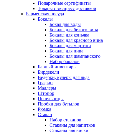
Подарочные сертификаты
Товары с экспресс доставкой
Барменская посуда
Бокалы
Бокал для воды
Бокалы для белого вина
Бокалы для коньяка
Бокалы для красного вина
Бокалы для мартини
Бокалы для пива
Бокалы для шампанского
Набор бокалов
Барный инвентарь
Бирдекели
Ведерки, кулеры для льда
Графин
Мадлеры
Штопор
Пепельницы
Пробки для бутылок
Рюмка
Стакан
Набор стаканов
Стаканы для напитков
Стаканы для виски