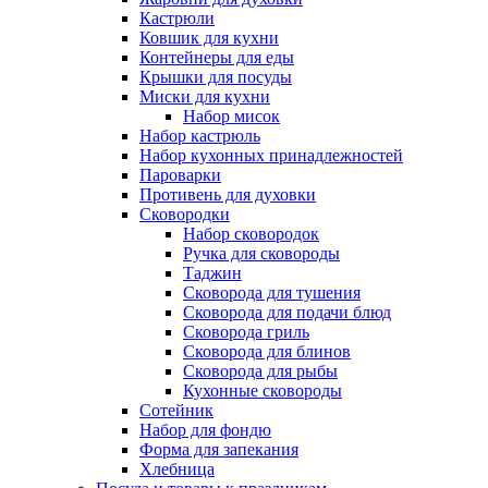
Кастрюли
Ковшик для кухни
Контейнеры для еды
Крышки для посуды
Миски для кухни
Набор мисок
Набор кастрюль
Набор кухонных принадлежностей
Пароварки
Противень для духовки
Сковородки
Набор сковородок
Ручка для сковороды
Таджин
Сковорода для тушения
Сковорода для подачи блюд
Сковорода гриль
Сковорода для блинов
Сковорода для рыбы
Кухонные сковороды
Сотейник
Набор для фондю
Форма для запекания
Хлебница