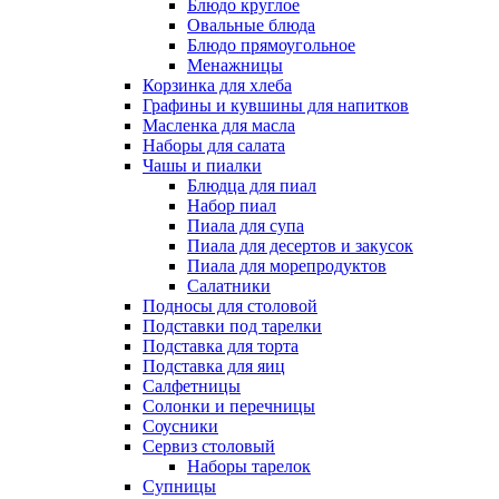
Блюдо круглое
Овальные блюда
Блюдо прямоугольное
Менажницы
Корзинка для хлеба
Графины и кувшины для напитков
Масленка для масла
Наборы для салата
Чашы и пиалки
Блюдца для пиал
Набор пиал
Пиала для супа
Пиала для десертов и закусок
Пиала для морепродуктов
Салатники
Подносы для столовой
Подставки под тарелки
Подставка для торта
Подставка для яиц
Салфетницы
Солонки и перечницы
Соусники
Сервиз столовый
Наборы тарелок
Супницы