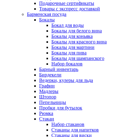
Подарочные сертификаты
Товары с экспресс доставкой
Барменская посуда
Бокалы
Бокал для воды
Бокалы для белого вина
Бокалы для коньяка
Бокалы для красного вина
Бокалы для мартини
Бокалы для пива
Бокалы для шампанского
Набор бокалов
Барный инвентарь
Бирдекели
Ведерки, кулеры для льда
Графин
Мадлеры
Штопор
Пепельницы
Пробки для бутылок
Рюмка
Стакан
Набор стаканов
Стаканы для напитков
Стаканы для виски