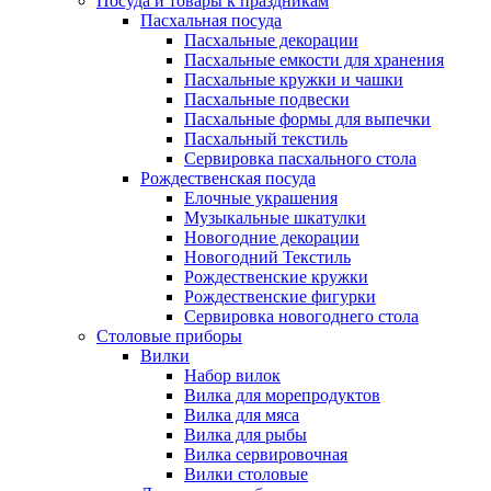
Посуда и товары к праздникам
Пасхальная посуда
Пасхальные декорации
Пасхальные емкости для хранения
Пасхальные кружки и чашки
Пасхальные подвески
Пасхальные формы для выпечки
Пасхальный текстиль
Сервировка пасхального стола
Рождественская посуда
Елочные украшения
Музыкальные шкатулки
Новогодние декорации
Новогодний Текстиль
Рождественские кружки
Рождественские фигурки
Сервировка новогоднего стола
Столовые приборы
Вилки
Набор вилок
Вилка для морепродуктов
Вилка для мяса
Вилка для рыбы
Вилка сервировочная
Вилки столовые