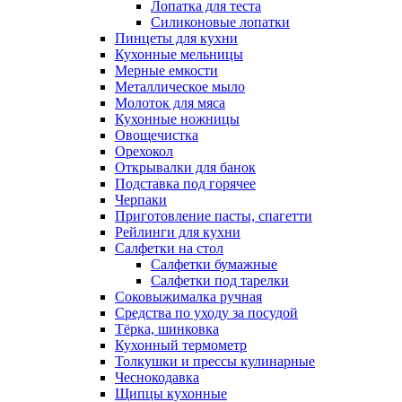
Лопатка для теста
Силиконовые лопатки
Пинцеты для кухни
Кухонные мельницы
Мерные емкости
Металлическое мыло
Молоток для мяса
Кухонные ножницы
Овощечистка
Орехокол
Открывалки для банок
Подставка под горячее
Черпаки
Приготовление пасты, спагетти
Рейлинги для кухни
Салфетки на стол
Салфетки бумажные
Салфетки под тарелки
Соковыжималка ручная
Средства по уходу за посудой
Тëрка, шинковка
Кухонный термометр
Толкушки и прессы кулинарные
Чеснокодавка
Щипцы кухонные