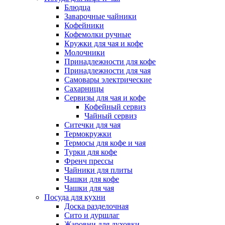
Блюдца
Заварочные чайники
Кофейники
Кофемолки ручные
Кружки для чая и кофе
Молочники
Принадлежности для кофе
Принадлежности для чая
Самовары электрические
Сахарницы
Сервизы для чая и кофе
Кофейный сервиз
Чайный сервиз
Ситечки для чая
Термокружки
Термосы для кофе и чая
Турки для кофе
Френч прессы
Чайники для плиты
Чашки для кофе
Чашки для чая
Посуда для кухни
Доска разделочная
Сито и дуршлаг
Жаровни для духовки