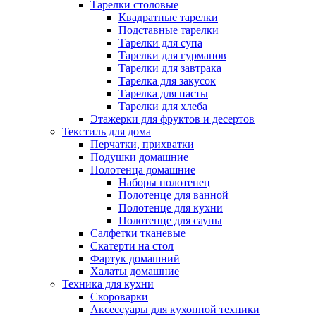
Тарелки столовые
Квадратные тарелки
Подставные тарелки
Тарелки для супа
Тарелки для гурманов
Тарелки для завтрака
Тарелка для закусок
Тарелка для пасты
Тарелки для хлеба
Этажерки для фруктов и десертов
Текстиль для дома
Перчатки, прихватки
Подушки домашние
Полотенца домашние
Наборы полотенец
Полотенце для ванной
Полотенце для кухни
Полотенце для сауны
Салфетки тканевые
Скатерти на стол
Фартук домашний
Халаты домашние
Техника для кухни
Скороварки
Аксессуары для кухонной техники