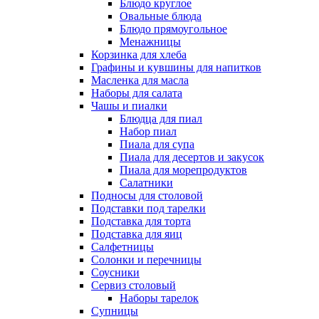
Блюдо круглое
Овальные блюда
Блюдо прямоугольное
Менажницы
Корзинка для хлеба
Графины и кувшины для напитков
Масленка для масла
Наборы для салата
Чашы и пиалки
Блюдца для пиал
Набор пиал
Пиала для супа
Пиала для десертов и закусок
Пиала для морепродуктов
Салатники
Подносы для столовой
Подставки под тарелки
Подставка для торта
Подставка для яиц
Салфетницы
Солонки и перечницы
Соусники
Сервиз столовый
Наборы тарелок
Супницы