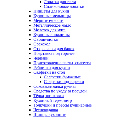
Лопатка для теста
Силиконовые лопатки
Пинцеты для кухни
Кухонные мельницы
Мерные емкости
Металлическое мыло
Молоток для мяса
Кухонные ножницы
Овощечистка
Орехокол
Открывалки для банок
Подставка под горячее
Черпаки
Приготовление пасты, спагетти
Рейлинги для кухни
Салфетки на стол
Салфетки бумажные
Салфетки под тарелки
Соковыжималка ручная
Средства по уходу за посудой
Тëрка, шинковка
Кухонный термометр
Толкушки и прессы кулинарные
Чеснокодавка
Щипцы кухонные