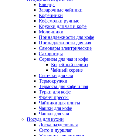
Блюдца
Заварочные чайники
Кофейники
Кофемолки ручные
Кружки для чая и кофе
Молочники
Принадлежности для кофе
Принадлежности для чая
Самовары электрические
Сахарницы
Сервизы для чая и кофе
Кофейный сервиз
Чайный сервиз
Ситечки для чая
Термокружки
Термосы для кофе и чая
Турки для кофе
Френч прессы
Чайники для плиты
Чашки для кофе
Чашки для чая
Посуда для кухни
Доска разделочная
Сито и дуршлаг
Жаровни для духовки