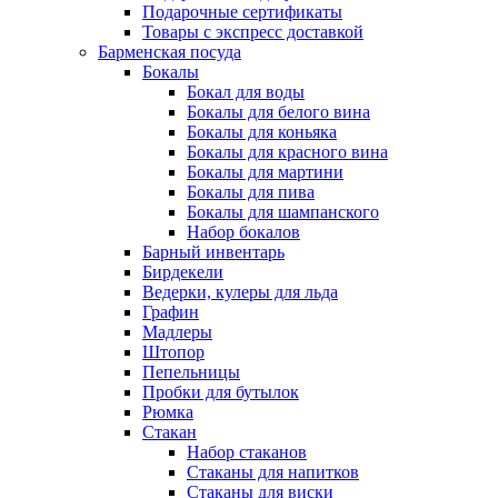
Подарочные сертификаты
Товары с экспресс доставкой
Барменская посуда
Бокалы
Бокал для воды
Бокалы для белого вина
Бокалы для коньяка
Бокалы для красного вина
Бокалы для мартини
Бокалы для пива
Бокалы для шампанского
Набор бокалов
Барный инвентарь
Бирдекели
Ведерки, кулеры для льда
Графин
Мадлеры
Штопор
Пепельницы
Пробки для бутылок
Рюмка
Стакан
Набор стаканов
Стаканы для напитков
Стаканы для виски