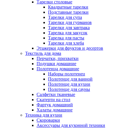
Тарелки столовые
Квадратные тарелки
Подставные тарелки
Тарелки для супа
Тарелки для гурманов
Тарелки для завтрака
Тарелка для закусок
Тарелка для пасты
Тарелки для хлеба
Этажерки для фруктов и десертов
Текстиль для дома
Перчатки, прихватки
Подушки домашние
Полотенца домашние
Наборы полотенец
Полотенце для ванной
Полотенце для кухни
Полотенце для сауны
Салфетки тканевые
Скатерти на стол
Фартук домашний
Халаты домашние
Техника для кухни
Скороварки
Аксессуары для кухонной техники