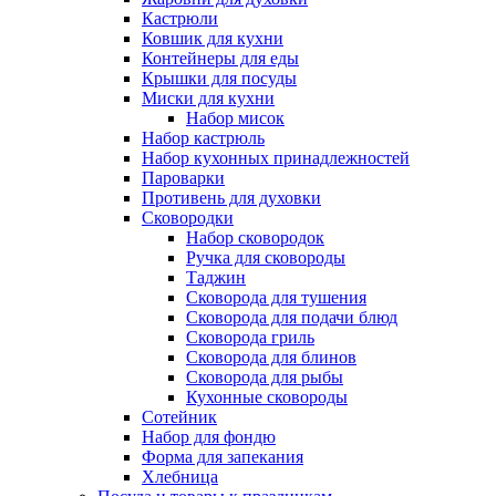
Кастрюли
Ковшик для кухни
Контейнеры для еды
Крышки для посуды
Миски для кухни
Набор мисок
Набор кастрюль
Набор кухонных принадлежностей
Пароварки
Противень для духовки
Сковородки
Набор сковородок
Ручка для сковороды
Таджин
Сковорода для тушения
Сковорода для подачи блюд
Сковорода гриль
Сковорода для блинов
Сковорода для рыбы
Кухонные сковороды
Сотейник
Набор для фондю
Форма для запекания
Хлебница