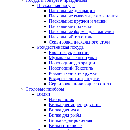
Посуда и товары к праздникам
Пасхальная посуда
Пасхальные декорации
Пасхальные емкости для хранения
Пасхальные кружки и чашки
Пасхальные подвески
Пасхальные формы для выпечки
Пасхальный текстиль
Сервировка пасхального стола
Рождественская посуда
Елочные украшения
Музыкальные шкатулки
Новогодние декорации
Новогодний Текстиль
Рождественские кружки
Рождественские фигурки
Сервировка новогоднего стола
Столовые приборы
Вилки
Набор вилок
Вилка для морепродуктов
Вилка для мяса
Вилка для рыбы
Вилка сервировочная
Вилки столовые