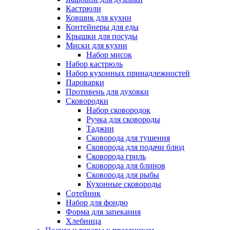
Кастрюли
Ковшик для кухни
Контейнеры для еды
Крышки для посуды
Миски для кухни
Набор мисок
Набор кастрюль
Набор кухонных принадлежностей
Пароварки
Противень для духовки
Сковородки
Набор сковородок
Ручка для сковороды
Таджин
Сковорода для тушения
Сковорода для подачи блюд
Сковорода гриль
Сковорода для блинов
Сковорода для рыбы
Кухонные сковороды
Сотейник
Набор для фондю
Форма для запекания
Хлебница