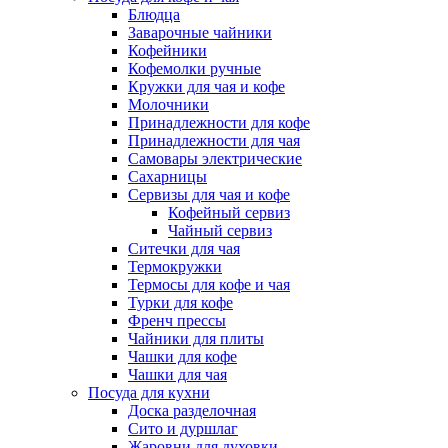
Блюдца
Заварочные чайники
Кофейники
Кофемолки ручные
Кружки для чая и кофе
Молочники
Принадлежности для кофе
Принадлежности для чая
Самовары электрические
Сахарницы
Сервизы для чая и кофе
Кофейный сервиз
Чайный сервиз
Ситечки для чая
Термокружки
Термосы для кофе и чая
Турки для кофе
Френч прессы
Чайники для плиты
Чашки для кофе
Чашки для чая
Посуда для кухни
Доска разделочная
Сито и дуршлаг
Жаровни для духовки