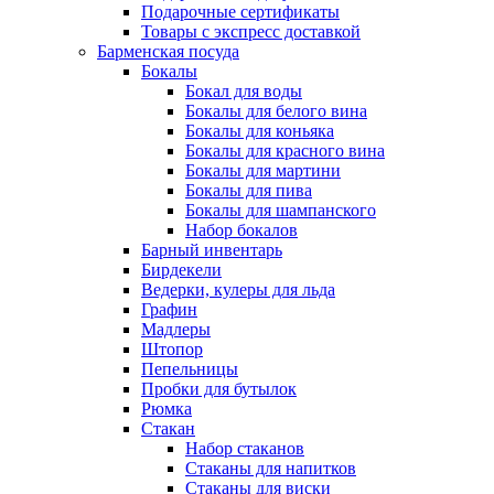
Подарочные сертификаты
Товары с экспресс доставкой
Барменская посуда
Бокалы
Бокал для воды
Бокалы для белого вина
Бокалы для коньяка
Бокалы для красного вина
Бокалы для мартини
Бокалы для пива
Бокалы для шампанского
Набор бокалов
Барный инвентарь
Бирдекели
Ведерки, кулеры для льда
Графин
Мадлеры
Штопор
Пепельницы
Пробки для бутылок
Рюмка
Стакан
Набор стаканов
Стаканы для напитков
Стаканы для виски