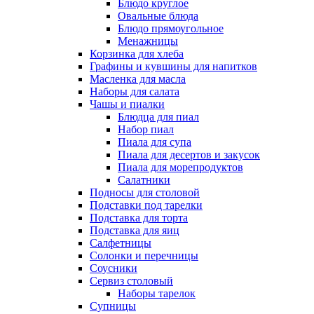
Блюдо круглое
Овальные блюда
Блюдо прямоугольное
Менажницы
Корзинка для хлеба
Графины и кувшины для напитков
Масленка для масла
Наборы для салата
Чашы и пиалки
Блюдца для пиал
Набор пиал
Пиала для супа
Пиала для десертов и закусок
Пиала для морепродуктов
Салатники
Подносы для столовой
Подставки под тарелки
Подставка для торта
Подставка для яиц
Салфетницы
Солонки и перечницы
Соусники
Сервиз столовый
Наборы тарелок
Супницы