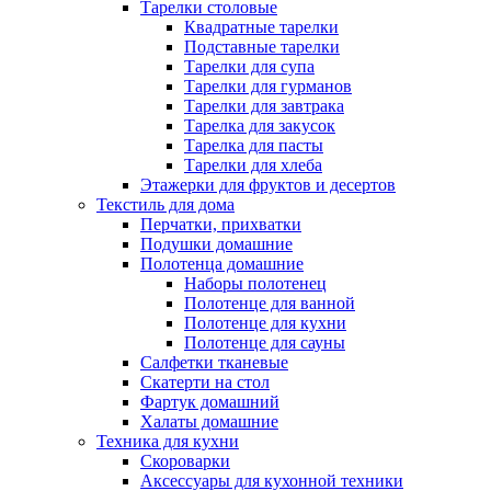
Тарелки столовые
Квадратные тарелки
Подставные тарелки
Тарелки для супа
Тарелки для гурманов
Тарелки для завтрака
Тарелка для закусок
Тарелка для пасты
Тарелки для хлеба
Этажерки для фруктов и десертов
Текстиль для дома
Перчатки, прихватки
Подушки домашние
Полотенца домашние
Наборы полотенец
Полотенце для ванной
Полотенце для кухни
Полотенце для сауны
Салфетки тканевые
Скатерти на стол
Фартук домашний
Халаты домашние
Техника для кухни
Скороварки
Аксессуары для кухонной техники