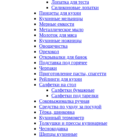
Лопатка для теста
Силиконовые лопатки
Пинцеты для кухни
Кухонные мельницы
Мерные емкости
Металлическое мыло
Молоток для мяса
Кухонные ножницы
Овощечистка
Орехокол
Открывалки для банок
Подставка под горячее
Черпаки
Приготовление пасты, спагетти
Рейлинги для кухни
Салфетки на стол
Салфетки бумажные
Салфетки под тарелки
Соковыжималка ручная
Средства по уходу за посудой
Тëрка, шинковка
Кухонный термометр
Толкушки и прессы кулинарные
Чеснокодавка
Щипцы кухонные