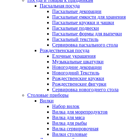
Посуда и товары к праздникам
Пасхальная посуда
Пасхальные декорации
Пасхальные емкости для хранения
Пасхальные кружки и чашки
Пасхальные подвески
Пасхальные формы для выпечки
Пасхальный текстиль
Сервировка пасхального стола
Рождественская посуда
Елочные украшения
Музыкальные шкатулки
Новогодние декорации
Новогодний Текстиль
Рождественские кружки
Рождественские фигурки
Сервировка новогоднего стола
Столовые приборы
Вилки
Набор вилок
Вилка для морепродуктов
Вилка для мяса
Вилка для рыбы
Вилка сервировочная
Вилки столовые