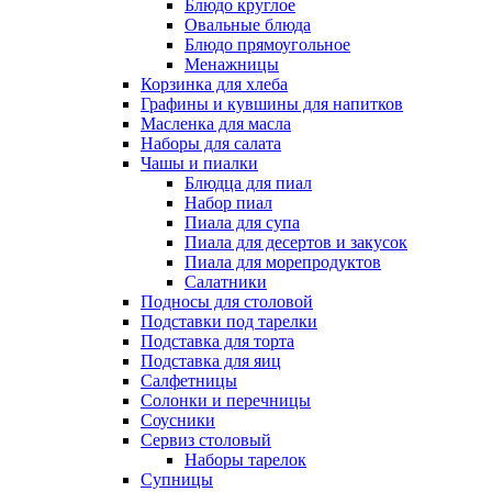
Блюдо круглое
Овальные блюда
Блюдо прямоугольное
Менажницы
Корзинка для хлеба
Графины и кувшины для напитков
Масленка для масла
Наборы для салата
Чашы и пиалки
Блюдца для пиал
Набор пиал
Пиала для супа
Пиала для десертов и закусок
Пиала для морепродуктов
Салатники
Подносы для столовой
Подставки под тарелки
Подставка для торта
Подставка для яиц
Салфетницы
Солонки и перечницы
Соусники
Сервиз столовый
Наборы тарелок
Супницы