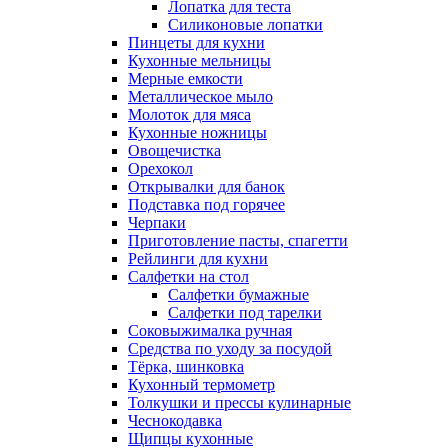
Лопатка для теста
Силиконовые лопатки
Пинцеты для кухни
Кухонные мельницы
Мерные емкости
Металлическое мыло
Молоток для мяса
Кухонные ножницы
Овощечистка
Орехокол
Открывалки для банок
Подставка под горячее
Черпаки
Приготовление пасты, спагетти
Рейлинги для кухни
Салфетки на стол
Салфетки бумажные
Салфетки под тарелки
Соковыжималка ручная
Средства по уходу за посудой
Тëрка, шинковка
Кухонный термометр
Толкушки и прессы кулинарные
Чеснокодавка
Щипцы кухонные