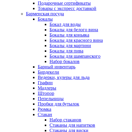
Подарочные сертификаты
Товары с экспресс доставкой
Барменская посуда
Бокалы
Бокал для воды
Бокалы для белого вина
Бокалы для коньяка
Бокалы для красного вина
Бокалы для мартини
Бокалы для пива
Бокалы для шампанского
Набор бокалов
Барный инвентарь
Бирдекели
Ведерки, кулеры для льда
Графин
Мадлеры
Штопор
Пепельницы
Пробки для бутылок
Рюмка
Стакан
Набор стаканов
Стаканы для напитков
Стаканы для виски