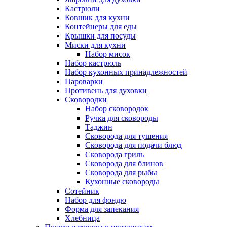
Кастрюли
Ковшик для кухни
Контейнеры для еды
Крышки для посуды
Миски для кухни
Набор мисок
Набор кастрюль
Набор кухонных принадлежностей
Пароварки
Противень для духовки
Сковородки
Набор сковородок
Ручка для сковороды
Таджин
Сковорода для тушения
Сковорода для подачи блюд
Сковорода гриль
Сковорода для блинов
Сковорода для рыбы
Кухонные сковороды
Сотейник
Набор для фондю
Форма для запекания
Хлебница