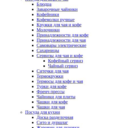
Блюдца
Заварочные чайники
Кофейники
Кофемолки ручные
Кружки для чая и кофе
Молочники
Принадлежности для кофе
Принадлежности для чая
Самовары электрические
Сахарницы
Сервизы для чая и кофе
Кофейный сервиз
Чайный сервиз
Ситечки для чая
Термокружки
Термосы для кофе и чая
Турки для кофе
Френч прессы
Чайники для плиты
Чашки для кофе
Чашки для чая
Посуда для кухни
Доска разделочная
Сито и дуршлаг
Жаровни для духовки