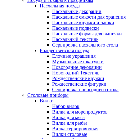
Посуда и товары к праздникам
Пасхальная посуда
Пасхальные декорации
Пасхальные емкости для хранения
Пасхальные кружки и чашки
Пасхальные подвески
Пасхальные формы для выпечки
Пасхальный текстиль
Сервировка пасхального стола
Рождественская посуда
Елочные украшения
Музыкальные шкатулки
Новогодние декорации
Новогодний Текстиль
Рождественские кружки
Рождественские фигурки
Сервировка новогоднего стола
Столовые приборы
Вилки
Набор вилок
Вилка для морепродуктов
Вилка для мяса
Вилка для рыбы
Вилка сервировочная
Вилки столовые