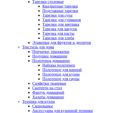
Тарелки столовые
Квадратные тарелки
Подставные тарелки
Тарелки для супа
Тарелки для гурманов
Тарелки для завтрака
Тарелка для закусок
Тарелка для пасты
Тарелки для хлеба
Этажерки для фруктов и десертов
Текстиль для дома
Перчатки, прихватки
Подушки домашние
Полотенца домашние
Наборы полотенец
Полотенце для ванной
Полотенце для кухни
Полотенце для сауны
Салфетки тканевые
Скатерти на стол
Фартук домашний
Халаты домашние
Техника для кухни
Скороварки
Аксессуары для кухонной техники