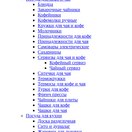
Блюдца
Заварочные чайники
Кофейники
Кофемолки ручные
Кружки для чая и кофе
Молочники
Принадлежности для кофе
Принадлежности для чая
Самовары электрические
Сахарницы
Сервизы для чая и кофе
Кофейный сервиз
Чайный сервиз
Ситечки для чая
Термокружки
Термосы для кофе и чая
Турки для кофе
Френч прессы
Чайники для плиты
Чашки для кофе
Чашки для чая
Посуда для кухни
Доска разделочная
Сито и дуршлаг
Жаровни для духовки