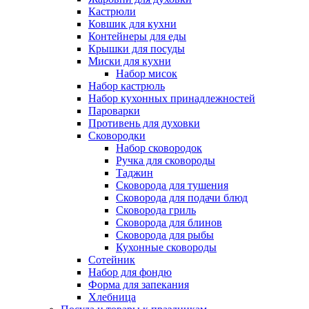
Кастрюли
Ковшик для кухни
Контейнеры для еды
Крышки для посуды
Миски для кухни
Набор мисок
Набор кастрюль
Набор кухонных принадлежностей
Пароварки
Противень для духовки
Сковородки
Набор сковородок
Ручка для сковороды
Таджин
Сковорода для тушения
Сковорода для подачи блюд
Сковорода гриль
Сковорода для блинов
Сковорода для рыбы
Кухонные сковороды
Сотейник
Набор для фондю
Форма для запекания
Хлебница