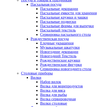
Посуда и товары к праздникам
Пасхальная посуда
Пасхальные декорации
Пасхальные емкости для хранения
Пасхальные кружки и чашки
Пасхальные подвески
Пасхальные формы для выпечки
Пасхальный текстиль
Сервировка пасхального стола
Рождественская посуда
Елочные украшения
Музыкальные шкатулки
Новогодние декорации
Новогодний Текстиль
Рождественские кружки
Рождественские фигурки
Сервировка новогоднего стола
Столовые приборы
Вилки
Набор вилок
Вилка для морепродуктов
Вилка для мяса
Вилка для рыбы
Вилка сервировочная
Вилки столовые