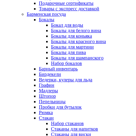
Подарочные сертификаты
Товары с экспресс доставкой
Барменская посуда
Бокалы
Бокал для воды
Бокалы для белого вина
Бокалы для коньяка
Бокалы для красного вина
Бокалы для мартини
Бокалы для пива
Бокалы для шампанского
Набор бокалов
Барный инвентарь
Бирдекели
Ведерки, кулеры для льда
Графин
Мадлеры
Штопор
Пепельницы
Пробки для бутылок
Рюмка
Стакан
Набор стаканов
Стаканы для напитков
Стаканы для виски