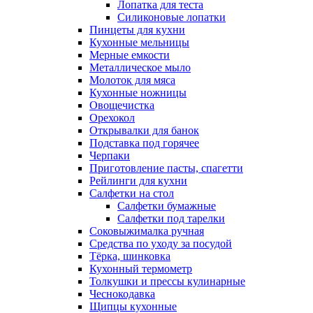
Лопатка для теста
Силиконовые лопатки
Пинцеты для кухни
Кухонные мельницы
Мерные емкости
Металлическое мыло
Молоток для мяса
Кухонные ножницы
Овощечистка
Орехокол
Открывалки для банок
Подставка под горячее
Черпаки
Приготовление пасты, спагетти
Рейлинги для кухни
Салфетки на стол
Салфетки бумажные
Салфетки под тарелки
Соковыжималка ручная
Средства по уходу за посудой
Тëрка, шинковка
Кухонный термометр
Толкушки и прессы кулинарные
Чеснокодавка
Щипцы кухонные