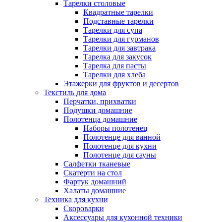
Тарелки столовые
Квадратные тарелки
Подставные тарелки
Тарелки для супа
Тарелки для гурманов
Тарелки для завтрака
Тарелка для закусок
Тарелка для пасты
Тарелки для хлеба
Этажерки для фруктов и десертов
Текстиль для дома
Перчатки, прихватки
Подушки домашние
Полотенца домашние
Наборы полотенец
Полотенце для ванной
Полотенце для кухни
Полотенце для сауны
Салфетки тканевые
Скатерти на стол
Фартук домашний
Халаты домашние
Техника для кухни
Скороварки
Аксессуары для кухонной техники