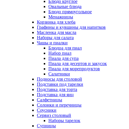
Блюдо круглое
Овальные блюда
Блюдо прямоугольное
Менажницы
Корзинка для хлеба
Графины и кувшины для напитков
Масленка для масла
Наборы для салата
Чашы и пиалки
Блюдца для пиал
Набор пиал
Пиала для супа
Пиала для десертов и закусок
Пиала для морепродуктов
Салатники
Подносы для столовой
Подставки под тарелки
Подставка для торта
Подставка для яиц
Салфетницы
Солонки и перечницы
Соусники
Сервиз столовый
Наборы тарелок
Супницы