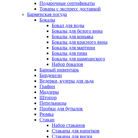
Подарочные сертификаты
Товары с экспресс доставкой
Барменская посуда
Бокалы
Бокал для воды
Бокалы для белого вина
Бокалы для коньяка
Бокалы для красного вина
Бокалы для мартини
Бокалы для пива
Бокалы для шампанского
Набор бокалов
Барный инвентарь
Бирдекели
Ведерки, кулеры для льда
Графин
Мадлеры
Штопор
Пепельницы
Пробки для бутылок
Рюмка
Стакан
Набор стаканов
Стаканы для напитков
Стаканы для виски