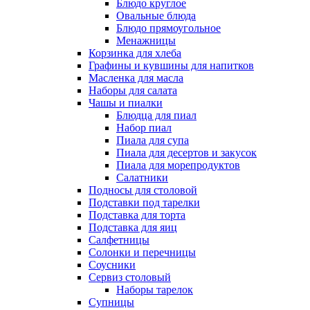
Блюдо круглое
Овальные блюда
Блюдо прямоугольное
Менажницы
Корзинка для хлеба
Графины и кувшины для напитков
Масленка для масла
Наборы для салата
Чашы и пиалки
Блюдца для пиал
Набор пиал
Пиала для супа
Пиала для десертов и закусок
Пиала для морепродуктов
Салатники
Подносы для столовой
Подставки под тарелки
Подставка для торта
Подставка для яиц
Салфетницы
Солонки и перечницы
Соусники
Сервиз столовый
Наборы тарелок
Супницы