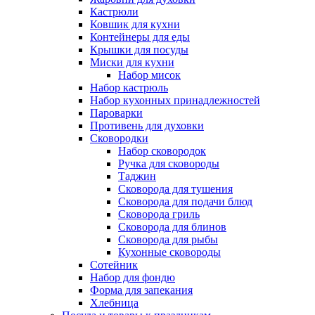
Кастрюли
Ковшик для кухни
Контейнеры для еды
Крышки для посуды
Миски для кухни
Набор мисок
Набор кастрюль
Набор кухонных принадлежностей
Пароварки
Противень для духовки
Сковородки
Набор сковородок
Ручка для сковороды
Таджин
Сковорода для тушения
Сковорода для подачи блюд
Сковорода гриль
Сковорода для блинов
Сковорода для рыбы
Кухонные сковороды
Сотейник
Набор для фондю
Форма для запекания
Хлебница