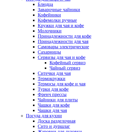
Блюдца
Заварочные чайники
Кофейники
Кофемолки ручные
Кружки для чая и кофе
Молочники
Принадлежности для кофе
Принадлежности для чая
Самовары электрические
Сахарницы
Сервизы для чая и кофе
Кофейный сервиз
Чайный сервиз
Ситечки для чая
Термокружки
Термосы для кофе и чая
Турки для кофе
Френч прессы
Чайники для плиты
Чашки для кофе
Чашки для чая
Посуда для кухни
Доска разделочная
Сито и дуршлаг
Жаровни для духовки