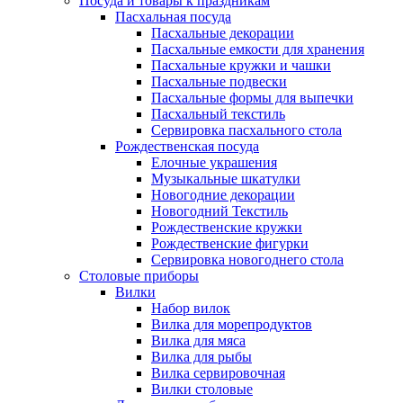
Посуда и товары к праздникам
Пасхальная посуда
Пасхальные декорации
Пасхальные емкости для хранения
Пасхальные кружки и чашки
Пасхальные подвески
Пасхальные формы для выпечки
Пасхальный текстиль
Сервировка пасхального стола
Рождественская посуда
Елочные украшения
Музыкальные шкатулки
Новогодние декорации
Новогодний Текстиль
Рождественские кружки
Рождественские фигурки
Сервировка новогоднего стола
Столовые приборы
Вилки
Набор вилок
Вилка для морепродуктов
Вилка для мяса
Вилка для рыбы
Вилка сервировочная
Вилки столовые