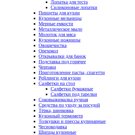
Лопатка для теста
Силиконовые лопатки
Пинцеты для кухни
Кухонные мельницы
Мерные емкости
Металлическое мыло
Молоток для мяса
Кухонные ножницы
Овощечистка
Орехокол
Открывалки для банок
Подставка под горячее
Черпаки
Приготовление пасты, спагетти
Рейлинги для кухни
Салфетки на стол
Салфетки бумажные
Салфетки под тарелки
Соковыжималка ручная
Средства по уходу за посудой
Тëрка, шинковка
Кухонный термометр
Толкушки и прессы кулинарные
Чеснокодавка
Щипцы кухонные