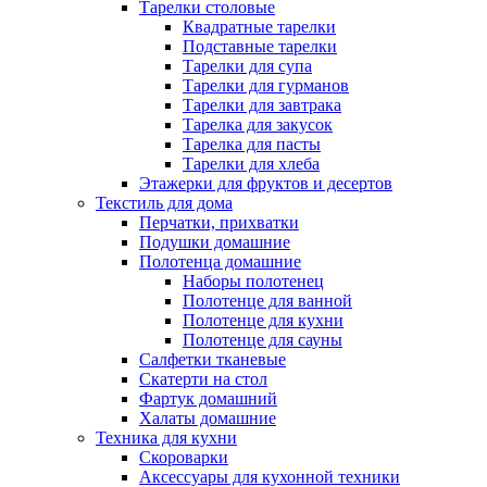
Тарелки столовые
Квадратные тарелки
Подставные тарелки
Тарелки для супа
Тарелки для гурманов
Тарелки для завтрака
Тарелка для закусок
Тарелка для пасты
Тарелки для хлеба
Этажерки для фруктов и десертов
Текстиль для дома
Перчатки, прихватки
Подушки домашние
Полотенца домашние
Наборы полотенец
Полотенце для ванной
Полотенце для кухни
Полотенце для сауны
Салфетки тканевые
Скатерти на стол
Фартук домашний
Халаты домашние
Техника для кухни
Скороварки
Аксессуары для кухонной техники