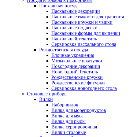
Посуда и товары к праздникам
Пасхальная посуда
Пасхальные декорации
Пасхальные емкости для хранения
Пасхальные кружки и чашки
Пасхальные подвески
Пасхальные формы для выпечки
Пасхальный текстиль
Сервировка пасхального стола
Рождественская посуда
Елочные украшения
Музыкальные шкатулки
Новогодние декорации
Новогодний Текстиль
Рождественские кружки
Рождественские фигурки
Сервировка новогоднего стола
Столовые приборы
Вилки
Набор вилок
Вилка для морепродуктов
Вилка для мяса
Вилка для рыбы
Вилка сервировочная
Вилки столовые