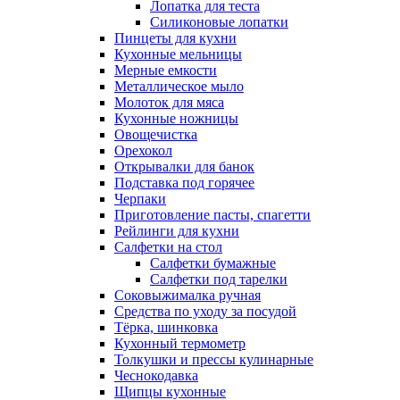
Лопатка для теста
Силиконовые лопатки
Пинцеты для кухни
Кухонные мельницы
Мерные емкости
Металлическое мыло
Молоток для мяса
Кухонные ножницы
Овощечистка
Орехокол
Открывалки для банок
Подставка под горячее
Черпаки
Приготовление пасты, спагетти
Рейлинги для кухни
Салфетки на стол
Салфетки бумажные
Салфетки под тарелки
Соковыжималка ручная
Средства по уходу за посудой
Тëрка, шинковка
Кухонный термометр
Толкушки и прессы кулинарные
Чеснокодавка
Щипцы кухонные