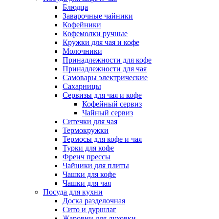
Блюдца
Заварочные чайники
Кофейники
Кофемолки ручные
Кружки для чая и кофе
Молочники
Принадлежности для кофе
Принадлежности для чая
Самовары электрические
Сахарницы
Сервизы для чая и кофе
Кофейный сервиз
Чайный сервиз
Ситечки для чая
Термокружки
Термосы для кофе и чая
Турки для кофе
Френч прессы
Чайники для плиты
Чашки для кофе
Чашки для чая
Посуда для кухни
Доска разделочная
Сито и дуршлаг
Жаровни для духовки