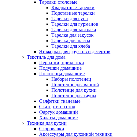
Тарелки столовые
Квадратные тарелки
Подставные тарелки
Тарелки для супа
Тарелки для гурманов
Тарелки для завтрака
Тарелка для закусок
Тарелка для пасты
Тарелки для хлеба
Этажерки для фруктов и десертов
Текстиль для дома
Перчатки, прихватки
Подушки домашние
Полотенца домашние
Наборы полотенец
Полотенце для ванной
Полотенце для кухни
Полотенце для сауны
Салфетки тканевые
Скатерти на стол
Фартук домашний
Халаты домашние
Техника для кухни
Скороварки
Аксессуары для кухонной техники