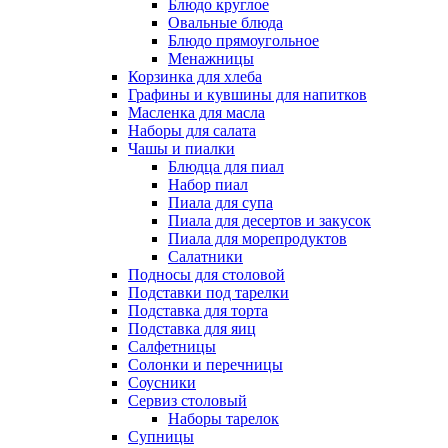
Блюдо круглое
Овальные блюда
Блюдо прямоугольное
Менажницы
Корзинка для хлеба
Графины и кувшины для напитков
Масленка для масла
Наборы для салата
Чашы и пиалки
Блюдца для пиал
Набор пиал
Пиала для супа
Пиала для десертов и закусок
Пиала для морепродуктов
Салатники
Подносы для столовой
Подставки под тарелки
Подставка для торта
Подставка для яиц
Салфетницы
Солонки и перечницы
Соусники
Сервиз столовый
Наборы тарелок
Супницы