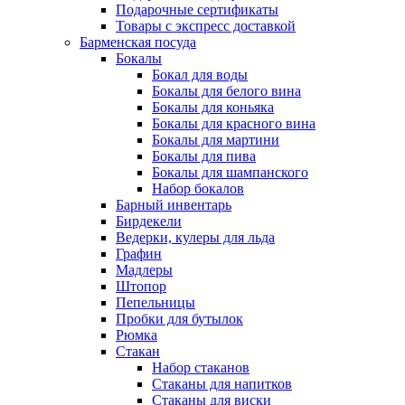
Подарочные сертификаты
Товары с экспресс доставкой
Барменская посуда
Бокалы
Бокал для воды
Бокалы для белого вина
Бокалы для коньяка
Бокалы для красного вина
Бокалы для мартини
Бокалы для пива
Бокалы для шампанского
Набор бокалов
Барный инвентарь
Бирдекели
Ведерки, кулеры для льда
Графин
Мадлеры
Штопор
Пепельницы
Пробки для бутылок
Рюмка
Стакан
Набор стаканов
Стаканы для напитков
Стаканы для виски