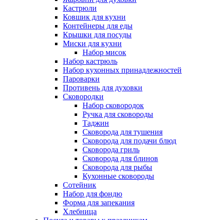
Кастрюли
Ковшик для кухни
Контейнеры для еды
Крышки для посуды
Миски для кухни
Набор мисок
Набор кастрюль
Набор кухонных принадлежностей
Пароварки
Противень для духовки
Сковородки
Набор сковородок
Ручка для сковороды
Таджин
Сковорода для тушения
Сковорода для подачи блюд
Сковорода гриль
Сковорода для блинов
Сковорода для рыбы
Кухонные сковороды
Сотейник
Набор для фондю
Форма для запекания
Хлебница