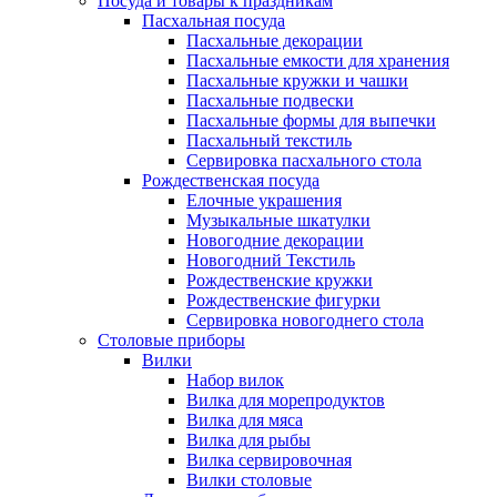
Посуда и товары к праздникам
Пасхальная посуда
Пасхальные декорации
Пасхальные емкости для хранения
Пасхальные кружки и чашки
Пасхальные подвески
Пасхальные формы для выпечки
Пасхальный текстиль
Сервировка пасхального стола
Рождественская посуда
Елочные украшения
Музыкальные шкатулки
Новогодние декорации
Новогодний Текстиль
Рождественские кружки
Рождественские фигурки
Сервировка новогоднего стола
Столовые приборы
Вилки
Набор вилок
Вилка для морепродуктов
Вилка для мяса
Вилка для рыбы
Вилка сервировочная
Вилки столовые