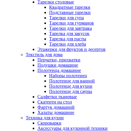
Тарелки столовые
Квадратные тарелки
Подставные тарелки
Тарелки для супа
Тарелки для гурманов
Тарелки для завтрака
Тарелка для закусок
Тарелка для пасты
Тарелки для хлеба
Этажерки для фруктов и десертов
Текстиль для дома
Перчатки, прихватки
Подушки домашние
Полотенца домашние
Наборы полотенец
Полотенце для ванной
Полотенце для кухни
Полотенце для сауны
Салфетки тканевые
Скатерти на стол
Фартук домашний
Халаты домашние
Техника для кухни
Скороварки
Аксессуары для кухонной техники