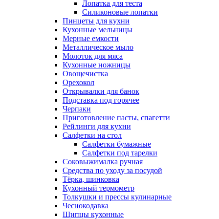
Лопатка для теста
Силиконовые лопатки
Пинцеты для кухни
Кухонные мельницы
Мерные емкости
Металлическое мыло
Молоток для мяса
Кухонные ножницы
Овощечистка
Орехокол
Открывалки для банок
Подставка под горячее
Черпаки
Приготовление пасты, спагетти
Рейлинги для кухни
Салфетки на стол
Салфетки бумажные
Салфетки под тарелки
Соковыжималка ручная
Средства по уходу за посудой
Тëрка, шинковка
Кухонный термометр
Толкушки и прессы кулинарные
Чеснокодавка
Щипцы кухонные