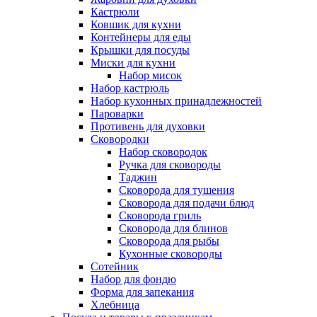
Кастрюли
Ковшик для кухни
Контейнеры для еды
Крышки для посуды
Миски для кухни
Набор мисок
Набор кастрюль
Набор кухонных принадлежностей
Пароварки
Противень для духовки
Сковородки
Набор сковородок
Ручка для сковороды
Таджин
Сковорода для тушения
Сковорода для подачи блюд
Сковорода гриль
Сковорода для блинов
Сковорода для рыбы
Кухонные сковороды
Сотейник
Набор для фондю
Форма для запекания
Хлебница