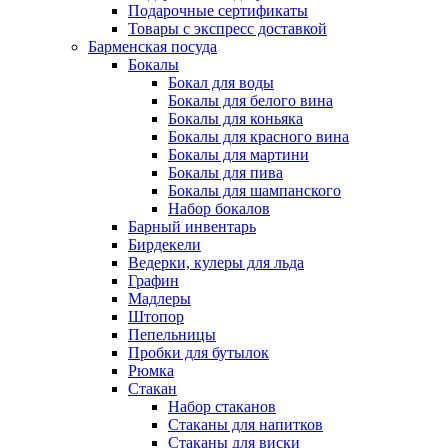
Подарочные сертификаты
Товары с экспресс доставкой
Барменская посуда
Бокалы
Бокал для воды
Бокалы для белого вина
Бокалы для коньяка
Бокалы для красного вина
Бокалы для мартини
Бокалы для пива
Бокалы для шампанского
Набор бокалов
Барный инвентарь
Бирдекели
Ведерки, кулеры для льда
Графин
Мадлеры
Штопор
Пепельницы
Пробки для бутылок
Рюмка
Стакан
Набор стаканов
Стаканы для напитков
Стаканы для виски