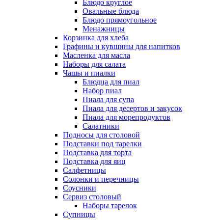
Блюдо круглое
Овальные блюда
Блюдо прямоугольное
Менажницы
Корзинка для хлеба
Графины и кувшины для напитков
Масленка для масла
Наборы для салата
Чашы и пиалки
Блюдца для пиал
Набор пиал
Пиала для супа
Пиала для десертов и закусок
Пиала для морепродуктов
Салатники
Подносы для столовой
Подставки под тарелки
Подставка для торта
Подставка для яиц
Салфетницы
Солонки и перечницы
Соусники
Сервиз столовый
Наборы тарелок
Супницы