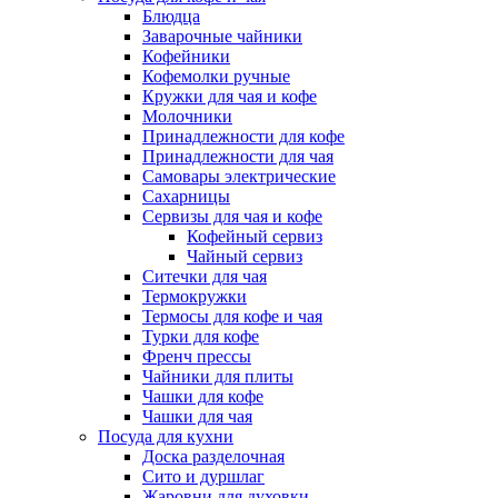
Блюдца
Заварочные чайники
Кофейники
Кофемолки ручные
Кружки для чая и кофе
Молочники
Принадлежности для кофе
Принадлежности для чая
Самовары электрические
Сахарницы
Сервизы для чая и кофе
Кофейный сервиз
Чайный сервиз
Ситечки для чая
Термокружки
Термосы для кофе и чая
Турки для кофе
Френч прессы
Чайники для плиты
Чашки для кофе
Чашки для чая
Посуда для кухни
Доска разделочная
Сито и дуршлаг
Жаровни для духовки