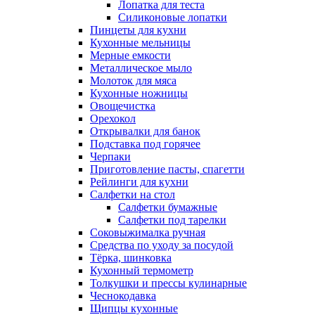
Лопатка для теста
Силиконовые лопатки
Пинцеты для кухни
Кухонные мельницы
Мерные емкости
Металлическое мыло
Молоток для мяса
Кухонные ножницы
Овощечистка
Орехокол
Открывалки для банок
Подставка под горячее
Черпаки
Приготовление пасты, спагетти
Рейлинги для кухни
Салфетки на стол
Салфетки бумажные
Салфетки под тарелки
Соковыжималка ручная
Средства по уходу за посудой
Тëрка, шинковка
Кухонный термометр
Толкушки и прессы кулинарные
Чеснокодавка
Щипцы кухонные