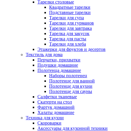
Тарелки столовые
Квадратные тарелки
Подставные тарелки
Тарелки для супа
Тарелки для гурманов
Тарелки для завтрака
Тарелка для закусок
Тарелка для пасты
Тарелки для хлеба
Этажерки для фруктов и десертов
Текстиль для дома
Перчатки, прихватки
Подушки домашние
Полотенца домашние
Наборы полотенец
Полотенце для ванной
Полотенце для кухни
Полотенце для сауны
Салфетки тканевые
Скатерти на стол
Фартук домашний
Халаты домашние
Техника для кухни
Скороварки
Аксессуары для кухонной техники