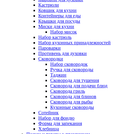
Кастрюли
Ковшик для кухни
Контейнеры для еды
Крышки для посуды
Миски для кухни
Набор мисок
Набор кастрюль
Набор кухонных принадлежностей
Пароварки
Противень для духовки
Сковородки
Набор сковородок
Ручка для сковороды
Таджин
Сковорода для тушения
Сковорода для подачи блюд
Сковорода гриль
Сковорода для блинов
Сковорода для рыбы
Кухонные сковороды
Сотейник
Набор для фондю
Форма для запекания
Хлебница