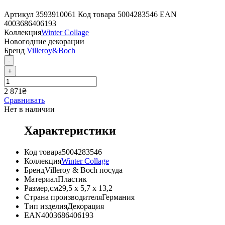
Артикул
3593910061
Код товара
5004283546
EAN
4003686406193
Коллекция
Winter Collage
Новогодние декорации
Бренд
Villeroy&Boch
-
+
2 871
₴
Сравнивать
Нет в наличии
Характеристики
Код товара
5004283546
Коллекция
Winter Collage
Бренд
Villeroy & Boch посуда
Материал
Пластик
Размер,см
29,5 x 5,7 x 13,2
Страна производителя
Германия
Тип изделия
Декорация
EAN
4003686406193