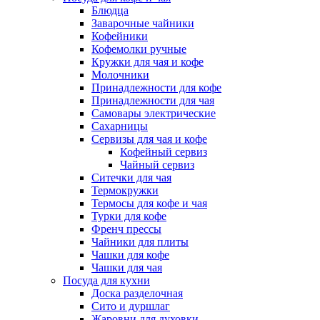
Блюдца
Заварочные чайники
Кофейники
Кофемолки ручные
Кружки для чая и кофе
Молочники
Принадлежности для кофе
Принадлежности для чая
Самовары электрические
Сахарницы
Сервизы для чая и кофе
Кофейный сервиз
Чайный сервиз
Ситечки для чая
Термокружки
Термосы для кофе и чая
Турки для кофе
Френч прессы
Чайники для плиты
Чашки для кофе
Чашки для чая
Посуда для кухни
Доска разделочная
Сито и дуршлаг
Жаровни для духовки