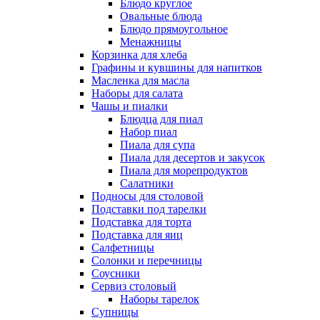
Блюдо круглое
Овальные блюда
Блюдо прямоугольное
Менажницы
Корзинка для хлеба
Графины и кувшины для напитков
Масленка для масла
Наборы для салата
Чашы и пиалки
Блюдца для пиал
Набор пиал
Пиала для супа
Пиала для десертов и закусок
Пиала для морепродуктов
Салатники
Подносы для столовой
Подставки под тарелки
Подставка для торта
Подставка для яиц
Салфетницы
Солонки и перечницы
Соусники
Сервиз столовый
Наборы тарелок
Супницы