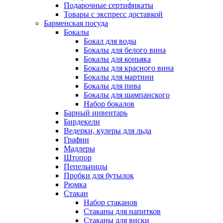
Подарочные сертификаты
Товары с экспресс доставкой
Барменская посуда
Бокалы
Бокал для воды
Бокалы для белого вина
Бокалы для коньяка
Бокалы для красного вина
Бокалы для мартини
Бокалы для пива
Бокалы для шампанского
Набор бокалов
Барный инвентарь
Бирдекели
Ведерки, кулеры для льда
Графин
Мадлеры
Штопор
Пепельницы
Пробки для бутылок
Рюмка
Стакан
Набор стаканов
Стаканы для напитков
Стаканы для виски