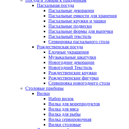
Посуда и товары к праздникам
Пасхальная посуда
Пасхальные декорации
Пасхальные емкости для хранения
Пасхальные кружки и чашки
Пасхальные подвески
Пасхальные формы для выпечки
Пасхальный текстиль
Сервировка пасхального стола
Рождественская посуда
Елочные украшения
Музыкальные шкатулки
Новогодние декорации
Новогодний Текстиль
Рождественские кружки
Рождественские фигурки
Сервировка новогоднего стола
Столовые приборы
Вилки
Набор вилок
Вилка для морепродуктов
Вилка для мяса
Вилка для рыбы
Вилка сервировочная
Вилки столовые