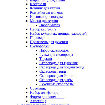
Кастрюли
Ковшик для кухни
Контейнеры для еды
Крышки для посуды
Миски для кухни
Набор мисок
Набор кастрюль
Набор кухонных принадлежностей
Пароварки
Противень для духовки
Сковородки
Набор сковородок
Ручка для сковороды
Таджин
Сковорода для тушения
Сковорода для подачи блюд
Сковорода гриль
Сковорода для блинов
Сковорода для рыбы
Кухонные сковороды
Сотейник
Набор для фондю
Форма для запекания
Хлебница