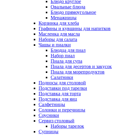
Блюдо круглое
Овальные блюда
Блюдо прямоугольное
Менажницы
Корзинка для хлеба
Графины и кувшины для напитков
Масленка для масла
Наборы для салата
Чашы и пиалки
Блюдца для пиал
Набор пиал
Пиала для супа
Пиала для десертов и закусок
Пиала для морепродуктов
Салатники
Подносы для столовой
Подставки под тарелки
Подставка для торта
Подставка для яиц
Салфетницы
Солонки и перечницы
Соусники
Сервиз столовый
Наборы тарелок
Супницы