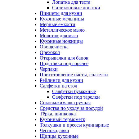
Лопатка для теста
Силиконовые лопатки
Пинцеты для кухни
Кухонные мельницы
Мерные емкости
Металлическое мыло
Молоток для мяса
Кухонные ножницы
Овощечистка
Орехокол
Открывалки для банок
Подставка под горячее
Черпаки
Приготовление пасты, спагетти
Рейлинги для кухни
Салфетки на стол
Салфетки бумажные
Салфетки под тарелки
Соковыжималка ручная
Средства по уходу за посудой
Тëрка, шинковка
Кухонный термометр
Толкушки и прессы кулинарные
Чеснокодавка
Щипцы кухонные