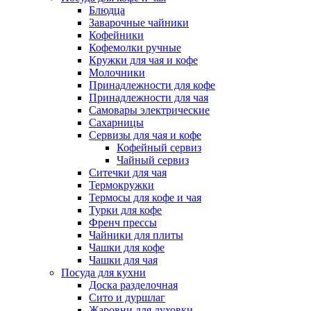
Блюдца
Заварочные чайники
Кофейники
Кофемолки ручные
Кружки для чая и кофе
Молочники
Принадлежности для кофе
Принадлежности для чая
Самовары электрические
Сахарницы
Сервизы для чая и кофе
Кофейный сервиз
Чайный сервиз
Ситечки для чая
Термокружки
Термосы для кофе и чая
Турки для кофе
Френч прессы
Чайники для плиты
Чашки для кофе
Чашки для чая
Посуда для кухни
Доска разделочная
Сито и дуршлаг
Жаровни для духовки