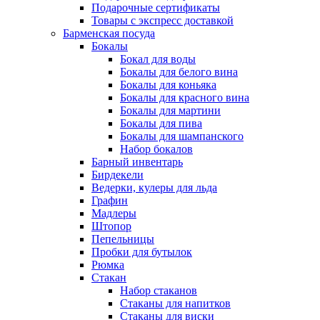
Подарочные сертификаты
Товары с экспресс доставкой
Барменская посуда
Бокалы
Бокал для воды
Бокалы для белого вина
Бокалы для коньяка
Бокалы для красного вина
Бокалы для мартини
Бокалы для пива
Бокалы для шампанского
Набор бокалов
Барный инвентарь
Бирдекели
Ведерки, кулеры для льда
Графин
Мадлеры
Штопор
Пепельницы
Пробки для бутылок
Рюмка
Стакан
Набор стаканов
Стаканы для напитков
Стаканы для виски