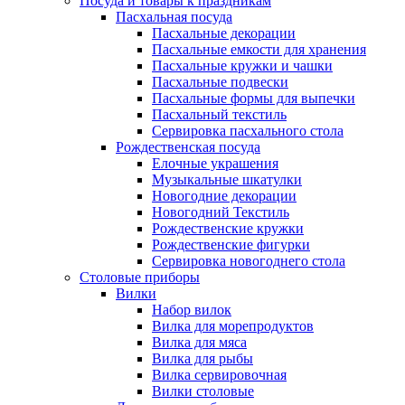
Посуда и товары к праздникам
Пасхальная посуда
Пасхальные декорации
Пасхальные емкости для хранения
Пасхальные кружки и чашки
Пасхальные подвески
Пасхальные формы для выпечки
Пасхальный текстиль
Сервировка пасхального стола
Рождественская посуда
Елочные украшения
Музыкальные шкатулки
Новогодние декорации
Новогодний Текстиль
Рождественские кружки
Рождественские фигурки
Сервировка новогоднего стола
Столовые приборы
Вилки
Набор вилок
Вилка для морепродуктов
Вилка для мяса
Вилка для рыбы
Вилка сервировочная
Вилки столовые