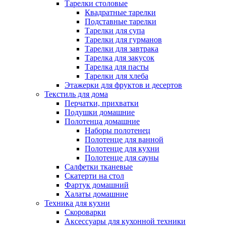
Тарелки столовые
Квадратные тарелки
Подставные тарелки
Тарелки для супа
Тарелки для гурманов
Тарелки для завтрака
Тарелка для закусок
Тарелка для пасты
Тарелки для хлеба
Этажерки для фруктов и десертов
Текстиль для дома
Перчатки, прихватки
Подушки домашние
Полотенца домашние
Наборы полотенец
Полотенце для ванной
Полотенце для кухни
Полотенце для сауны
Салфетки тканевые
Скатерти на стол
Фартук домашний
Халаты домашние
Техника для кухни
Скороварки
Аксессуары для кухонной техники