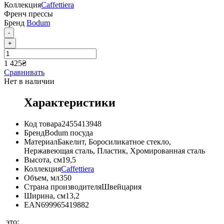
Коллекция
Caffettiera
Френч прессы
Бренд
Bodum
-
+
1 425
₴
Сравнивать
Нет в наличии
Характеристики
Код товара
2455413948
Бренд
Bodum посуда
Материал
Бакелит
,
Боросиликатное стекло
,
Нержавеющая сталь
,
Пластик
,
Хромированная сталь
Высота, см
19,5
Коллекция
Caffettiera
Объем, мл
350
Страна производителя
Швейцария
Ширина, см
13,2
EAN
699965419882
это: