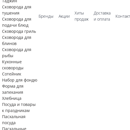
Таджин
Сковорода для
тушения
Хиты
Доставка
Бренды
Акции
Контак
Сковорода для
продаж
и оплата
подачи блюд
Сковорода гриль
Сковорода для
блинов
Сковорода для
рыбы
Кухонные
сковороды
Сотейник
Набор для фондю
Форма для
запекания
Хлебница
Посуда и товары
к праздникам
Пасхальная
посуда
Пасхальные