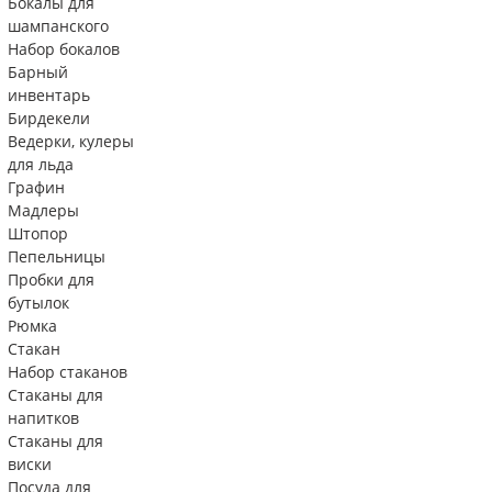
Бокалы для
шампанского
Набор бокалов
Барный
инвентарь
Бирдекели
Ведерки, кулеры
для льда
Графин
Мадлеры
Штопор
Пепельницы
Пробки для
бутылок
Рюмка
Стакан
Набор стаканов
Стаканы для
напитков
Стаканы для
виски
Посуда для