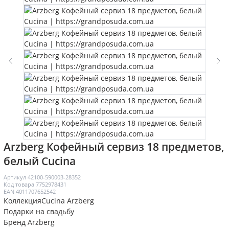
Arzberg Кофейный сервиз 18 предметов,
белый Cucina
Артикул
42100-590003-28352
Код товара
7752978431
EAN
4011707652542
Коллекция
Cucina Arzberg
Подарки на свадьбу
Бренд
Arzberg