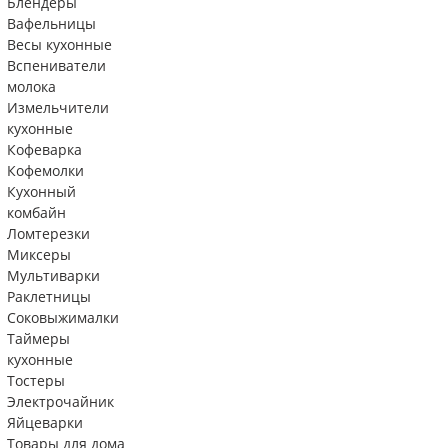
Блендеры
Вафельницы
Весы кухонные
Вспениватели
молока
Измельчители
кухонные
Кофеварка
Кофемолки
Кухонный
комбайн
Ломтерезки
Миксеры
Мультиварки
Раклетницы
Соковыжималки
Таймеры
кухонные
Тостеры
Электрочайник
Яйцеварки
Товары для дома