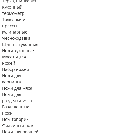
Тëрка, шинковка
Кухонный
термометр
Толкушки и
прессы
кулинарные
Чеснокодавка
Щипцы кухонные
Ножи кухонные
Мусаты для
ножей
Набор ножей
Ножи для
карвинга
Ножи для мяса
Ножи для
разделки мяса
Разделочные
ножи
Нож топорик
Филейный нож
Ножи для овощей