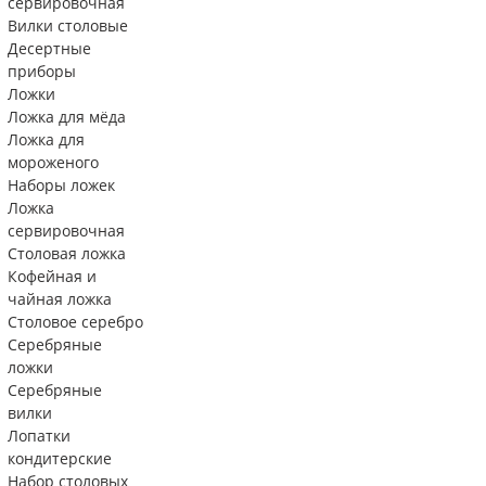
сервировочная
Вилки столовые
Десертные
приборы
Ложки
Ложка для мёда
Ложка для
мороженого
Наборы ложек
Ложка
сервировочная
Столовая ложка
Кофейная и
чайная ложка
Столовое серебро
Серебряные
ложки
Серебряные
вилки
Лопатки
кондитерские
Набор столовых