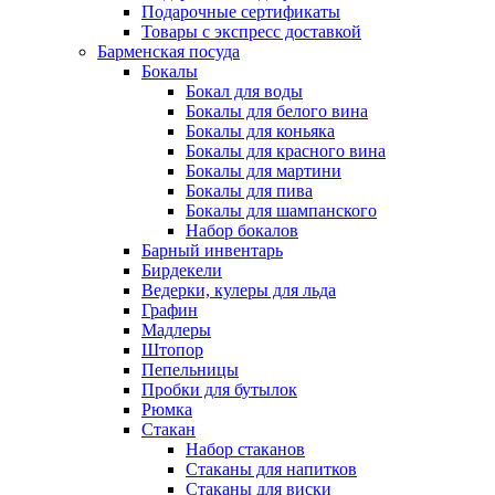
Подарочные сертификаты
Товары с экспресс доставкой
Барменская посуда
Бокалы
Бокал для воды
Бокалы для белого вина
Бокалы для коньяка
Бокалы для красного вина
Бокалы для мартини
Бокалы для пива
Бокалы для шампанского
Набор бокалов
Барный инвентарь
Бирдекели
Ведерки, кулеры для льда
Графин
Мадлеры
Штопор
Пепельницы
Пробки для бутылок
Рюмка
Стакан
Набор стаканов
Стаканы для напитков
Стаканы для виски