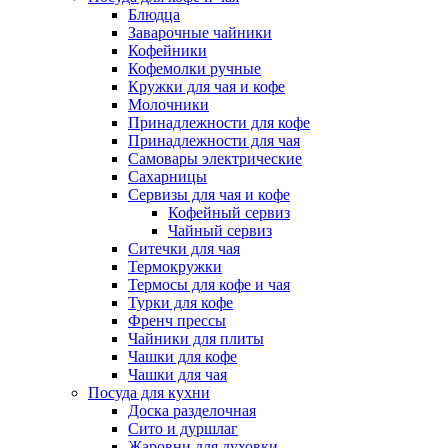
Блюдца
Заварочные чайники
Кофейники
Кофемолки ручные
Кружки для чая и кофе
Молочники
Принадлежности для кофе
Принадлежности для чая
Самовары электрические
Сахарницы
Сервизы для чая и кофе
Кофейный сервиз
Чайный сервиз
Ситечки для чая
Термокружки
Термосы для кофе и чая
Турки для кофе
Френч прессы
Чайники для плиты
Чашки для кофе
Чашки для чая
Посуда для кухни
Доска разделочная
Сито и дуршлаг
Жаровни для духовки