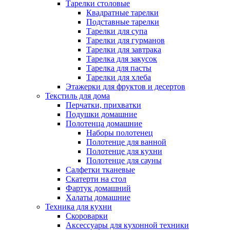
Тарелки столовые
Квадратные тарелки
Подставные тарелки
Тарелки для супа
Тарелки для гурманов
Тарелки для завтрака
Тарелка для закусок
Тарелка для пасты
Тарелки для хлеба
Этажерки для фруктов и десертов
Текстиль для дома
Перчатки, прихватки
Подушки домашние
Полотенца домашние
Наборы полотенец
Полотенце для ванной
Полотенце для кухни
Полотенце для сауны
Салфетки тканевые
Скатерти на стол
Фартук домашний
Халаты домашние
Техника для кухни
Скороварки
Аксессуары для кухонной техники