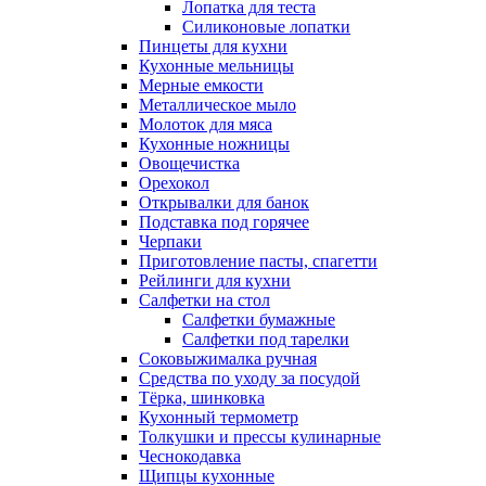
Лопатка для теста
Силиконовые лопатки
Пинцеты для кухни
Кухонные мельницы
Мерные емкости
Металлическое мыло
Молоток для мяса
Кухонные ножницы
Овощечистка
Орехокол
Открывалки для банок
Подставка под горячее
Черпаки
Приготовление пасты, спагетти
Рейлинги для кухни
Салфетки на стол
Салфетки бумажные
Салфетки под тарелки
Соковыжималка ручная
Средства по уходу за посудой
Тëрка, шинковка
Кухонный термометр
Толкушки и прессы кулинарные
Чеснокодавка
Щипцы кухонные