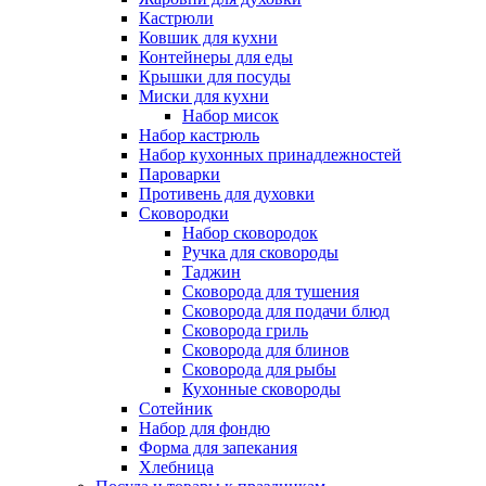
Кастрюли
Ковшик для кухни
Контейнеры для еды
Крышки для посуды
Миски для кухни
Набор мисок
Набор кастрюль
Набор кухонных принадлежностей
Пароварки
Противень для духовки
Сковородки
Набор сковородок
Ручка для сковороды
Таджин
Сковорода для тушения
Сковорода для подачи блюд
Сковорода гриль
Сковорода для блинов
Сковорода для рыбы
Кухонные сковороды
Сотейник
Набор для фондю
Форма для запекания
Хлебница