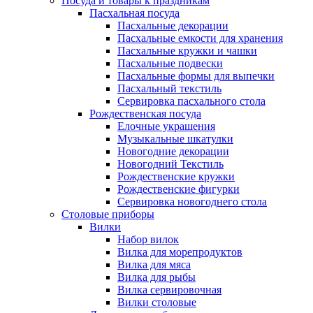
Посуда и товары к праздникам
Пасхальная посуда
Пасхальные декорации
Пасхальные емкости для хранения
Пасхальные кружки и чашки
Пасхальные подвески
Пасхальные формы для выпечки
Пасхальный текстиль
Сервировка пасхального стола
Рождественская посуда
Елочные украшения
Музыкальные шкатулки
Новогодние декорации
Новогодний Текстиль
Рождественские кружки
Рождественские фигурки
Сервировка новогоднего стола
Столовые приборы
Вилки
Набор вилок
Вилка для морепродуктов
Вилка для мяса
Вилка для рыбы
Вилка сервировочная
Вилки столовые