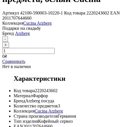
Артикул
42100-590003-10220-1
Код товара
2220243602
EAN
2011707644660
Коллекция
Cucina Arzberg
Подарки на свадьбу
Бренд
Arzberg
-
+
0
₴
Сравнивать
Нет в наличии
Характеристики
Код товара
2220243602
Материал
Фарфор
Бренд
Arzberg посуда
Количество предметов
3
Коллекция
Cucina Arzberg
Страна производителя
Германия
Тип изделия
Кофейный сервиз
EAN
2011707644660