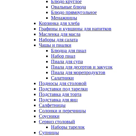
Блюдо круглое
Овальные блюда
Блюдо прямоугольное
Менажницы
Корзинка для хлеба
Графины и кувшины для напитков
Масленка для масла
Наборы для салата
Чашы и пиалки
Блюдца для пиал
Набор пиал
Пиала для супа
Пиала для десертов и закусок
Пиала для морепродуктов
Салатники
Подносы для столовой
Подставки под тарелки
Подставка для торта
Подставка для яиц
Салфетницы
Солонки и перечницы
Соусники
Сервиз столовый
Наборы тарелок
Супницы