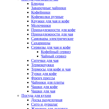
Блюдца
Заварочные чайники
Кофейники
Кофемолки ручные
Кружки для чая и кофе
Молочники
Принадлежности для кофе
Принадлежности для чая
Самовары электрические
Сахарницы
Сервизы для чая и кофе
Кофейный сервиз
Чайный сервиз
Ситечки для чая
Термокружки
Термосы для кофе и чая
Турки для кофе
Френч прессы
Чайники для плиты
Чашки для кофе
Чашки для чая
Посуда для кухни
Доска разделочная
Сито и дуршлаг
Жаровни для духовки