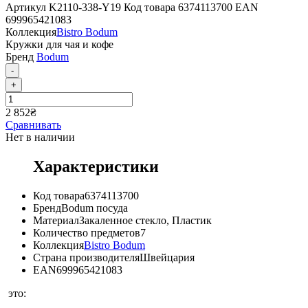
Артикул
K2110-338-Y19
Код товара
6374113700
EAN
699965421083
Коллекция
Bistro Bodum
Кружки для чая и кофе
Бренд
Bodum
-
+
2 852
₴
Сравнивать
Нет в наличии
Характеристики
Код товара
6374113700
Бренд
Bodum посуда
Материал
Закаленное стекло
,
Пластик
Количество предметов
7
Коллекция
Bistro Bodum
Страна производителя
Швейцария
EAN
699965421083
это: