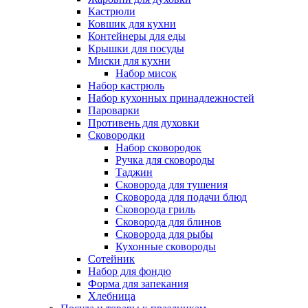
Кастрюли
Ковшик для кухни
Контейнеры для еды
Крышки для посуды
Миски для кухни
Набор мисок
Набор кастрюль
Набор кухонных принадлежностей
Пароварки
Противень для духовки
Сковородки
Набор сковородок
Ручка для сковороды
Таджин
Сковорода для тушения
Сковорода для подачи блюд
Сковорода гриль
Сковорода для блинов
Сковорода для рыбы
Кухонные сковороды
Сотейник
Набор для фондю
Форма для запекания
Хлебница