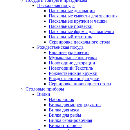
Посуда и товары к праздникам
Пасхальная посуда
Пасхальные декорации
Пасхальные емкости для хранения
Пасхальные кружки и чашки
Пасхальные подвески
Пасхальные формы для выпечки
Пасхальный текстиль
Сервировка пасхального стола
Рождественская посуда
Елочные украшения
Музыкальные шкатулки
Новогодние декорации
Новогодний Текстиль
Рождественские кружки
Рождественские фигурки
Сервировка новогоднего стола
Столовые приборы
Вилки
Набор вилок
Вилка для морепродуктов
Вилка для мяса
Вилка для рыбы
Вилка сервировочная
Вилки столовые