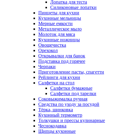
Лопатка для теста
Силиконовые лопатки
Пинцеты для кухни
Кухонные мельницы
Мерные емкости
Металлическое мыло
Молоток для мяса
Кухонные ножницы
Овощечистка
Орехокол
Открывалки для банок
Подставка под горячее
Черпаки
Приготовление пасты, спагетти
Рейлинги для кухни
Салфетки на стол
Салфетки бумажные
Салфетки под тарелки
Соковыжималка ручная
Средства по уходу за посудой
Тëрка, шинковка
Кухонный термометр
Толкушки и прессы кулинарные
Чеснокодавка
Щипцы кухонные