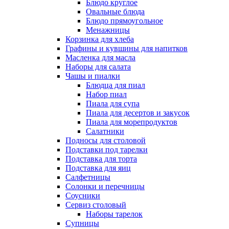
Блюдо круглое
Овальные блюда
Блюдо прямоугольное
Менажницы
Корзинка для хлеба
Графины и кувшины для напитков
Масленка для масла
Наборы для салата
Чашы и пиалки
Блюдца для пиал
Набор пиал
Пиала для супа
Пиала для десертов и закусок
Пиала для морепродуктов
Салатники
Подносы для столовой
Подставки под тарелки
Подставка для торта
Подставка для яиц
Салфетницы
Солонки и перечницы
Соусники
Сервиз столовый
Наборы тарелок
Супницы