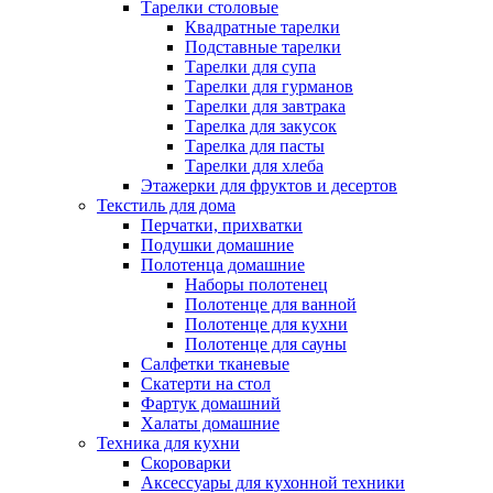
Тарелки столовые
Квадратные тарелки
Подставные тарелки
Тарелки для супа
Тарелки для гурманов
Тарелки для завтрака
Тарелка для закусок
Тарелка для пасты
Тарелки для хлеба
Этажерки для фруктов и десертов
Текстиль для дома
Перчатки, прихватки
Подушки домашние
Полотенца домашние
Наборы полотенец
Полотенце для ванной
Полотенце для кухни
Полотенце для сауны
Салфетки тканевые
Скатерти на стол
Фартук домашний
Халаты домашние
Техника для кухни
Скороварки
Аксессуары для кухонной техники