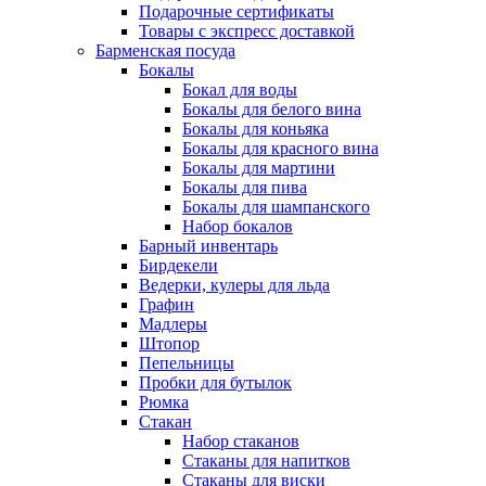
Подарочные сертификаты
Товары с экспресс доставкой
Барменская посуда
Бокалы
Бокал для воды
Бокалы для белого вина
Бокалы для коньяка
Бокалы для красного вина
Бокалы для мартини
Бокалы для пива
Бокалы для шампанского
Набор бокалов
Барный инвентарь
Бирдекели
Ведерки, кулеры для льда
Графин
Мадлеры
Штопор
Пепельницы
Пробки для бутылок
Рюмка
Стакан
Набор стаканов
Стаканы для напитков
Стаканы для виски