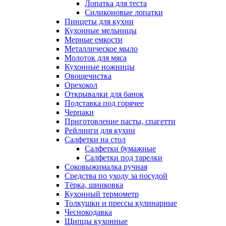
Лопатка для теста
Силиконовые лопатки
Пинцеты для кухни
Кухонные мельницы
Мерные емкости
Металлическое мыло
Молоток для мяса
Кухонные ножницы
Овощечистка
Орехокол
Открывалки для банок
Подставка под горячее
Черпаки
Приготовление пасты, спагетти
Рейлинги для кухни
Салфетки на стол
Салфетки бумажные
Салфетки под тарелки
Соковыжималка ручная
Средства по уходу за посудой
Тëрка, шинковка
Кухонный термометр
Толкушки и прессы кулинарные
Чеснокодавка
Щипцы кухонные