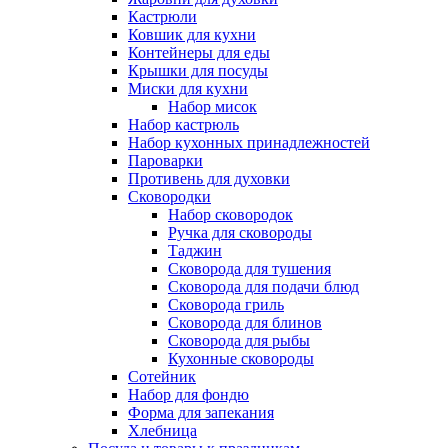
Кастрюли
Ковшик для кухни
Контейнеры для еды
Крышки для посуды
Миски для кухни
Набор мисок
Набор кастрюль
Набор кухонных принадлежностей
Пароварки
Противень для духовки
Сковородки
Набор сковородок
Ручка для сковороды
Таджин
Сковорода для тушения
Сковорода для подачи блюд
Сковорода гриль
Сковорода для блинов
Сковорода для рыбы
Кухонные сковороды
Сотейник
Набор для фондю
Форма для запекания
Хлебница