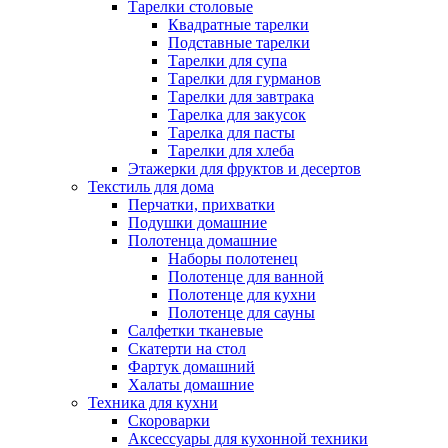
Тарелки столовые
Квадратные тарелки
Подставные тарелки
Тарелки для супа
Тарелки для гурманов
Тарелки для завтрака
Тарелка для закусок
Тарелка для пасты
Тарелки для хлеба
Этажерки для фруктов и десертов
Текстиль для дома
Перчатки, прихватки
Подушки домашние
Полотенца домашние
Наборы полотенец
Полотенце для ванной
Полотенце для кухни
Полотенце для сауны
Салфетки тканевые
Скатерти на стол
Фартук домашний
Халаты домашние
Техника для кухни
Скороварки
Аксессуары для кухонной техники