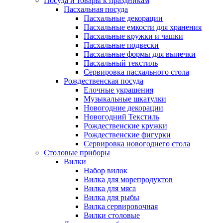
Посуда и товары к праздникам
Пасхальная посуда
Пасхальные декорации
Пасхальные емкости для хранения
Пасхальные кружки и чашки
Пасхальные подвески
Пасхальные формы для выпечки
Пасхальный текстиль
Сервировка пасхального стола
Рождественская посуда
Елочные украшения
Музыкальные шкатулки
Новогодние декорации
Новогодний Текстиль
Рождественские кружки
Рождественские фигурки
Сервировка новогоднего стола
Столовые приборы
Вилки
Набор вилок
Вилка для морепродуктов
Вилка для мяса
Вилка для рыбы
Вилка сервировочная
Вилки столовые