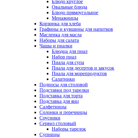
Блюдо круглое
Овальные блюда
Блюдо прямоугольное
Менажницы
Корзинка для хлеба
Графины и кувшины для напитков
Масленка для масла
Наборы для салата
Чашы и пиалки
Блюдца для пиал
Набор пиал
Пиала для супа
Пиала для десертов и закусок
Пиала для морепродуктов
Салатники
Подносы для столовой
Подставки под тарелки
Подставка для торта
Подставка для яиц
Салфетницы
Солонки и перечницы
Соусники
Сервиз столовый
Наборы тарелок
Супницы