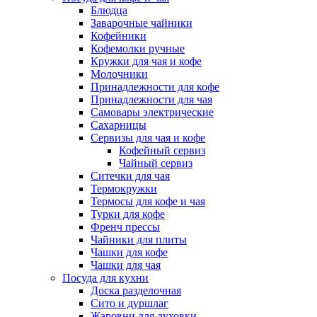
Блюдца
Заварочные чайники
Кофейники
Кофемолки ручные
Кружки для чая и кофе
Молочники
Принадлежности для кофе
Принадлежности для чая
Самовары электрические
Сахарницы
Сервизы для чая и кофе
Кофейный сервиз
Чайный сервиз
Ситечки для чая
Термокружки
Термосы для кофе и чая
Турки для кофе
Френч прессы
Чайники для плиты
Чашки для кофе
Чашки для чая
Посуда для кухни
Доска разделочная
Сито и дуршлаг
Жаровни для духовки