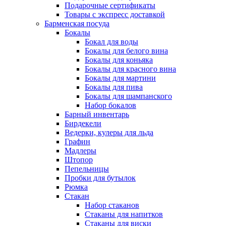
Подарочные сертификаты
Товары с экспресс доставкой
Барменская посуда
Бокалы
Бокал для воды
Бокалы для белого вина
Бокалы для коньяка
Бокалы для красного вина
Бокалы для мартини
Бокалы для пива
Бокалы для шампанского
Набор бокалов
Барный инвентарь
Бирдекели
Ведерки, кулеры для льда
Графин
Мадлеры
Штопор
Пепельницы
Пробки для бутылок
Рюмка
Стакан
Набор стаканов
Стаканы для напитков
Стаканы для виски