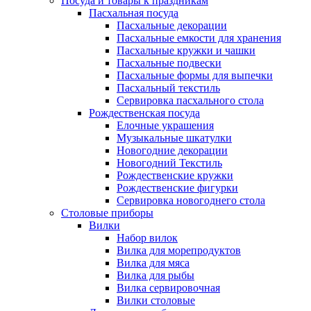
Посуда и товары к праздникам
Пасхальная посуда
Пасхальные декорации
Пасхальные емкости для хранения
Пасхальные кружки и чашки
Пасхальные подвески
Пасхальные формы для выпечки
Пасхальный текстиль
Сервировка пасхального стола
Рождественская посуда
Елочные украшения
Музыкальные шкатулки
Новогодние декорации
Новогодний Текстиль
Рождественские кружки
Рождественские фигурки
Сервировка новогоднего стола
Столовые приборы
Вилки
Набор вилок
Вилка для морепродуктов
Вилка для мяса
Вилка для рыбы
Вилка сервировочная
Вилки столовые