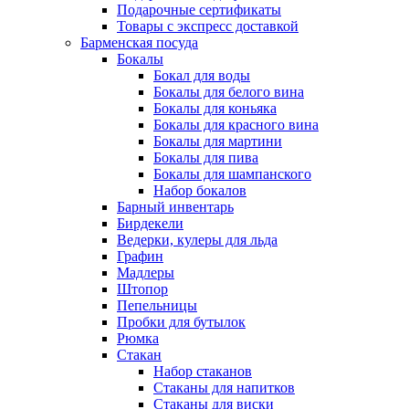
Подарочные сертификаты
Товары с экспресс доставкой
Барменская посуда
Бокалы
Бокал для воды
Бокалы для белого вина
Бокалы для коньяка
Бокалы для красного вина
Бокалы для мартини
Бокалы для пива
Бокалы для шампанского
Набор бокалов
Барный инвентарь
Бирдекели
Ведерки, кулеры для льда
Графин
Мадлеры
Штопор
Пепельницы
Пробки для бутылок
Рюмка
Стакан
Набор стаканов
Стаканы для напитков
Стаканы для виски