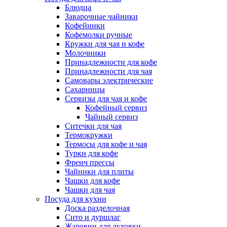
Блюдца
Заварочные чайники
Кофейники
Кофемолки ручные
Кружки для чая и кофе
Молочники
Принадлежности для кофе
Принадлежности для чая
Самовары электрические
Сахарницы
Сервизы для чая и кофе
Кофейный сервиз
Чайный сервиз
Ситечки для чая
Термокружки
Термосы для кофе и чая
Турки для кофе
Френч прессы
Чайники для плиты
Чашки для кофе
Чашки для чая
Посуда для кухни
Доска разделочная
Сито и дуршлаг
Жаровни для духовки