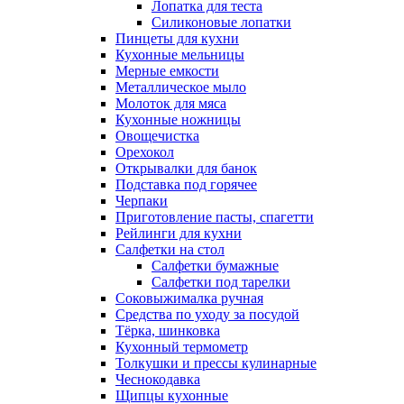
Лопатка для теста
Силиконовые лопатки
Пинцеты для кухни
Кухонные мельницы
Мерные емкости
Металлическое мыло
Молоток для мяса
Кухонные ножницы
Овощечистка
Орехокол
Открывалки для банок
Подставка под горячее
Черпаки
Приготовление пасты, спагетти
Рейлинги для кухни
Салфетки на стол
Салфетки бумажные
Салфетки под тарелки
Соковыжималка ручная
Средства по уходу за посудой
Тëрка, шинковка
Кухонный термометр
Толкушки и прессы кулинарные
Чеснокодавка
Щипцы кухонные