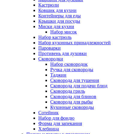
Кастрюли
Ковшик для кухни
Контейнеры для еды
Крышки для посуды
Миски для кухни
Набор мисок
Набор кастрюль
Набор кухонных принадлежностей
Пароварки
Противень для духовки
Сковородки
Набор сковородок
Ручка для сковороды
Таджин
Сковорода для тушения
Сковорода для подачи блюд
Сковорода гриль
Сковорода для блинов
Сковорода для рыбы
Кухонные сковороды
Сотейник
Набор для фондю
Форма для запекания
Хлебница