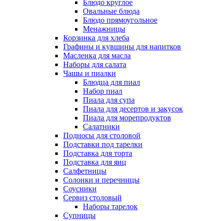
Блюдо круглое
Овальные блюда
Блюдо прямоугольное
Менажницы
Корзинка для хлеба
Графины и кувшины для напитков
Масленка для масла
Наборы для салата
Чашы и пиалки
Блюдца для пиал
Набор пиал
Пиала для супа
Пиала для десертов и закусок
Пиала для морепродуктов
Салатники
Подносы для столовой
Подставки под тарелки
Подставка для торта
Подставка для яиц
Салфетницы
Солонки и перечницы
Соусники
Сервиз столовый
Наборы тарелок
Супницы