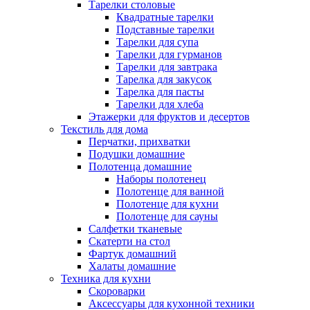
Тарелки столовые
Квадратные тарелки
Подставные тарелки
Тарелки для супа
Тарелки для гурманов
Тарелки для завтрака
Тарелка для закусок
Тарелка для пасты
Тарелки для хлеба
Этажерки для фруктов и десертов
Текстиль для дома
Перчатки, прихватки
Подушки домашние
Полотенца домашние
Наборы полотенец
Полотенце для ванной
Полотенце для кухни
Полотенце для сауны
Салфетки тканевые
Скатерти на стол
Фартук домашний
Халаты домашние
Техника для кухни
Скороварки
Аксессуары для кухонной техники