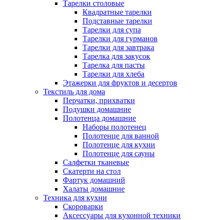
Тарелки столовые
Квадратные тарелки
Подставные тарелки
Тарелки для супа
Тарелки для гурманов
Тарелки для завтрака
Тарелка для закусок
Тарелка для пасты
Тарелки для хлеба
Этажерки для фруктов и десертов
Текстиль для дома
Перчатки, прихватки
Подушки домашние
Полотенца домашние
Наборы полотенец
Полотенце для ванной
Полотенце для кухни
Полотенце для сауны
Салфетки тканевые
Скатерти на стол
Фартук домашний
Халаты домашние
Техника для кухни
Скороварки
Аксессуары для кухонной техники