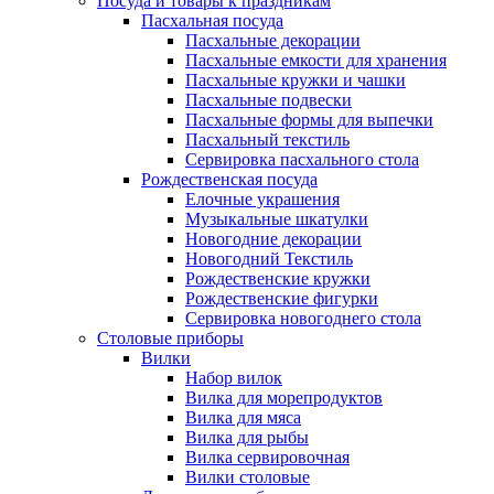
Посуда и товары к праздникам
Пасхальная посуда
Пасхальные декорации
Пасхальные емкости для хранения
Пасхальные кружки и чашки
Пасхальные подвески
Пасхальные формы для выпечки
Пасхальный текстиль
Сервировка пасхального стола
Рождественская посуда
Елочные украшения
Музыкальные шкатулки
Новогодние декорации
Новогодний Текстиль
Рождественские кружки
Рождественские фигурки
Сервировка новогоднего стола
Столовые приборы
Вилки
Набор вилок
Вилка для морепродуктов
Вилка для мяса
Вилка для рыбы
Вилка сервировочная
Вилки столовые