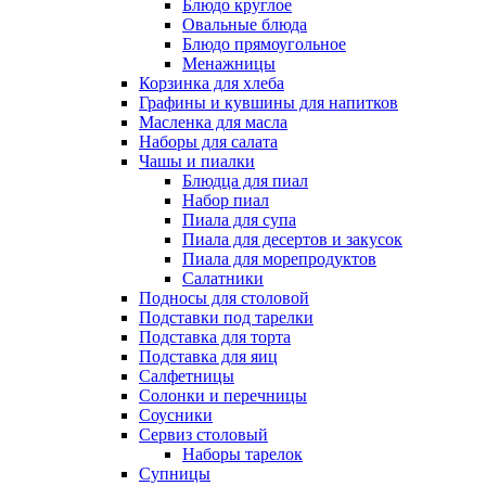
Блюдо круглое
Овальные блюда
Блюдо прямоугольное
Менажницы
Корзинка для хлеба
Графины и кувшины для напитков
Масленка для масла
Наборы для салата
Чашы и пиалки
Блюдца для пиал
Набор пиал
Пиала для супа
Пиала для десертов и закусок
Пиала для морепродуктов
Салатники
Подносы для столовой
Подставки под тарелки
Подставка для торта
Подставка для яиц
Салфетницы
Солонки и перечницы
Соусники
Сервиз столовый
Наборы тарелок
Супницы