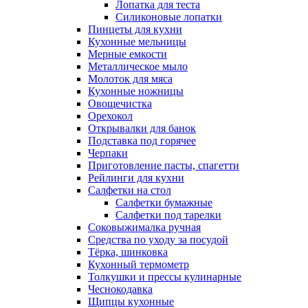
Лопатка для теста
Силиконовые лопатки
Пинцеты для кухни
Кухонные мельницы
Мерные емкости
Металлическое мыло
Молоток для мяса
Кухонные ножницы
Овощечистка
Орехокол
Открывалки для банок
Подставка под горячее
Черпаки
Приготовление пасты, спагетти
Рейлинги для кухни
Салфетки на стол
Салфетки бумажные
Салфетки под тарелки
Соковыжималка ручная
Средства по уходу за посудой
Тëрка, шинковка
Кухонный термометр
Толкушки и прессы кулинарные
Чеснокодавка
Щипцы кухонные