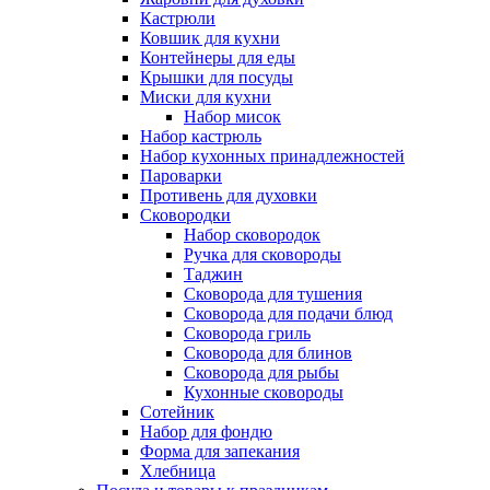
Кастрюли
Ковшик для кухни
Контейнеры для еды
Крышки для посуды
Миски для кухни
Набор мисок
Набор кастрюль
Набор кухонных принадлежностей
Пароварки
Противень для духовки
Сковородки
Набор сковородок
Ручка для сковороды
Таджин
Сковорода для тушения
Сковорода для подачи блюд
Сковорода гриль
Сковорода для блинов
Сковорода для рыбы
Кухонные сковороды
Сотейник
Набор для фондю
Форма для запекания
Хлебница