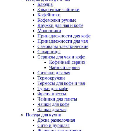
Блюдца
Заварочные чайники
Кофейники
Кофемолки ручные
Кружки для чая и кофе
Молочники
Принадлежности для кофе
Принадлежности для чая
Самовары электрические
Сахарницы
Сервизы для чая и кофе
Кофейный сервиз
Чайный сервиз
Ситечки для чая
Термокружки
Термосы для кофе и чая
Турки для кофе
Френч прессы
Чайники для плиты
Чашки для кофе
Чашки для чая
Посуда для кухни
Доска разделочная
Сито и дуршлаг
Жаровни для духовки