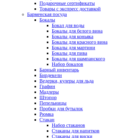
Подарочные сертификаты
Товары с экспресс доставкой
Барменская посуда
Бокалы
Бокал для воды
Бокалы для белого вина
Бокалы для коньяка
Бокалы для красного вина
Бокалы для мартини
Бокалы для пива
Бокалы для шампанского
Набор бокалов
Барный инвентарь
Бирдекели
Ведерки, кулеры для льда
Графин
Мадлеры
Штопор
Пепельницы
Пробки для бутылок
Рюмка
Стакан
Набор стаканов
Стаканы для напитков
Стаканы для виски