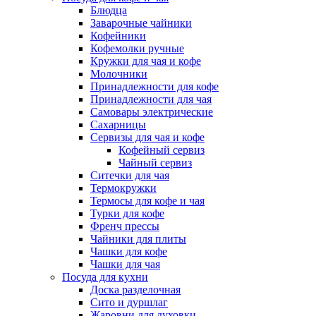
Блюдца
Заварочные чайники
Кофейники
Кофемолки ручные
Кружки для чая и кофе
Молочники
Принадлежности для кофе
Принадлежности для чая
Самовары электрические
Сахарницы
Сервизы для чая и кофе
Кофейный сервиз
Чайный сервиз
Ситечки для чая
Термокружки
Термосы для кофе и чая
Турки для кофе
Френч прессы
Чайники для плиты
Чашки для кофе
Чашки для чая
Посуда для кухни
Доска разделочная
Сито и дуршлаг
Жаровни для духовки