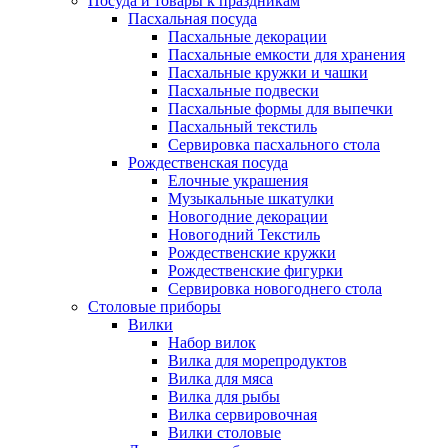
Посуда и товары к праздникам
Пасхальная посуда
Пасхальные декорации
Пасхальные емкости для хранения
Пасхальные кружки и чашки
Пасхальные подвески
Пасхальные формы для выпечки
Пасхальный текстиль
Сервировка пасхального стола
Рождественская посуда
Елочные украшения
Музыкальные шкатулки
Новогодние декорации
Новогодний Текстиль
Рождественские кружки
Рождественские фигурки
Сервировка новогоднего стола
Столовые приборы
Вилки
Набор вилок
Вилка для морепродуктов
Вилка для мяса
Вилка для рыбы
Вилка сервировочная
Вилки столовые