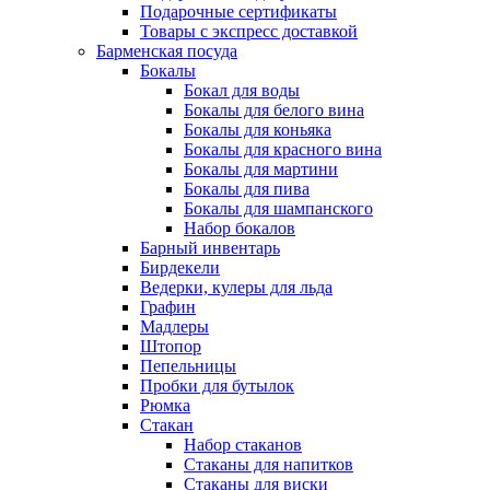
Подарочные сертификаты
Товары с экспресс доставкой
Барменская посуда
Бокалы
Бокал для воды
Бокалы для белого вина
Бокалы для коньяка
Бокалы для красного вина
Бокалы для мартини
Бокалы для пива
Бокалы для шампанского
Набор бокалов
Барный инвентарь
Бирдекели
Ведерки, кулеры для льда
Графин
Мадлеры
Штопор
Пепельницы
Пробки для бутылок
Рюмка
Стакан
Набор стаканов
Стаканы для напитков
Стаканы для виски