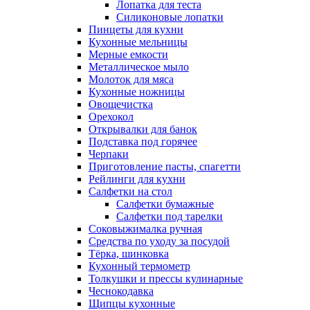
Лопатка для теста
Силиконовые лопатки
Пинцеты для кухни
Кухонные мельницы
Мерные емкости
Металлическое мыло
Молоток для мяса
Кухонные ножницы
Овощечистка
Орехокол
Открывалки для банок
Подставка под горячее
Черпаки
Приготовление пасты, спагетти
Рейлинги для кухни
Салфетки на стол
Салфетки бумажные
Салфетки под тарелки
Соковыжималка ручная
Средства по уходу за посудой
Тëрка, шинковка
Кухонный термометр
Толкушки и прессы кулинарные
Чеснокодавка
Щипцы кухонные