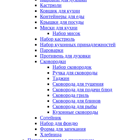
Кастрюли
Ковшик для кухни
Контейнеры для еды
Крышки для посуды
Миски для кухни
Набор мисок
Набор кастрюль
Набор кухонных принадлежностей
Пароварки
Противень для духовки
Сковородки
Набор сковородок
Ручка для сковороды
Таджин
Сковорода для тушения
Сковорода для подачи блюд
Сковорода гриль
Сковорода для блинов
Сковорода для рыбы
Кухонные сковороды
Сотейник
Набор для фондю
Форма для запекания
Хлебница