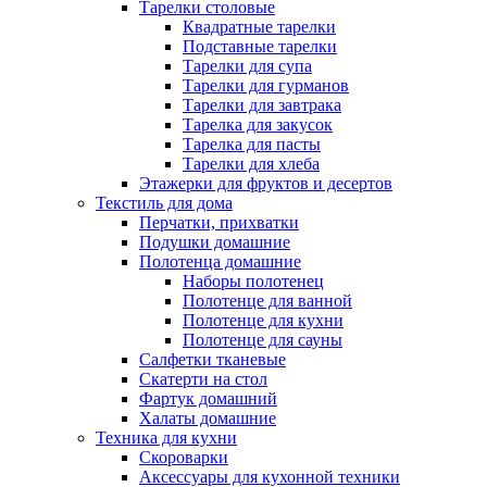
Тарелки столовые
Квадратные тарелки
Подставные тарелки
Тарелки для супа
Тарелки для гурманов
Тарелки для завтрака
Тарелка для закусок
Тарелка для пасты
Тарелки для хлеба
Этажерки для фруктов и десертов
Текстиль для дома
Перчатки, прихватки
Подушки домашние
Полотенца домашние
Наборы полотенец
Полотенце для ванной
Полотенце для кухни
Полотенце для сауны
Салфетки тканевые
Скатерти на стол
Фартук домашний
Халаты домашние
Техника для кухни
Скороварки
Аксессуары для кухонной техники