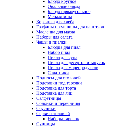
Блюдо круглое
Овальные блюда
Блюдо прямоугольное
Менажницы
Корзинка для хлеба
Графины и кувшины для напитков
Масленка для масла
Наборы для салата
Чашы и пиалки
Блюдца для пиал
Набор пиал
Пиала для супа
Пиала для десертов и закусок
Пиала для морепродуктов
Салатники
Подносы для столовой
Подставки под тарелки
Подставка для торта
Подставка для яиц
Салфетницы
Солонки и перечницы
Соусники
Сервиз столовый
Наборы тарелок
Супницы