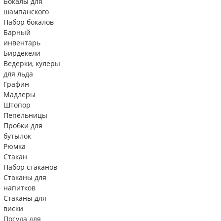
Бокалы для
шампанского
Набор бокалов
Барный
инвентарь
Бирдекели
Ведерки, кулеры
для льда
Графин
Мадлеры
Штопор
Пепельницы
Пробки для
бутылок
Рюмка
Стакан
Набор стаканов
Стаканы для
напитков
Стаканы для
виски
Посуда для