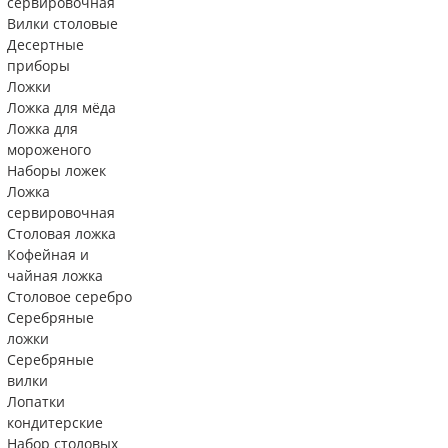
сервировочная
Вилки столовые
Десертные
приборы
Ложки
Ложка для мёда
Ложка для
мороженого
Наборы ложек
Ложка
сервировочная
Столовая ложка
Кофейная и
чайная ложка
Столовое серебро
Серебряные
ложки
Серебряные
вилки
Лопатки
кондитерские
Набор столовых