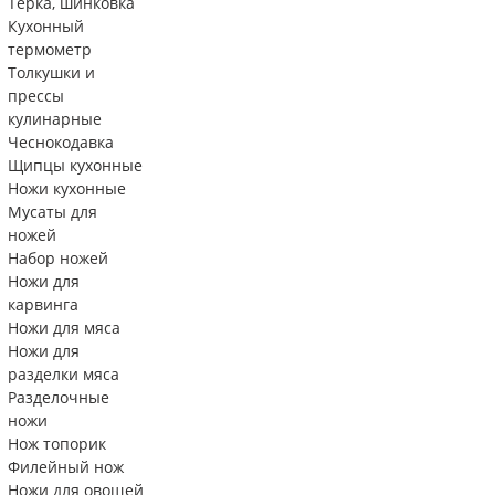
Тëрка, шинковка
Кухонный
термометр
Толкушки и
прессы
кулинарные
Чеснокодавка
Щипцы кухонные
Ножи кухонные
Мусаты для
ножей
Набор ножей
Ножи для
карвинга
Ножи для мяса
Ножи для
разделки мяса
Разделочные
ножи
Нож топорик
Филейный нож
Ножи для овощей