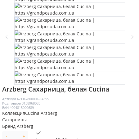
Arzberg Сахарница, белая Cucina
Артикул
42116-800001-14395
Код товара
3158968085
EAN
4004815090689
Коллекция
Cucina Arzberg
Сахарницы
Бренд
Arzberg
-
+