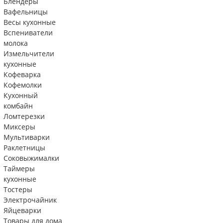
Блендеры
Вафельницы
Весы кухонные
Вспениватели
молока
Измельчители
кухонные
Кофеварка
Кофемолки
Кухонный
комбайн
Ломтерезки
Миксеры
Мультиварки
Раклетницы
Соковыжималки
Таймеры
кухонные
Тостеры
Электрочайник
Яйцеварки
Товары для дома