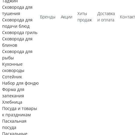
Таджин
Сковорода для
тушения
Хиты
Доставка
Бренды
Акции
Контак
Сковорода для
продаж
и оплата
подачи блюд
Сковорода гриль
Сковорода для
блинов
Сковорода для
рыбы
Кухонные
сковороды
Сотейник
Набор для фондю
Форма для
запекания
Хлебница
Посуда и товары
к праздникам
Пасхальная
посуда
Пасхальные