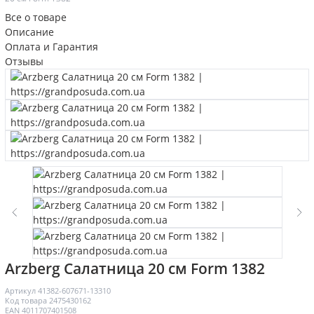
Все о товаре
Описание
Оплата и Гарантия
Отзывы
Arzberg Салатница 20 см Form 1382
Артикул
41382-607671-13310
Код товара
2475430162
EAN
4011707401508