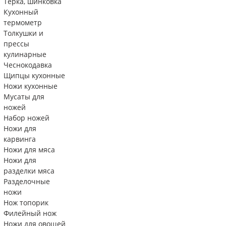
Тëрка, шинковка
Кухонный
термометр
Толкушки и
прессы
кулинарные
Чеснокодавка
Щипцы кухонные
Ножи кухонные
Мусаты для
ножей
Набор ножей
Ножи для
карвинга
Ножи для мяса
Ножи для
разделки мяса
Разделочные
ножи
Нож топорик
Филейный нож
Ножи для овощей