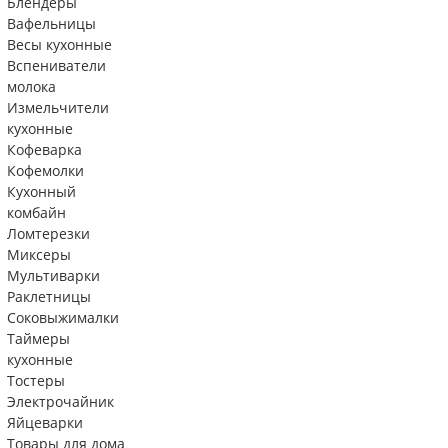
Блендеры
Вафельницы
Весы кухонные
Вспениватели
молока
Измельчители
кухонные
Кофеварка
Кофемолки
Кухонный
комбайн
Ломтерезки
Миксеры
Мультиварки
Раклетницы
Соковыжималки
Таймеры
кухонные
Тостеры
Электрочайник
Яйцеварки
Товары для дома