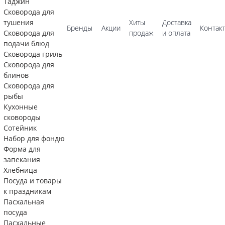
Таджин
Сковорода для
тушения
Хиты
Доставка
Бренды
Акции
Контак
Сковорода для
продаж
и оплата
подачи блюд
Сковорода гриль
Сковорода для
блинов
Сковорода для
рыбы
Кухонные
сковороды
Сотейник
Набор для фондю
Форма для
запекания
Хлебница
Посуда и товары
к праздникам
Пасхальная
посуда
Пасхальные