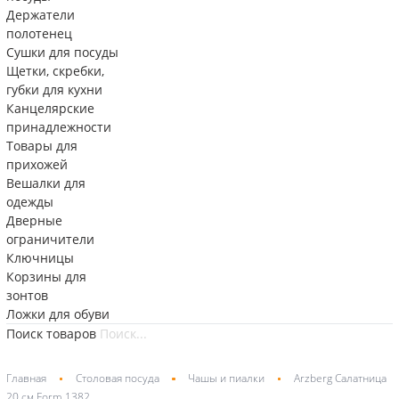
Держатели
полотенец
Сушки для посуды
Щетки, скребки,
губки для кухни
Канцелярские
принадлежности
Товары для
прихожей
Вешалки для
одежды
Дверные
ограничители
Ключницы
Корзины для
зонтов
Ложки для обуви
Поиск товаров
Главная
Столовая посуда
Чашы и пиалки
Arzberg Салатница
20 см Form 1382