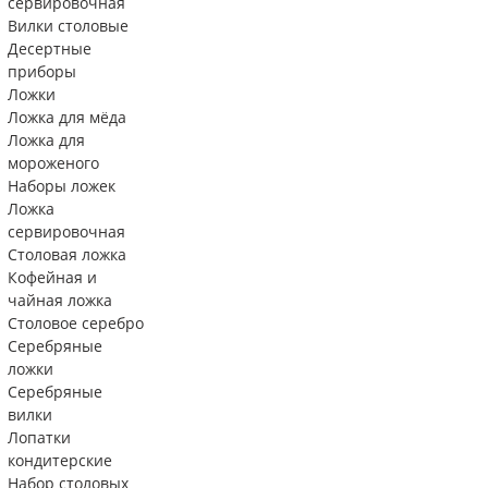
сервировочная
Вилки столовые
Десертные
приборы
Ложки
Ложка для мёда
Ложка для
мороженого
Наборы ложек
Ложка
сервировочная
Столовая ложка
Кофейная и
чайная ложка
Столовое серебро
Серебряные
ложки
Серебряные
вилки
Лопатки
кондитерские
Набор столовых