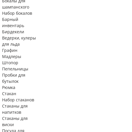
Бокалы для
шампанского
Набор бокалов
Барный
инвентарь
Бирдекели
Ведерки, кулеры
для льда
Графин
Мадлеры
Штопор
Пепельницы
Пробки для
бутылок
Рюмка
Стакан
Набор стаканов
Стаканы для
напитков
Стаканы для
виски
Посуда для