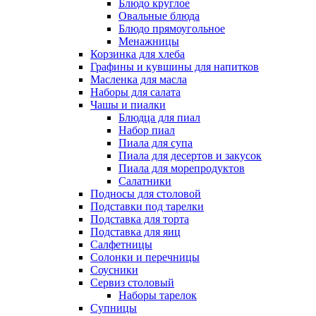
Блюдо круглое
Овальные блюда
Блюдо прямоугольное
Менажницы
Корзинка для хлеба
Графины и кувшины для напитков
Масленка для масла
Наборы для салата
Чашы и пиалки
Блюдца для пиал
Набор пиал
Пиала для супа
Пиала для десертов и закусок
Пиала для морепродуктов
Салатники
Подносы для столовой
Подставки под тарелки
Подставка для торта
Подставка для яиц
Салфетницы
Солонки и перечницы
Соусники
Сервиз столовый
Наборы тарелок
Супницы