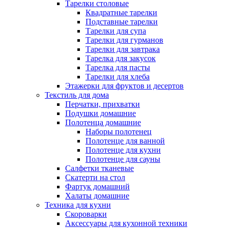
Тарелки столовые
Квадратные тарелки
Подставные тарелки
Тарелки для супа
Тарелки для гурманов
Тарелки для завтрака
Тарелка для закусок
Тарелка для пасты
Тарелки для хлеба
Этажерки для фруктов и десертов
Текстиль для дома
Перчатки, прихватки
Подушки домашние
Полотенца домашние
Наборы полотенец
Полотенце для ванной
Полотенце для кухни
Полотенце для сауны
Салфетки тканевые
Скатерти на стол
Фартук домашний
Халаты домашние
Техника для кухни
Скороварки
Аксессуары для кухонной техники