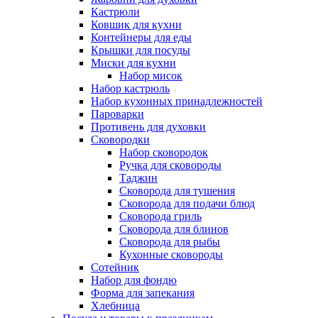
Кастрюли
Ковшик для кухни
Контейнеры для еды
Крышки для посуды
Миски для кухни
Набор мисок
Набор кастрюль
Набор кухонных принадлежностей
Пароварки
Противень для духовки
Сковородки
Набор сковородок
Ручка для сковороды
Таджин
Сковорода для тушения
Сковорода для подачи блюд
Сковорода гриль
Сковорода для блинов
Сковорода для рыбы
Кухонные сковороды
Сотейник
Набор для фондю
Форма для запекания
Хлебница