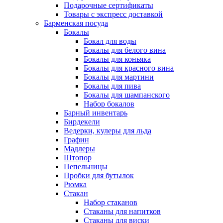
Подарочные сертификаты
Товары с экспресс доставкой
Барменская посуда
Бокалы
Бокал для воды
Бокалы для белого вина
Бокалы для коньяка
Бокалы для красного вина
Бокалы для мартини
Бокалы для пива
Бокалы для шампанского
Набор бокалов
Барный инвентарь
Бирдекели
Ведерки, кулеры для льда
Графин
Мадлеры
Штопор
Пепельницы
Пробки для бутылок
Рюмка
Стакан
Набор стаканов
Стаканы для напитков
Стаканы для виски