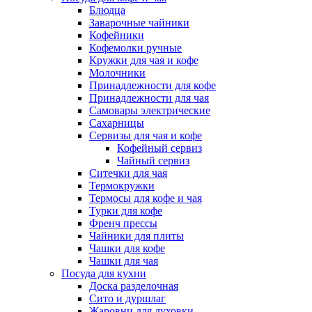
Блюдца
Заварочные чайники
Кофейники
Кофемолки ручные
Кружки для чая и кофе
Молочники
Принадлежности для кофе
Принадлежности для чая
Самовары электрические
Сахарницы
Сервизы для чая и кофе
Кофейный сервиз
Чайный сервиз
Ситечки для чая
Термокружки
Термосы для кофе и чая
Турки для кофе
Френч прессы
Чайники для плиты
Чашки для кофе
Чашки для чая
Посуда для кухни
Доска разделочная
Сито и дуршлаг
Жаровни для духовки