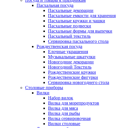
Посуда и товары к праздникам
Пасхальная посуда
Пасхальные декорации
Пасхальные емкости для хранения
Пасхальные кружки и чашки
Пасхальные подвески
Пасхальные формы для выпечки
Пасхальный текстиль
Сервировка пасхального стола
Рождественская посуда
Елочные украшения
Музыкальные шкатулки
Новогодние декорации
Новогодний Текстиль
Рождественские кружки
Рождественские фигурки
Сервировка новогоднего стола
Столовые приборы
Вилки
Набор вилок
Вилка для морепродуктов
Вилка для мяса
Вилка для рыбы
Вилка сервировочная
Вилки столовые