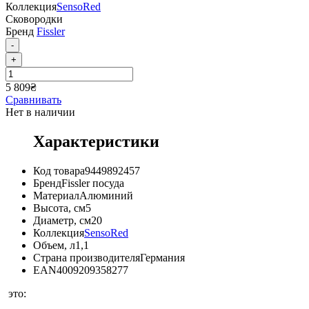
Коллекция
SensoRed
Сковородки
Бренд
Fissler
-
+
5 809
₴
Сравнивать
Нет в наличии
Характеристики
Код товара
9449892457
Бренд
Fissler посуда
Материал
Алюминий
Высота, см
5
Диаметр, см
20
Коллекция
SensoRed
Объем, л
1,1
Страна производителя
Германия
EAN
4009209358277
это: