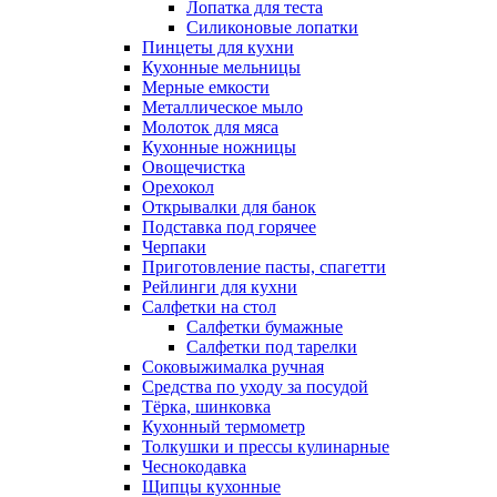
Лопатка для теста
Силиконовые лопатки
Пинцеты для кухни
Кухонные мельницы
Мерные емкости
Металлическое мыло
Молоток для мяса
Кухонные ножницы
Овощечистка
Орехокол
Открывалки для банок
Подставка под горячее
Черпаки
Приготовление пасты, спагетти
Рейлинги для кухни
Салфетки на стол
Салфетки бумажные
Салфетки под тарелки
Соковыжималка ручная
Средства по уходу за посудой
Тëрка, шинковка
Кухонный термометр
Толкушки и прессы кулинарные
Чеснокодавка
Щипцы кухонные