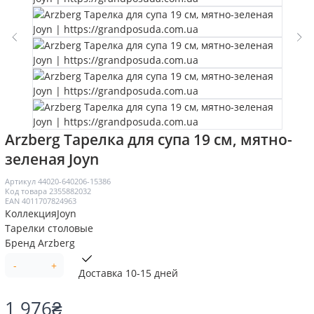
Arzberg Тарелка для супа 19 см, мятно-
зеленая Joyn
Артикул
44020-640206-15386
Код товара
2355882032
EAN
4011707824963
Коллекция
Joyn
Тарелки столовые
Бренд
Arzberg
-
+
Доставка 10-15 дней
1 976
₴