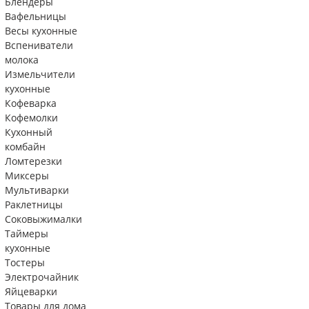
Блендеры
Вафельницы
Весы кухонные
Вспениватели
молока
Измельчители
кухонные
Кофеварка
Кофемолки
Кухонный
комбайн
Ломтерезки
Миксеры
Мультиварки
Раклетницы
Соковыжималки
Таймеры
кухонные
Тостеры
Электрочайник
Яйцеварки
Товары для дома