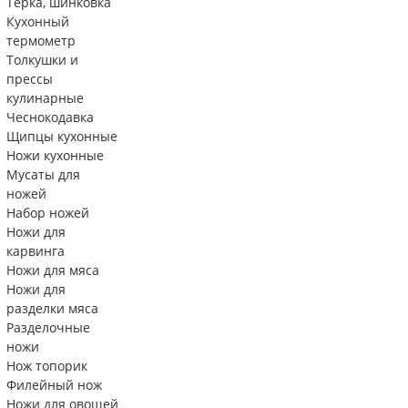
Тëрка, шинковка
Кухонный
термометр
Толкушки и
прессы
кулинарные
Чеснокодавка
Щипцы кухонные
Ножи кухонные
Мусаты для
ножей
Набор ножей
Ножи для
карвинга
Ножи для мяса
Ножи для
разделки мяса
Разделочные
ножи
Нож топорик
Филейный нож
Ножи для овощей