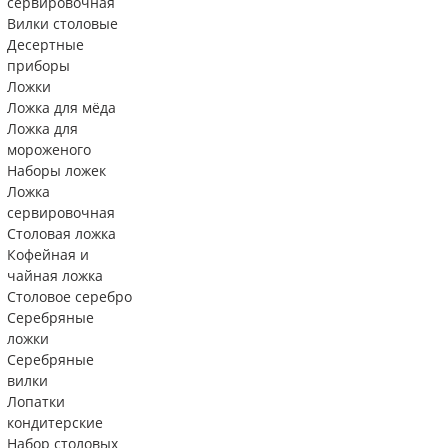
сервировочная
Вилки столовые
Десертные
приборы
Ложки
Ложка для мёда
Ложка для
мороженого
Наборы ложек
Ложка
сервировочная
Столовая ложка
Кофейная и
чайная ложка
Столовое серебро
Серебряные
ложки
Серебряные
вилки
Лопатки
кондитерские
Набор столовых