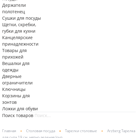
Держатели
полотенец
Сушки для посуды
Щетки, скребки,
губки для кухни
Канцелярские
принадлежности
Товары для
прихожей
Вешалки для
одежды
Дверные
ограничители
Ключницы
Корзины для
зонтов
Ложки для обуви
Поиск товаров
Главная
Столовая посуда
Тарелки столовые
Arzberg Тарелка
для супа 19 см, мятно-зеленая Joyn