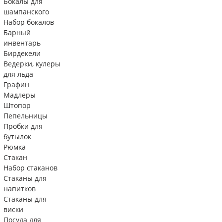
Бокалы для
шампанского
Набор бокалов
Барный
инвентарь
Бирдекели
Ведерки, кулеры
для льда
Графин
Мадлеры
Штопор
Пепельницы
Пробки для
бутылок
Рюмка
Стакан
Набор стаканов
Стаканы для
напитков
Стаканы для
виски
Посуда для