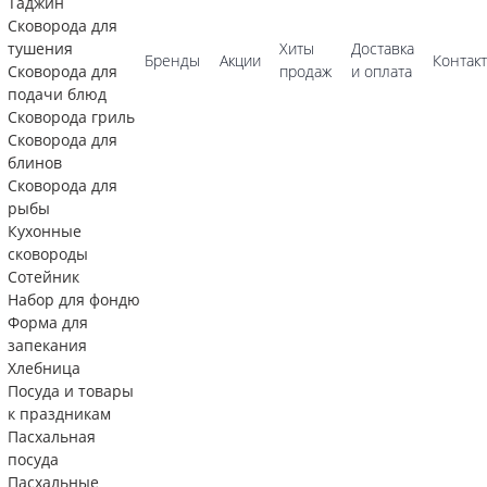
Таджин
Сковорода для
тушения
Хиты
Доставка
Бренды
Акции
Контак
Сковорода для
продаж
и оплата
подачи блюд
Сковорода гриль
Сковорода для
блинов
Сковорода для
рыбы
Кухонные
сковороды
Сотейник
Набор для фондю
Форма для
запекания
Хлебница
Посуда и товары
к праздникам
Пасхальная
посуда
Пасхальные