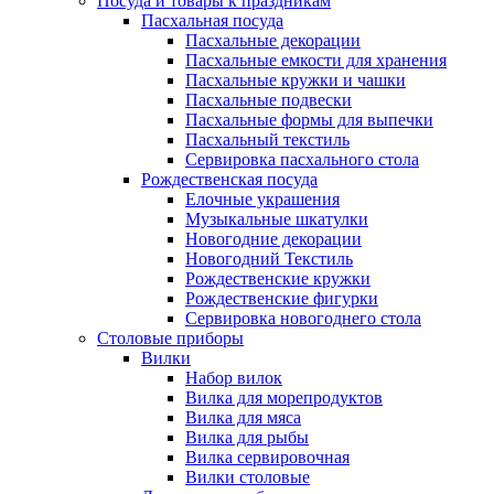
Посуда и товары к праздникам
Пасхальная посуда
Пасхальные декорации
Пасхальные емкости для хранения
Пасхальные кружки и чашки
Пасхальные подвески
Пасхальные формы для выпечки
Пасхальный текстиль
Сервировка пасхального стола
Рождественская посуда
Елочные украшения
Музыкальные шкатулки
Новогодние декорации
Новогодний Текстиль
Рождественские кружки
Рождественские фигурки
Сервировка новогоднего стола
Столовые приборы
Вилки
Набор вилок
Вилка для морепродуктов
Вилка для мяса
Вилка для рыбы
Вилка сервировочная
Вилки столовые