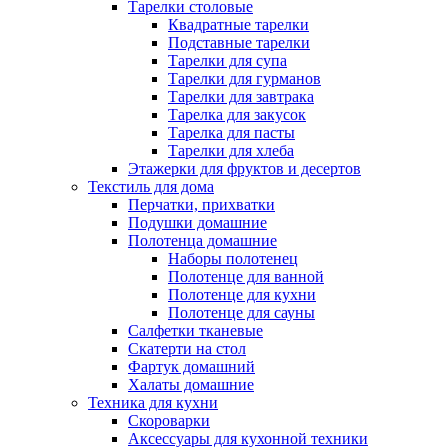
Тарелки столовые
Квадратные тарелки
Подставные тарелки
Тарелки для супа
Тарелки для гурманов
Тарелки для завтрака
Тарелка для закусок
Тарелка для пасты
Тарелки для хлеба
Этажерки для фруктов и десертов
Текстиль для дома
Перчатки, прихватки
Подушки домашние
Полотенца домашние
Наборы полотенец
Полотенце для ванной
Полотенце для кухни
Полотенце для сауны
Салфетки тканевые
Скатерти на стол
Фартук домашний
Халаты домашние
Техника для кухни
Скороварки
Аксессуары для кухонной техники