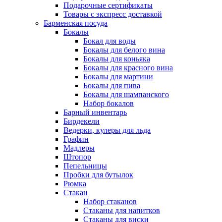
Подарочные сертификаты
Товары с экспресс доставкой
Барменская посуда
Бокалы
Бокал для воды
Бокалы для белого вина
Бокалы для коньяка
Бокалы для красного вина
Бокалы для мартини
Бокалы для пива
Бокалы для шампанского
Набор бокалов
Барный инвентарь
Бирдекели
Ведерки, кулеры для льда
Графин
Мадлеры
Штопор
Пепельницы
Пробки для бутылок
Рюмка
Стакан
Набор стаканов
Стаканы для напитков
Стаканы для виски