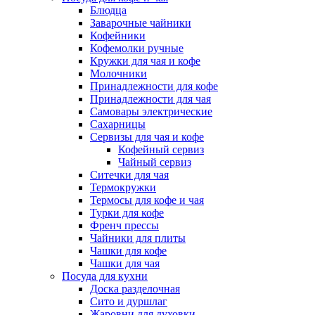
Блюдца
Заварочные чайники
Кофейники
Кофемолки ручные
Кружки для чая и кофе
Молочники
Принадлежности для кофе
Принадлежности для чая
Самовары электрические
Сахарницы
Сервизы для чая и кофе
Кофейный сервиз
Чайный сервиз
Ситечки для чая
Термокружки
Термосы для кофе и чая
Турки для кофе
Френч прессы
Чайники для плиты
Чашки для кофе
Чашки для чая
Посуда для кухни
Доска разделочная
Сито и дуршлаг
Жаровни для духовки