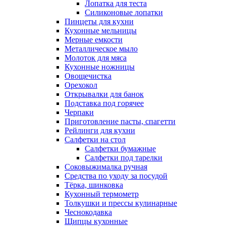
Лопатка для теста
Силиконовые лопатки
Пинцеты для кухни
Кухонные мельницы
Мерные емкости
Металлическое мыло
Молоток для мяса
Кухонные ножницы
Овощечистка
Орехокол
Открывалки для банок
Подставка под горячее
Черпаки
Приготовление пасты, спагетти
Рейлинги для кухни
Салфетки на стол
Салфетки бумажные
Салфетки под тарелки
Соковыжималка ручная
Средства по уходу за посудой
Тëрка, шинковка
Кухонный термометр
Толкушки и прессы кулинарные
Чеснокодавка
Щипцы кухонные