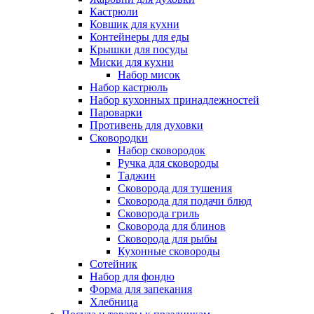
Кастрюли
Ковшик для кухни
Контейнеры для еды
Крышки для посуды
Миски для кухни
Набор мисок
Набор кастрюль
Набор кухонных принадлежностей
Пароварки
Противень для духовки
Сковородки
Набор сковородок
Ручка для сковороды
Таджин
Сковорода для тушения
Сковорода для подачи блюд
Сковорода гриль
Сковорода для блинов
Сковорода для рыбы
Кухонные сковороды
Сотейник
Набор для фондю
Форма для запекания
Хлебница