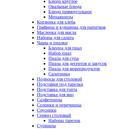
Блюдо круглое
Овальные блюда
Блюдо прямоугольное
Менажницы
Корзинка для хлеба
Графины и кувшины для напитков
Масленка для масла
Наборы для салата
Чашы и пиалки
Блюдца для пиал
Набор пиал
Пиала для супа
Пиала для десертов и закусок
Пиала для морепродуктов
Салатники
Подносы для столовой
Подставки под тарелки
Подставка для торта
Подставка для яиц
Салфетницы
Солонки и перечницы
Соусники
Сервиз столовый
Наборы тарелок
Супницы