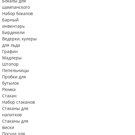
Бокалы для
шампанского
Набор бокалов
Барный
инвентарь
Бирдекели
Ведерки, кулеры
для льда
Графин
Мадлеры
Штопор
Пепельницы
Пробки для
бутылок
Рюмка
Стакан
Набор стаканов
Стаканы для
напитков
Стаканы для
виски
Посуда для