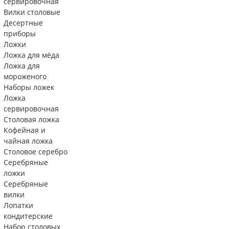
сервировочная
Вилки столовые
Десертные
приборы
Ложки
Ложка для мёда
Ложка для
мороженого
Наборы ложек
Ложка
сервировочная
Столовая ложка
Кофейная и
чайная ложка
Столовое серебро
Серебряные
ложки
Серебряные
вилки
Лопатки
кондитерские
Набор столовых