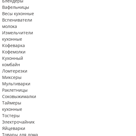
Блендеры
Вафельницы
Весы кухонные
Вспениватели
молока
Измельчители
кухонные
Кофеварка
Кофемолки
Кухонный
комбайн
Ломтерезки
Миксеры
Мультиварки
Раклетницы
Соковыжималки
Таймеры
кухонные
Тостеры
Электрочайник
Яйцеварки
Товары для дома