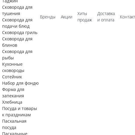
Таджин
Сковорода для
тушения
Хиты
Доставка
Бренды
Акции
Контак
Сковорода для
продаж
и оплата
подачи блюд
Сковорода гриль
Сковорода для
блинов
Сковорода для
рыбы
Кухонные
сковороды
Сотейник
Набор для фондю
Форма для
запекания
Хлебница
Посуда и товары
к праздникам
Пасхальная
посуда
Пасхальные