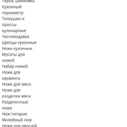
Тëрка, шинковка
Кухонный
термометр
Толкушки и
прессы
кулинарные
Чеснокодавка
Щипцы кухонные
Ножи кухонные
Мусаты для
ножей
Набор ножей
Ножи для
карвинга
Ножи для мяса
Ножи для
разделки мяса
Разделочные
ножи
Нож топорик
Филейный нож
Ножи для овощей