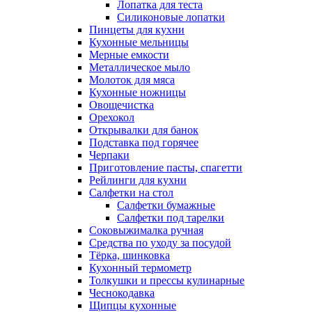
Лопатка для теста
Силиконовые лопатки
Пинцеты для кухни
Кухонные мельницы
Мерные емкости
Металлическое мыло
Молоток для мяса
Кухонные ножницы
Овощечистка
Орехокол
Открывалки для банок
Подставка под горячее
Черпаки
Приготовление пасты, спагетти
Рейлинги для кухни
Салфетки на стол
Салфетки бумажные
Салфетки под тарелки
Соковыжималка ручная
Средства по уходу за посудой
Тëрка, шинковка
Кухонный термометр
Толкушки и прессы кулинарные
Чеснокодавка
Щипцы кухонные