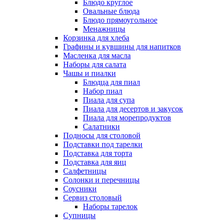
Блюдо круглое
Овальные блюда
Блюдо прямоугольное
Менажницы
Корзинка для хлеба
Графины и кувшины для напитков
Масленка для масла
Наборы для салата
Чашы и пиалки
Блюдца для пиал
Набор пиал
Пиала для супа
Пиала для десертов и закусок
Пиала для морепродуктов
Салатники
Подносы для столовой
Подставки под тарелки
Подставка для торта
Подставка для яиц
Салфетницы
Солонки и перечницы
Соусники
Сервиз столовый
Наборы тарелок
Супницы