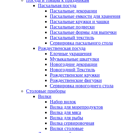
Посуда и товары к праздникам
Пасхальная посуда
Пасхальные декорации
Пасхальные емкости для хранения
Пасхальные кружки и чашки
Пасхальные подвески
Пасхальные формы для выпечки
Пасхальный текстиль
Сервировка пасхального стола
Рождественская посуда
Елочные украшения
Музыкальные шкатулки
Новогодние декорации
Новогодний Текстиль
Рождественские кружки
Рождественские фигурки
Сервировка новогоднего стола
Столовые приборы
Вилки
Набор вилок
Вилка для морепродуктов
Вилка для мяса
Вилка для рыбы
Вилка сервировочная
Вилки столовые