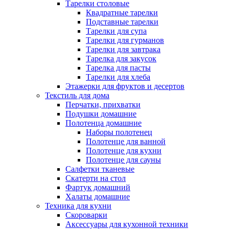
Тарелки столовые
Квадратные тарелки
Подставные тарелки
Тарелки для супа
Тарелки для гурманов
Тарелки для завтрака
Тарелка для закусок
Тарелка для пасты
Тарелки для хлеба
Этажерки для фруктов и десертов
Текстиль для дома
Перчатки, прихватки
Подушки домашние
Полотенца домашние
Наборы полотенец
Полотенце для ванной
Полотенце для кухни
Полотенце для сауны
Салфетки тканевые
Скатерти на стол
Фартук домашний
Халаты домашние
Техника для кухни
Скороварки
Аксессуары для кухонной техники