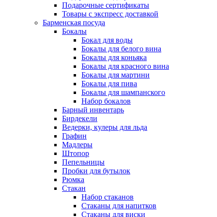
Подарочные сертификаты
Товары с экспресс доставкой
Барменская посуда
Бокалы
Бокал для воды
Бокалы для белого вина
Бокалы для коньяка
Бокалы для красного вина
Бокалы для мартини
Бокалы для пива
Бокалы для шампанского
Набор бокалов
Барный инвентарь
Бирдекели
Ведерки, кулеры для льда
Графин
Мадлеры
Штопор
Пепельницы
Пробки для бутылок
Рюмка
Стакан
Набор стаканов
Стаканы для напитков
Стаканы для виски