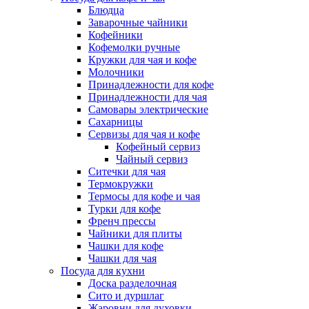
Блюдца
Заварочные чайники
Кофейники
Кофемолки ручные
Кружки для чая и кофе
Молочники
Принадлежности для кофе
Принадлежности для чая
Самовары электрические
Сахарницы
Сервизы для чая и кофе
Кофейный сервиз
Чайный сервиз
Ситечки для чая
Термокружки
Термосы для кофе и чая
Турки для кофе
Френч прессы
Чайники для плиты
Чашки для кофе
Чашки для чая
Посуда для кухни
Доска разделочная
Сито и дуршлаг
Жаровни для духовки