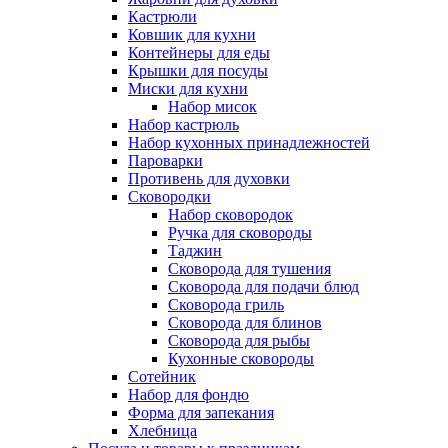
Кастрюли
Ковшик для кухни
Контейнеры для еды
Крышки для посуды
Миски для кухни
Набор мисок
Набор кастрюль
Набор кухонных принадлежностей
Пароварки
Противень для духовки
Сковородки
Набор сковородок
Ручка для сковороды
Таджин
Сковорода для тушения
Сковорода для подачи блюд
Сковорода гриль
Сковорода для блинов
Сковорода для рыбы
Кухонные сковороды
Сотейник
Набор для фондю
Форма для запекания
Хлебница