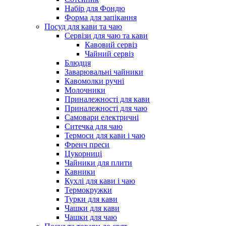
Набір для Фондю
Форма для запікання
Посуд для кави та чаю
Сервізи для чаю та кави
Кавовий сервіз
Чайний сервіз
Блюдця
Заварювальні чайники
Кавомолки ручні
Молочники
Приналежності для кави
Приналежності для чаю
Самовари електричні
Ситечка для чаю
Термоси для кави і чаю
Френч преси
Цукорниці
Чайники для плити
Кавники
Кухлі для кави і чаю
Термокружки
Турки для кави
Чашки для кави
Чашки для чаю