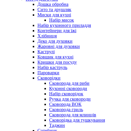
Дошка обробна
Сито та друшляк
Миски для кухні
Набір мисок
Набір кухонного приладдя
Контейнери для їжі
Хлібниця
Деко для духовки
Жаровні для духовки
Каструлі
Ковшик для кухні
Кришки для посуду
Набір каструль
Пароварки
Сковорідки
Сковорода для риби
Кухонні сковороди
Набір сковорідок
Ручка для сковороди
Сковорода ВОК
Сковорода гриль
Сковорода для млинців
Сковорідка для тушкування
Таджин
Сотейник