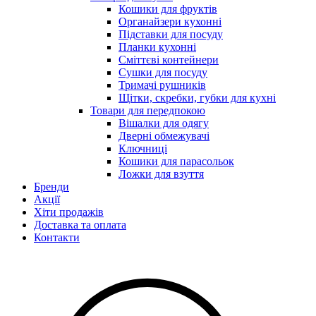
Кошики для фруктів
Органайзери кухонні
Підставки для посуду
Планки кухонні
Сміттєві контейнери
Сушки для посуду
Тримачі рушників
Щітки, скребки, губки для кухні
Товари для передпокою
Вішалки для одягу
Дверні обмежувачі
Ключниці
Кошики для парасольок
Ложки для взуття
Бренди
Акції
Хіти продажів
Доставка та оплата
Контакти