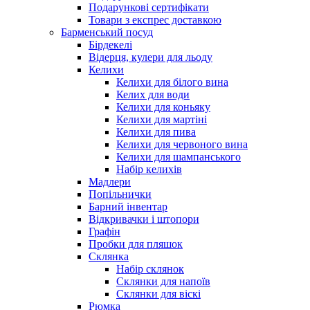
Подарункові сертифікати
Товари з експрес доставкою
Барменський посуд
Бірдекелі
Відерця, кулери для льоду
Келихи
Келихи для білого вина
Келих для води
Келихи для коньяку
Келихи для мартіні
Келихи для пива
Келихи для червоного вина
Келихи для шампанського
Набір келихів
Мадлери
Попільнички
Барний інвентар
Відкривачки і штопори
Графін
Пробки для пляшок
Склянка
Набір склянок
Склянки для напоїв
Склянки для віскі
Рюмка