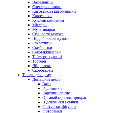
Вафельниці
Єлектрочайники
Кавоварки і кавомашини
Кавомолки
Кухонні комбайни
Міксери
Мультиварки
Спінювачі молока
Подрібнювачі кухонні
Раклетніци
Скиборізки
Соковижималки
Таймери кухонні
Тостери
Яйцеварки
Скороварки
Товари для дому
Домашній декор
Вази
Годинники
Картини, панно
Органайзери для прикрас
Підсвічники і свічки
Статуетки, фігурки
Фоторамки