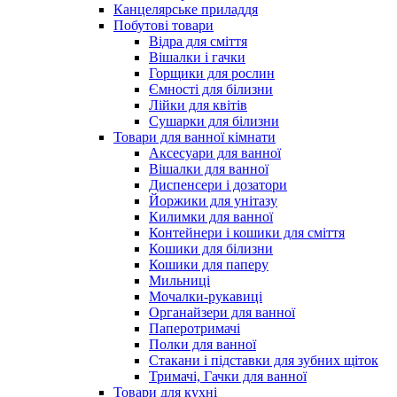
Канцелярське приладдя
Побутові товари
Відра для сміття
Вішалки і гачки
Горщики для рослин
Ємності для білизни
Лійки для квітів
Сушарки для білизни
Товари для ванної кімнати
Аксесуари для ванної
Вішалки для ванної
Диспенсери і дозатори
Йоржики для унітазу
Килимки для ванної
Контейнери і кошики для сміття
Кошики для білизни
Кошики для паперу
Мильниці
Мочалки-рукавиці
Органайзери для ванної
Паперотримачі
Полки для ванної
Стакани і підставки для зубних щіток
Тримачі, Гачки для ванної
Товари для кухні