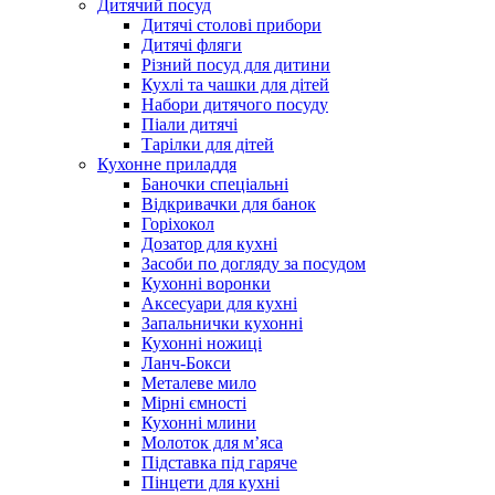
Дитячий посуд
Дитячі столові прибори
Дитячі фляги
Різний посуд для дитини
Кухлі та чашки для дітей
Набори дитячого посуду
Піали дитячі
Тарілки для дітей
Кухонне приладдя
Баночки спеціальні
Відкривачки для банок
Горіхокол
Дозатор для кухні
Засоби по догляду за посудом
Кухонні воронки
Аксесуари для кухні
Запальнички кухонні
Кухонні ножиці
Ланч-Бокси
Металеве мило
Мірні ємності
Кухонні млини
Молоток для м’яса
Підставка під гаряче
Пінцети для кухні