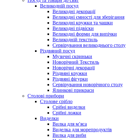
Посуд та товари до свят
Великодній посуд
Великодні декорації
Великодні ємності для зберігання
Великодні кружки та чашки
Великодні підвіски
Великодні форми для випічки
Великодній текстиль
Сервірування великоднього столу
Різдвяний посуд
Музичні скриньки
Новорічний Текстиль
Новорічні декорації
Різдвяні кружки
Різдвяні фігурки
Сервірування новорічного столу
Ялинкові прикраси
Столові прибори
Столове срібло
Срібні виделки
Срібні ложки
Виделки
Вилка для м’яса
Виделка для морепродуктів
Вилка для риби