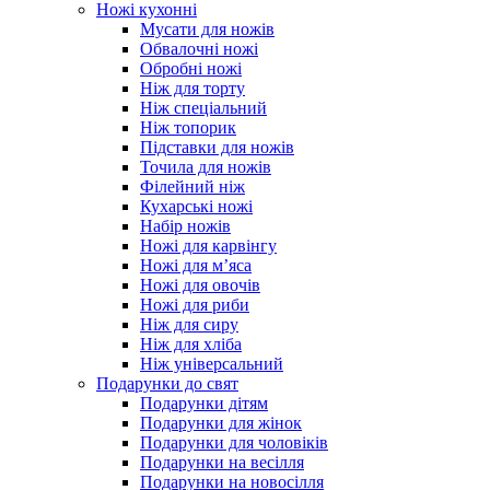
Ножі кухонні
Мусати для ножів
Обвалочні ножі
Обробні ножі
Ніж для торту
Ніж спеціальний
Ніж топорик
Підставки для ножів
Точила для ножів
Філейний ніж
Кухарські ножі
Набір ножів
Ножі для карвінгу
Ножі для м’яса
Ножі для овочів
Ножі для риби
Ніж для сиру
Ніж для хліба
Ніж універсальний
Подарунки до свят
Подарунки дітям
Подарунки для жінок
Подарунки для чоловіків
Подарунки на весілля
Подарунки на новосілля