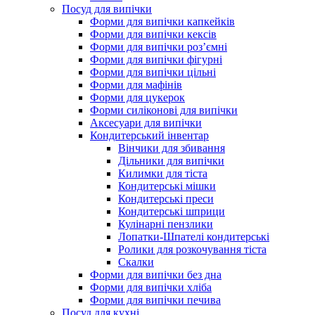
Посуд для випічки
Форми для випічки капкейків
Форми для випічки кексів
Форми для випічки роз’ємні
Форми для випічки фігурні
Форми для випічки цільні
Форми для мафінів
Форми для цукерок
Форми силіконові для випічки
Аксесуари для випічки
Кондитерський інвентар
Вінчики для збивання
Дільники для випічки
Килимки для тіста
Кондитерські мішки
Кондитерські преси
Кондитерські шприци
Кулінарні пензлики
Лопатки-Шпателі кондитерські
Ролики для розкочування тіста
Скалки
Форми для випічки без дна
Форми для випічки хліба
Форми для випічки печива
Посуд для кухні