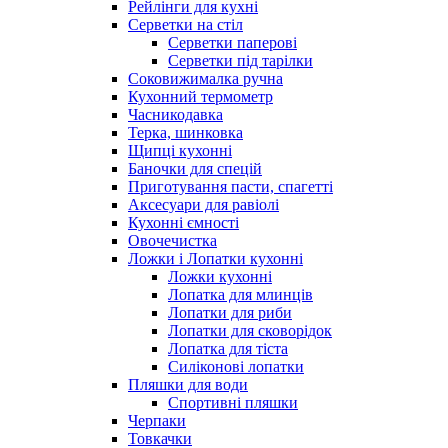
Рейлінги для кухні
Серветки на стіл
Серветки паперові
Серветки під тарілки
Соковижималка ручна
Кухонний термометр
Часникодавка
Терка, шинковка
Щипці кухонні
Баночки для спецій
Приготування пасти, спагетті
Аксесуари для равіолі
Кухонні ємності
Овочечистка
Ложки і Лопатки кухонні
Ложки кухонні
Лопатка для млинців
Лопатки для риби
Лопатки для сковорідок
Лопатка для тіста
Силіконові лопатки
Пляшки для води
Спортивні пляшки
Черпаки
Товкачки