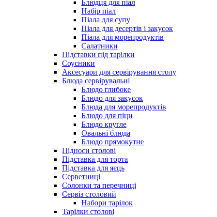
Блюдця для піал
Набір піал
Піала для супу
Піала для десертів і закусок
Піала для морепродуктів
Салатники
Підставки під тарілки
Соусники
Аксесуари для сервірування столу
Блюда сервірувальні
Блюдо глибоке
Блюдо для закусок
Блюда для морепродуктів
Блюдо для піци
Блюдо кругле
Овальні блюда
Блюдо прямокутне
Підноси столові
Підставка для торта
Підставка для яєць
Серветниці
Солонки та перечниці
Сервіз столовий
Набори тарілок
Тарілки столові