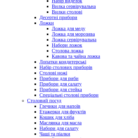
Набір виделок
Вилка сервірувальна
Вилки столові
Десертні прибори
Ложки
Ложка для меду
Ложка для морозива
Ложка сервірувальна
Набори ложок
Столова ложка
Кавова та чайна ложка
Лопатки кондитерські
Набір столових приборів
Столові ножі
Прибори для риби
Прибори для салату
Прибори для стейка
Спеціальні столові прибори
Столовий посуд
Глечики для напоїв
Етажерки для фруктів
Кошик для хліба
Маслянка для масла
Набори для салату
Чаші та піалки