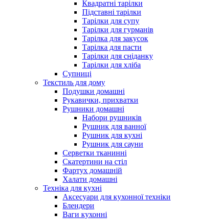
Квадратні тарілки
Підставні тарілки
Тарілки для супу
Тарілки для гурманів
Тарілка для закусок
Тарілка для пасти
Тарілки для сніданку
Тарілки для хліба
Супниці
Текстиль для дому
Подушки домашні
Рукавички, прихватки
Рушники домашні
Набори рушників
Рушник для ванної
Рушник для кухні
Рушник для сауни
Серветки тканинні
Скатертини на стіл
Фартух домашній
Халати домашні
Техніка для кухні
Аксесуари для кухонної техніки
Блендери
Ваги кухонні