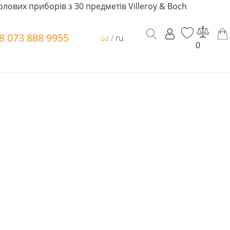
олових приборів з 30 предметів Villeroy & Boch
8 073 888 9955
ua
/
ru
0