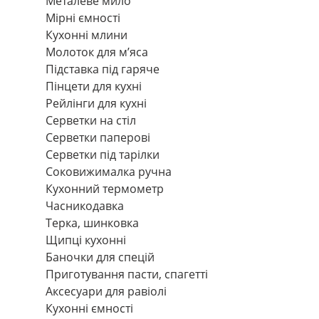
Металеве мило
Мірні ємності
Кухонні млини
Молоток для м’яса
Підставка під гаряче
Пінцети для кухні
Рейлінги для кухні
Серветки на стіл
Серветки паперові
Серветки під тарілки
Соковижималка ручна
Кухонний термометр
Часникодавка
Терка, шинковка
Щипці кухонні
Баночки для спецій
Приготування пасти, спагетті
Аксесуари для равіолі
Кухонні ємності