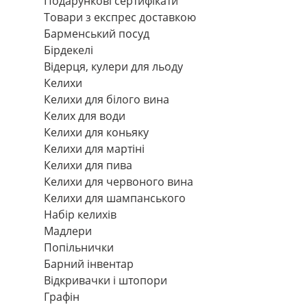
Подарункові сертифікати
Товари з експрес доставкою
Барменський посуд
Бірдекелі
Відерця, кулери для льоду
Келихи
Келихи для білого вина
Келих для води
Келихи для коньяку
Келихи для мартіні
Келихи для пива
Келихи для червоного вина
Келихи для шампанського
Набір келихів
Мадлери
Попільнички
Барний інвентар
Відкривачки і штопори
Графін