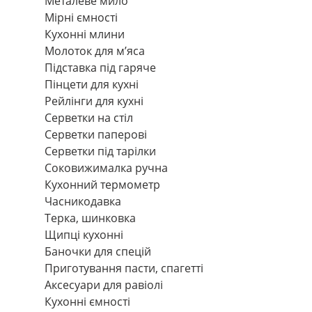
Металеве мило
Мірні ємності
Кухонні млини
Молоток для м’яса
Підставка під гаряче
Пінцети для кухні
Рейлінги для кухні
Серветки на стіл
Серветки паперові
Серветки під тарілки
Соковижималка ручна
Кухонний термометр
Часникодавка
Терка, шинковка
Щипці кухонні
Баночки для спецій
Приготування пасти, спагетті
Аксесуари для равіолі
Кухонні ємності