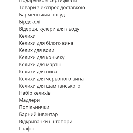
Подарункові сертифікати
Товари з експрес доставкою
Барменський посуд
Бірдекелі
Відерця, кулери для льоду
Келихи
Келихи для білого вина
Келих для води
Келихи для коньяку
Келихи для мартіні
Келихи для пива
Келихи для червоного вина
Келихи для шампанського
Набір келихів
Мадлери
Попільнички
Барний інвентар
Відкривачки і штопори
Графін