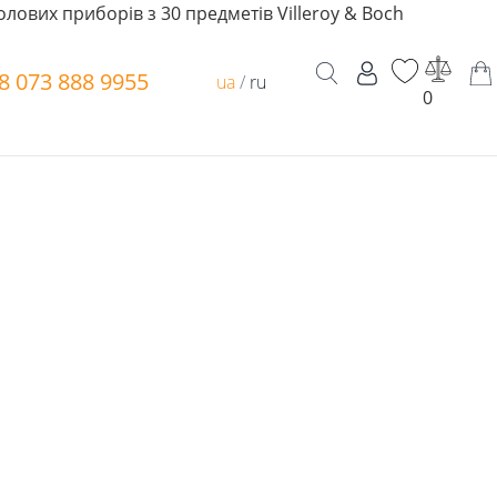
олових приборів з 30 предметів Villeroy & Boch
8 073 888 9955
ua
/
ru
0