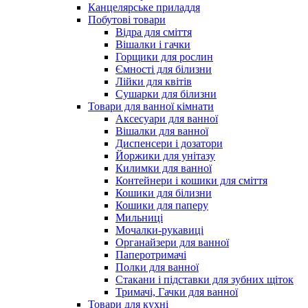
Канцелярське приладдя
Побутові товари
Відра для сміття
Вішалки і гачки
Горщики для рослин
Ємності для білизни
Лійки для квітів
Сушарки для білизни
Товари для ванної кімнати
Аксесуари для ванної
Вішалки для ванної
Диспенсери і дозатори
Йоржики для унітазу
Килимки для ванної
Контейнери і кошики для сміття
Кошики для білизни
Кошики для паперу
Мильниці
Мочалки-рукавиці
Органайзери для ванної
Паперотримачі
Полки для ванної
Стакани і підставки для зубних щіток
Тримачі, Гачки для ванної
Товари для кухні