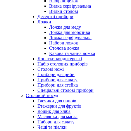
Набір виделок
Вилка сервірувальна
Вилки столові
Десертні прибори
Ложки
Ложка для меду
Ложка для морозива
Ложка сервірувальна
Набори ложок
Столова ложка
Кавова та чайна ложка
Лопатки кондитерські
Набір столових приборів
Столові ножі
Прибори для риби
Прибори для салату
Прибори для стейка
Спеціальні столові прибори
Столовий посуд
Глечики для напоїв
Етажерки для фруктів
Кошик для хліба
Маслянка для масла
Набори для салату
Чаші та піалки