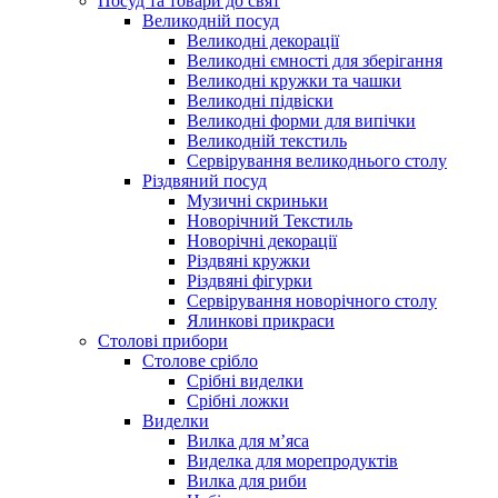
Посуд та товари до свят
Великодній посуд
Великодні декорації
Великодні ємності для зберігання
Великодні кружки та чашки
Великодні підвіски
Великодні форми для випічки
Великодній текстиль
Сервірування великоднього столу
Різдвяний посуд
Музичні скриньки
Новорічний Текстиль
Новорічні декорації
Різдвяні кружки
Різдвяні фігурки
Сервірування новорічного столу
Ялинкові прикраси
Столові прибори
Столове срібло
Срібні виделки
Срібні ложки
Виделки
Вилка для м’яса
Виделка для морепродуктів
Вилка для риби