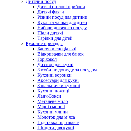
Дитячий посуд
Дитячі столові прибори
Дитячі фляги
Різний посуд для дитини
Кухлі та чашки для дітей
Набори дитячого посуду
Піали дитячі
Тарілки для дітей
Кухонне приладдя
Баночки спеціальні
Відкривачки для банок
Горіхокол
Дозатор для кухні
Засоби по догляду за посудом
Кухонні воронки
Аксесуари для кухні
Запальнички кухонні
Кухонні ножиці
Ланч-Бокси
Металеве мило
Мірні ємності
Кухонні млини
Молоток для м’яса
Підставка під гаряче
Пінцети для кухні