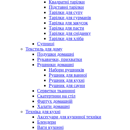
Квадратні тарілки
Підставні тарілки
Тарілки для супу
Тарілки для гурманів
Тарілка для закусок
Тарілка для пасти
Тарілки для сніданку
Тарілки для хліба
Супниці
Текстиль для дому
Подушки домашні
Рукавички, прихватки
Рушники домашні
Набори рушників
Рушник для ванної
Рушник для кухні
Рушник для сауни
Серветки тканинні
Скатертини на стіл
Фартух домашній
Халати домашні
Техніка для кухні
Аксесуари для кухонної техніки
Блендери
Ваги кухонні