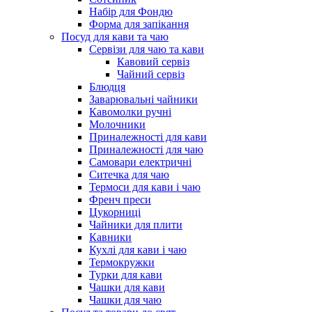
Набір для Фондю
Форма для запікання
Посуд для кави та чаю
Сервізи для чаю та кави
Кавовий сервіз
Чайний сервіз
Блюдця
Заварювальні чайники
Кавомолки ручні
Молочники
Приналежності для кави
Приналежності для чаю
Самовари електричні
Ситечка для чаю
Термоси для кави і чаю
Френч преси
Цукорниці
Чайники для плити
Кавники
Кухлі для кави і чаю
Термокружки
Турки для кави
Чашки для кави
Чашки для чаю