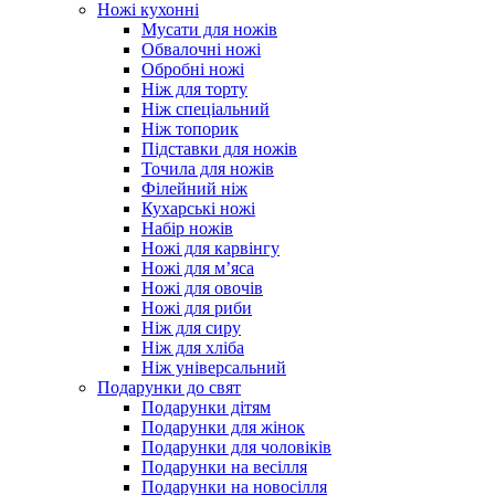
Ножі кухонні
Мусати для ножів
Обвалочні ножі
Обробні ножі
Ніж для торту
Ніж спеціальний
Ніж топорик
Підставки для ножів
Точила для ножів
Філейний ніж
Кухарські ножі
Набір ножів
Ножі для карвінгу
Ножі для м’яса
Ножі для овочів
Ножі для риби
Ніж для сиру
Ніж для хліба
Ніж універсальний
Подарунки до свят
Подарунки дітям
Подарунки для жінок
Подарунки для чоловіків
Подарунки на весілля
Подарунки на новосілля