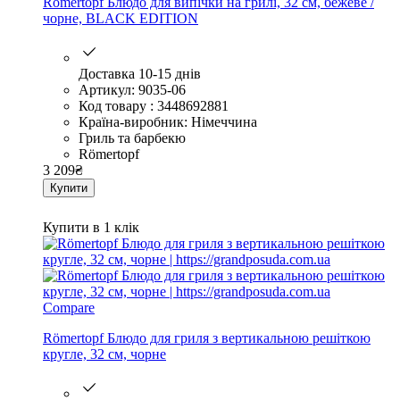
Römertopf Блюдо для випічки на грилі, 32 см, бежеве /
чорне, BLACK EDITION
Доставка 10-15 днів
Артикул: 9035-06
Код товару : 3448692881
Країна-виробник: Німеччина
Гриль та барбекю
Römertopf
3 209
₴
Купити
Купити в 1 клік
Compare
Römertopf Блюдо для гриля з вертикальною решіткою
кругле, 32 см, чорне