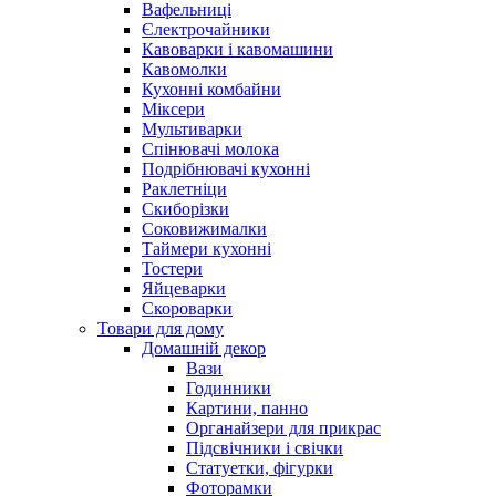
Вафельниці
Єлектрочайники
Кавоварки і кавомашини
Кавомолки
Кухонні комбайни
Міксери
Мультиварки
Спінювачі молока
Подрібнювачі кухонні
Раклетніци
Скиборізки
Соковижималки
Таймери кухонні
Тостери
Яйцеварки
Скороварки
Товари для дому
Домашній декор
Вази
Годинники
Картини, панно
Органайзери для прикрас
Підсвічники і свічки
Статуетки, фігурки
Фоторамки