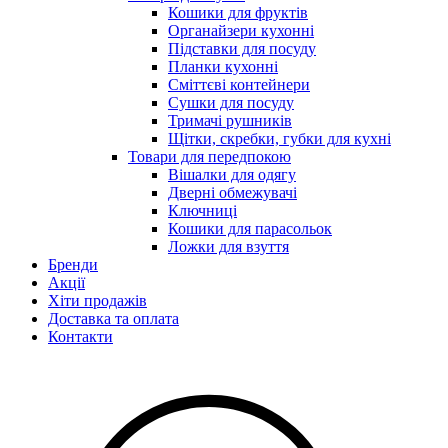
Кошики для фруктів
Органайзери кухонні
Підставки для посуду
Планки кухонні
Сміттєві контейнери
Сушки для посуду
Тримачі рушників
Щітки, скребки, губки для кухні
Товари для передпокою
Вішалки для одягу
Дверні обмежувачі
Ключниці
Кошики для парасольок
Ложки для взуття
Бренди
Акції
Хіти продажів
Доставка та оплата
Контакти