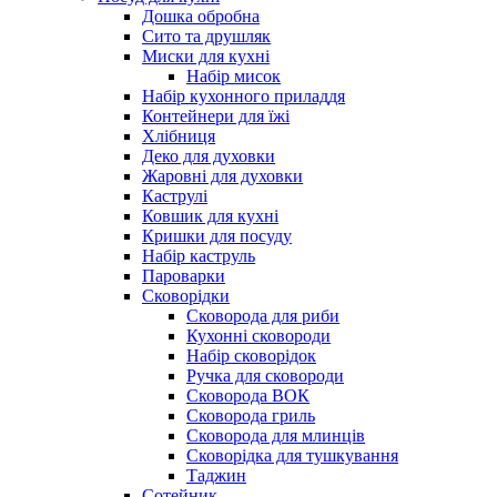
Дошка обробна
Сито та друшляк
Миски для кухні
Набір мисок
Набір кухонного приладдя
Контейнери для їжі
Хлібниця
Деко для духовки
Жаровні для духовки
Каструлі
Ковшик для кухні
Кришки для посуду
Набір каструль
Пароварки
Сковорідки
Сковорода для риби
Кухонні сковороди
Набір сковорідок
Ручка для сковороди
Сковорода ВОК
Сковорода гриль
Сковорода для млинців
Сковорідка для тушкування
Таджин
Сотейник