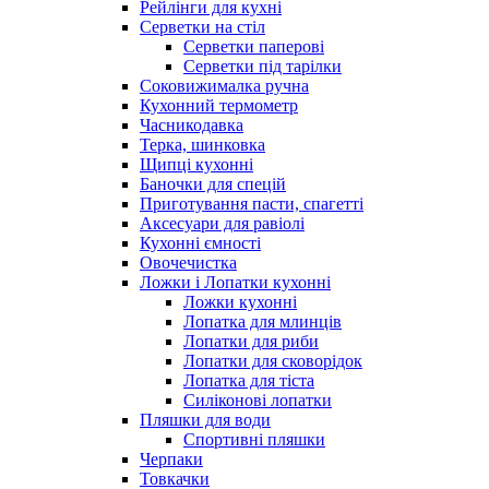
Рейлінги для кухні
Серветки на стіл
Серветки паперові
Серветки під тарілки
Соковижималка ручна
Кухонний термометр
Часникодавка
Терка, шинковка
Щипці кухонні
Баночки для спецій
Приготування пасти, спагетті
Аксесуари для равіолі
Кухонні ємності
Овочечистка
Ложки і Лопатки кухонні
Ложки кухонні
Лопатка для млинців
Лопатки для риби
Лопатки для сковорідок
Лопатка для тіста
Силіконові лопатки
Пляшки для води
Спортивні пляшки
Черпаки
Товкачки