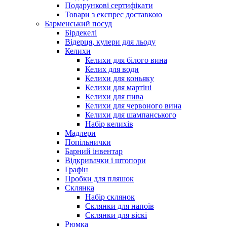
Подарункові сертифікати
Товари з експрес доставкою
Барменський посуд
Бірдекелі
Відерця, кулери для льоду
Келихи
Келихи для білого вина
Келих для води
Келихи для коньяку
Келихи для мартіні
Келихи для пива
Келихи для червоного вина
Келихи для шампанського
Набір келихів
Мадлери
Попільнички
Барний інвентар
Відкривачки і штопори
Графін
Пробки для пляшок
Склянка
Набір склянок
Склянки для напоїв
Склянки для віскі
Рюмка