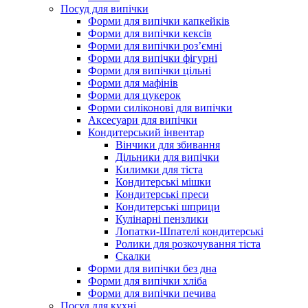
Посуд для випічки
Форми для випічки капкейків
Форми для випічки кексів
Форми для випічки роз’ємні
Форми для випічки фігурні
Форми для випічки цільні
Форми для мафінів
Форми для цукерок
Форми силіконові для випічки
Аксесуари для випічки
Кондитерський інвентар
Вінчики для збивання
Дільники для випічки
Килимки для тіста
Кондитерські мішки
Кондитерські преси
Кондитерські шприци
Кулінарні пензлики
Лопатки-Шпателі кондитерські
Ролики для розкочування тіста
Скалки
Форми для випічки без дна
Форми для випічки хліба
Форми для випічки печива
Посуд для кухні