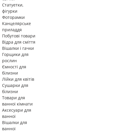
Статуетки,
фігурки
Фоторамки
Канцелярське
приладдя
Побутові товари
Відра для сміття
Вішалки і гачки
Горщики для
рослин
Ємності для
білизни
Лійки для квітів
Сушарки для
білизни
Товари для
ванної кімнати
Аксесуари для
ванної
Вішалки для
ванної