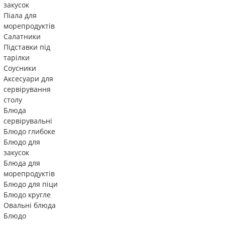
закусок
Піала для
морепродуктів
Салатники
Підставки під
тарілки
Соусники
Аксесуари для
сервірування
столу
Блюда
сервірувальні
Блюдо глибоке
Блюдо для
закусок
Блюда для
морепродуктів
Блюдо для піци
Блюдо кругле
Овальні блюда
Блюдо