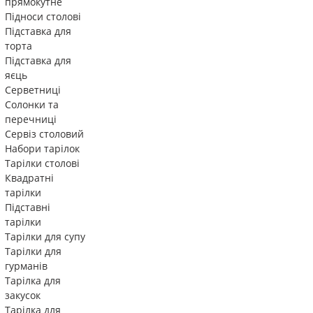
прямокутне
Підноси столові
Підставка для
торта
Підставка для
яєць
Серветниці
Солонки та
перечниці
Сервіз столовий
Набори тарілок
Тарілки столові
Квадратні
тарілки
Підставні
тарілки
Тарілки для супу
Тарілки для
гурманів
Тарілка для
закусок
Тарілка для