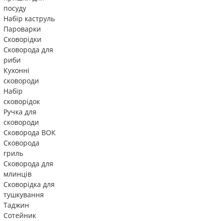
посуду
Набір каструль
Пароварки
Сковорідки
Сковорода для
риби
Кухонні
сковороди
Набір
сковорідок
Ручка для
сковороди
Сковорода ВОК
Сковорода
гриль
Сковорода для
млинців
Сковорідка для
тушкування
Таджин
Сотейник