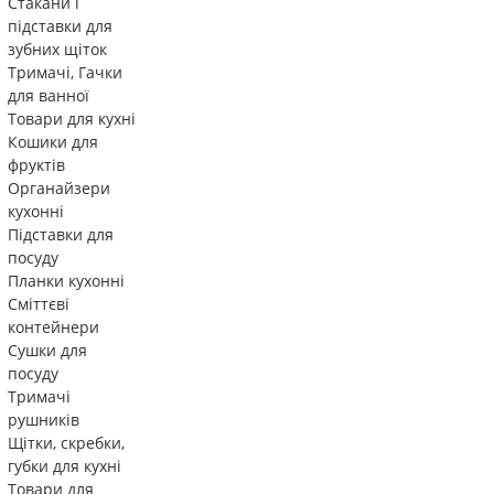
Стакани і
підставки для
зубних щіток
Тримачі, Гачки
для ванної
Товари для кухні
Кошики для
фруктів
Органайзери
кухонні
Підставки для
посуду
Планки кухонні
Сміттєві
контейнери
Сушки для
посуду
Тримачі
рушників
Щітки, скребки,
губки для кухні
Товари для