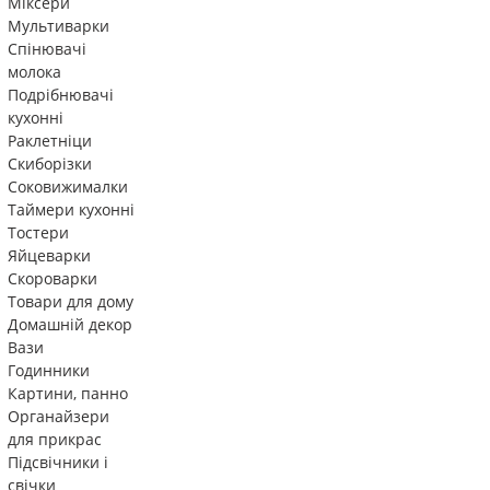
Міксери
Мультиварки
Спінювачі
молока
Подрібнювачі
кухонні
Раклетніци
Скиборізки
Соковижималки
Таймери кухонні
Тостери
Яйцеварки
Скороварки
Товари для дому
Домашній декор
Вази
Годинники
Картини, панно
Органайзери
для прикрас
Підсвічники і
свічки