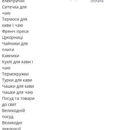
електричні
оплата
Ситечка для
чаю
Термоси для
кави і чаю
Френч преси
Цукорниці
Чайники для
плити
Кавники
Кухлі для кави і
чаю
Термокружки
Турки для кави
Чашки для кави
Чашки для чаю
Посуд та товари
до свят
Великодній
посуд
Великодні
декорації