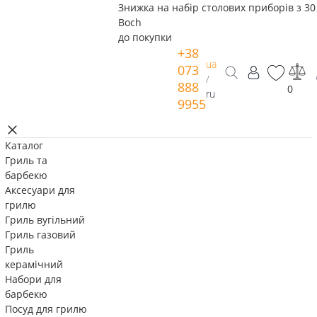
Знижка на набір столових приборів з 30 
Boch
до покупки
+38
ua
073
/
888
0
ru
9955
Каталог
Гриль та
барбекю
Аксесуари для
грилю
Гриль вугільний
Гриль газовий
Гриль
керамічний
Набори для
барбекю
Посуд для грилю