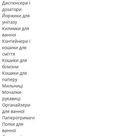
Диспенсери і
дозатори
Йоржики для
унітазу
Килимки для
ванної
Контейнери і
кошики для
сміття
Кошики для
білизни
Кошики для
паперу
Мильниці
Мочалки-
рукавиці
Органайзери
для ванної
Паперотримачі
Полки для
ванної