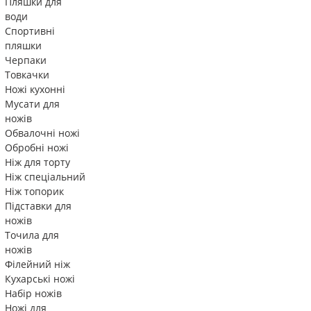
Пляшки для
води
Спортивні
пляшки
Черпаки
Товкачки
Ножі кухонні
Мусати для
ножів
Обвалочні ножі
Обробні ножі
Ніж для торту
Ніж спеціальний
Ніж топорик
Підставки для
ножів
Точила для
ножів
Філейний ніж
Кухарські ножі
Набір ножів
Ножі для