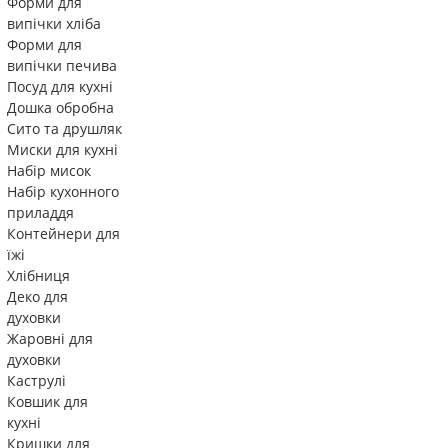
Форми для
випічки хліба
Форми для
випічки печива
Посуд для кухні
Дошка обробна
Сито та друшляк
Миски для кухні
Набір мисок
Набір кухонного
приладдя
Контейнери для
їжі
Хлібниця
Деко для
духовки
Жаровні для
духовки
Каструлі
Ковшик для
кухні
Кришки для