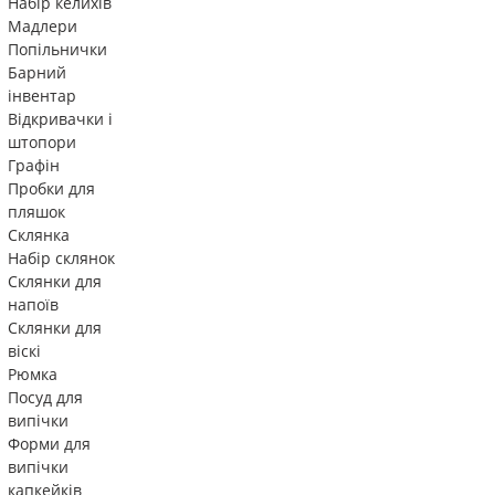
Набір келихів
Мадлери
Попільнички
Барний
інвентар
Відкривачки і
штопори
Графін
Пробки для
пляшок
Склянка
Набір склянок
Склянки для
напоїв
Склянки для
віскі
Рюмка
Посуд для
випічки
Форми для
випічки
капкейків