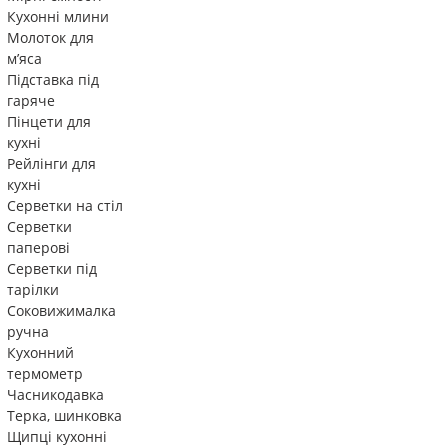
Кухонні млини
Молоток для
м’яса
Підставка під
гаряче
Пінцети для
кухні
Рейлінги для
кухні
Серветки на стіл
Серветки
паперові
Серветки під
тарілки
Соковижималка
ручна
Кухонний
термометр
Часникодавка
Терка, шинковка
Щипці кухонні