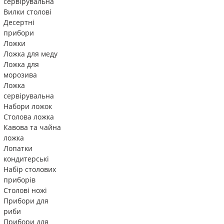
сервірувальна
Вилки столові
Десертні
прибори
Ложки
Ложка для меду
Ложка для
морозива
Ложка
сервірувальна
Набори ложок
Столова ложка
Кавова та чайна
ложка
Лопатки
кондитерські
Набір столових
приборів
Столові ножі
Прибори для
риби
Прибори для