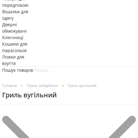
передпокою
Вішалки для
одягу
Дверні
обмежувачі
Ключниці
Кошики для
парасольок
Ложки для
взуття
Пошук товарів
Головна
Гриль та барбекю
Гриль вугільний
Гриль вугільний
Товарів, відповідних вашому запиту, не знайдено.