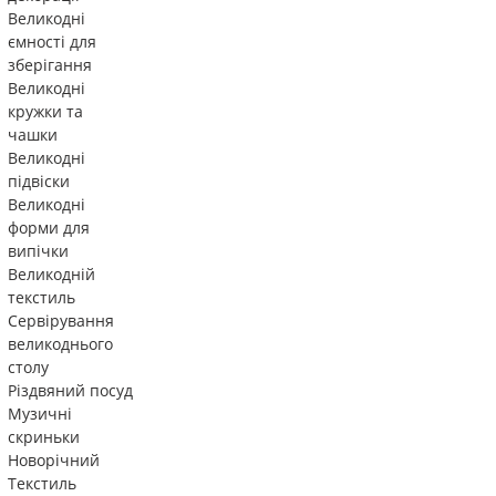
Великодні
ємності для
зберігання
Великодні
кружки та
чашки
Великодні
підвіски
Великодні
форми для
випічки
Великодній
текстиль
Сервірування
великоднього
столу
Різдвяний посуд
Музичні
скриньки
Новорічний
Текстиль