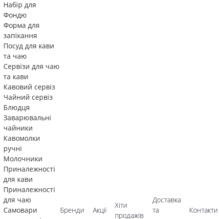
Набір для
Фондю
Форма для
запікання
Посуд для кави
та чаю
Сервізи для чаю
та кави
Кавовий сервіз
Чайний сервіз
Блюдця
Заварювальні
чайники
Кавомолки
ручні
Молочники
Приналежності
для кави
Приналежності
для чаю
Доставка
Хіти
Самовари
Бренди
Акції
та
Контакти
продажів