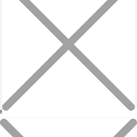
Каталог
Новини
Про нас
Доставка та оплата
Повернення товару
Політика конфіденційності
Мапа сайту
Обрати місто
Підписатися на акції та знижки
Підписатися
Сopyright 2026
Виберіть Ваше місто