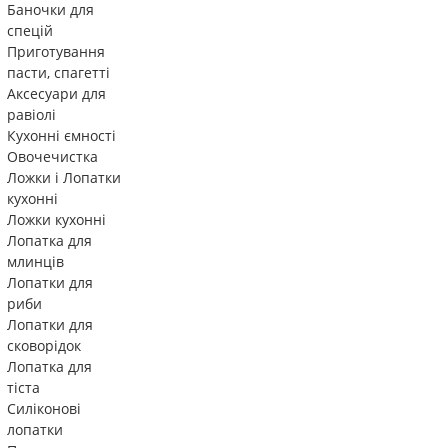
Баночки для
спецій
Приготування
пасти, спагетті
Аксесуари для
равіолі
Кухонні ємності
Овочечистка
Ложки і Лопатки
кухонні
Ложки кухонні
Лопатка для
млинців
Лопатки для
риби
Лопатки для
сковорідок
Лопатка для
тіста
Силіконові
лопатки