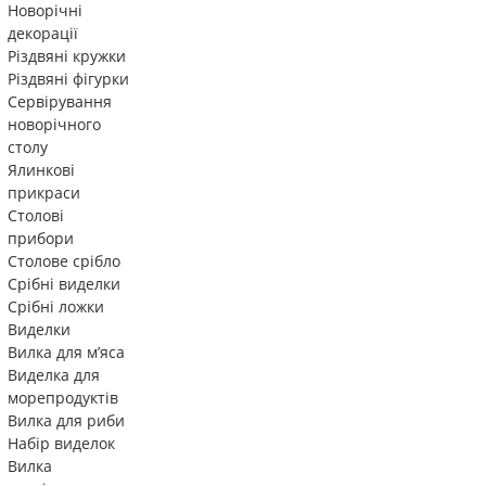
Новорічні
декорації
Різдвяні кружки
Різдвяні фігурки
Сервірування
новорічного
столу
Ялинкові
прикраси
Столові
прибори
Столове срібло
Срібні виделки
Срібні ложки
Виделки
Вилка для м’яса
Виделка для
морепродуктів
Вилка для риби
Набір виделок
Вилка