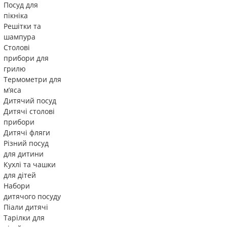
Посуд для
пікніка
Решітки та
шампура
Столові
прибори для
грилю
Термометри для
м’яса
Дитячий посуд
Дитячі столові
прибори
Дитячі фляги
Різний посуд
для дитини
Кухлі та чашки
для дітей
Набори
дитячого посуду
Піали дитячі
Тарілки для