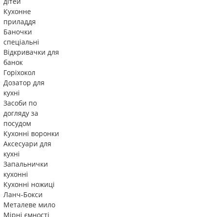
дітей
Кухонне
приладдя
Баночки
спеціальні
Відкривачки для
банок
Горіхокол
Дозатор для
кухні
Засоби по
догляду за
посудом
Кухонні воронки
Аксесуари для
кухні
Запальнички
кухонні
Кухонні ножиці
Ланч-Бокси
Металеве мило
Мірні ємності