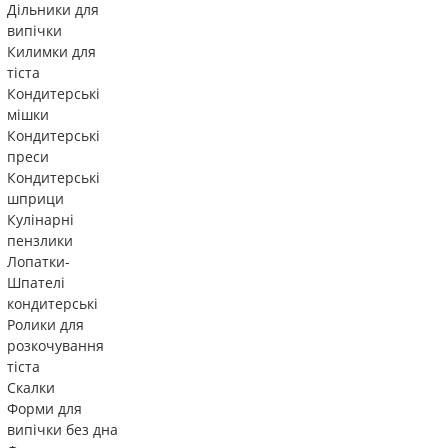
Дільники для
випічки
Килимки для
тіста
Кондитерські
мішки
Кондитерські
преси
Кондитерські
шприци
Кулінарні
пензлики
Лопатки-
Шпателі
кондитерські
Ролики для
розкочування
тіста
Скалки
Форми для
випічки без дна