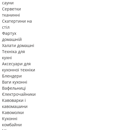
сауни
Серветки
тканинні
Скатертини на
стіл
Фартух
домашній
Халати домашні
Техніка для
кухні
Аксесуари для
кухонної техніки
Блендери
Ваги кухонні
Вафельниці
Єлектрочайники
Кавоварки і
кавомашини
Кавомолки
Кухонні
комбайни