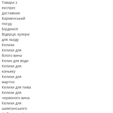
Товари з
експрес
доставкою
Барменський
посуд
Бірдекелі
Відерця, кулери
для льоду
Келихи
Келихи для
білого вина
Келих для води
Келихи для
коньяку
Келихи для
мартіні
Келихи для пива
Келихи для
червоного вина
Келихи для
шампанського