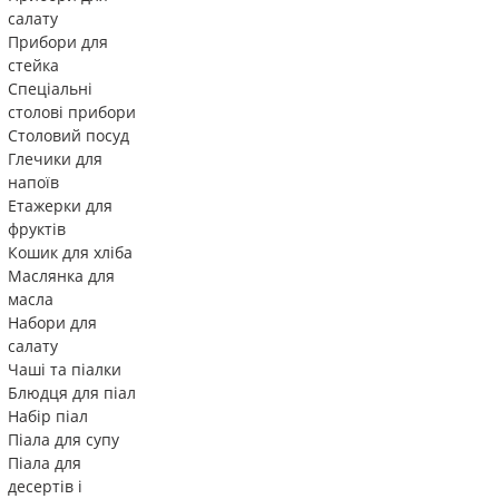
салату
Прибори для
стейка
Спеціальні
столові прибори
Столовий посуд
Глечики для
напоїв
Етажерки для
фруктів
Кошик для хліба
Маслянка для
масла
Набори для
салату
Чаші та піалки
Блюдця для піал
Набір піал
Піала для супу
Піала для
десертів і