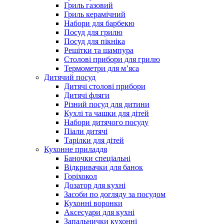
Гриль газовий
Гриль керамічний
Набори для барбекю
Посуд для грилю
Посуд для пікніка
Решітки та шампура
Столові прибори для грилю
Термометри для м’яса
Дитячий посуд
Дитячі столові прибори
Дитячі фляги
Різний посуд для дитини
Кухлі та чашки для дітей
Набори дитячого посуду
Піали дитячі
Тарілки для дітей
Кухонне приладдя
Баночки спеціальні
Відкривачки для банок
Горіхокол
Дозатор для кухні
Засоби по догляду за посудом
Кухонні воронки
Аксесуари для кухні
Запальнички кухонні