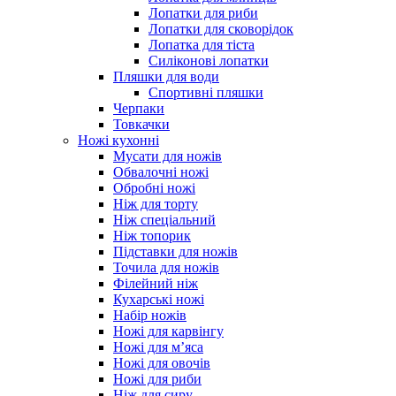
Лопатки для риби
Лопатки для сковорідок
Лопатка для тіста
Силіконові лопатки
Пляшки для води
Спортивні пляшки
Черпаки
Товкачки
Ножі кухонні
Мусати для ножів
Обвалочні ножі
Обробні ножі
Ніж для торту
Ніж спеціальний
Ніж топорик
Підставки для ножів
Точила для ножів
Філейний ніж
Кухарські ножі
Набір ножів
Ножі для карвінгу
Ножі для м’яса
Ножі для овочів
Ножі для риби
Ніж для сиру