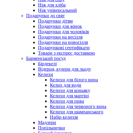
Ніж для хліба
Ніж універсальний
Подарунки до свят
Подарунки дітям
Подарунки для жінок
Подарунки для чоловіків
Подарунки на весілля
Подарунки на новосілля
Подарункові сертифікати
Товари з експрес доставкою
Барменський посуд
Бірдекелі
Відерця, кулери для льоду
Келихи
Келихи для білого вина
Келих для води
Келихи для коньяку
Келихи для мартіні
Келихи для пива
Келихи для червоного вина
Келихи для шампанського
Набір келихів
Мадлери
Попільнички