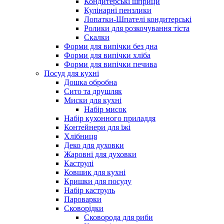
Кондитерські шприци
Кулінарні пензлики
Лопатки-Шпателі кондитерські
Ролики для розкочування тіста
Скалки
Форми для випічки без дна
Форми для випічки хліба
Форми для випічки печива
Посуд для кухні
Дошка обробна
Сито та друшляк
Миски для кухні
Набір мисок
Набір кухонного приладдя
Контейнери для їжі
Хлібниця
Деко для духовки
Жаровні для духовки
Каструлі
Ковшик для кухні
Кришки для посуду
Набір каструль
Пароварки
Сковорідки
Сковорода для риби