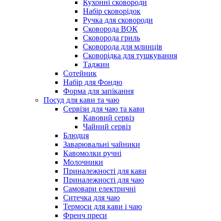
Кухонні сковороди
Набір сковорідок
Ручка для сковороди
Сковорода ВОК
Сковорода гриль
Сковорода для млинців
Сковорідка для тушкування
Таджин
Сотейник
Набір для Фондю
Форма для запікання
Посуд для кави та чаю
Сервізи для чаю та кави
Кавовий сервіз
Чайний сервіз
Блюдця
Заварювальні чайники
Кавомолки ручні
Молочники
Приналежності для кави
Приналежності для чаю
Самовари електричні
Ситечка для чаю
Термоси для кави і чаю
Френч преси