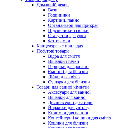
Домашній декор
Вази
Годинники
Картини, панно
Органайзери для прикрас
Підсвічники і свічки
Статуетки, фігурки
Фоторамки
Канцелярське приладдя
Побутові товари
Відра для сміття
Вішалки і гачки
Горщики для рослин
Ємності для білизни
Лійки для квітів
Сушарки для білизни
Товари для ванної кімнати
Аксесуари для ванної
Вішалки для ванної
Диспенсери і дозатори
Йоржики для унітазу
Килимки для ванної
Контейнери і кошики для сміття
Кошики для білизни