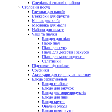
Спеціальні столові прибори
Столовий посуд
Глечики для напоїв
Етажерки для фруктів
Кошик для хліба
Маслянка для масла
Набори для салату
Чаші та піалки
Блюдця для піал
Набір піал
Піала для супу
Піала для десертів і закусок
Піала для морепродуктів
Салатники
Підставки під тарілки
Соусники
Аксесуари для сервірування столу
Блюда сервірувальні
Блюдо глибоке
Блюдо для закусок
Блюда для морепродуктів
Блюдо для піци
Блюдо кругле
Овальні блюда
Блюдо прямокутне