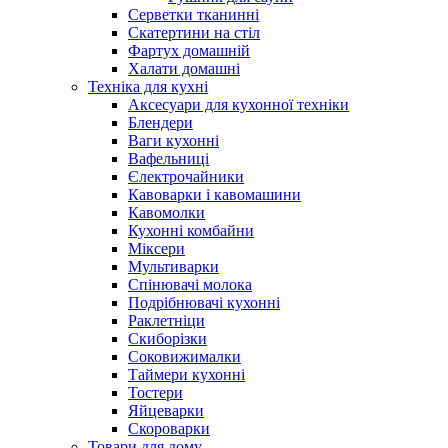
Серветки тканинні
Скатертини на стіл
Фартух домашній
Халати домашні
Техніка для кухні
Аксесуари для кухонної техніки
Блендери
Ваги кухонні
Вафельниці
Єлектрочайники
Кавоварки і кавомашини
Кавомолки
Кухонні комбайни
Міксери
Мультиварки
Спінювачі молока
Подрібнювачі кухонні
Раклетніци
Скиборізки
Соковижималки
Таймери кухонні
Тостери
Яйцеварки
Скороварки
Товари для дому