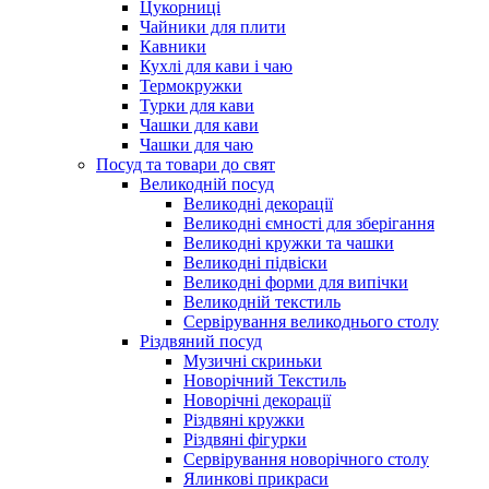
Цукорниці
Чайники для плити
Кавники
Кухлі для кави і чаю
Термокружки
Турки для кави
Чашки для кави
Чашки для чаю
Посуд та товари до свят
Великодній посуд
Великодні декорації
Великодні ємності для зберігання
Великодні кружки та чашки
Великодні підвіски
Великодні форми для випічки
Великодній текстиль
Сервірування великоднього столу
Різдвяний посуд
Музичні скриньки
Новорічний Текстиль
Новорічні декорації
Різдвяні кружки
Різдвяні фігурки
Сервірування новорічного столу
Ялинкові прикраси