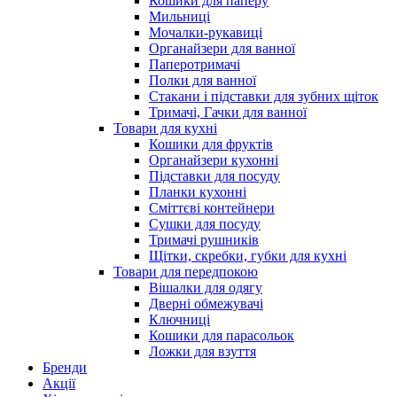
Кошики для паперу
Мильниці
Мочалки-рукавиці
Органайзери для ванної
Паперотримачі
Полки для ванної
Стакани і підставки для зубних щіток
Тримачі, Гачки для ванної
Товари для кухні
Кошики для фруктів
Органайзери кухонні
Підставки для посуду
Планки кухонні
Сміттєві контейнери
Сушки для посуду
Тримачі рушників
Щітки, скребки, губки для кухні
Товари для передпокою
Вішалки для одягу
Дверні обмежувачі
Ключниці
Кошики для парасольок
Ложки для взуття
Бренди
Акції