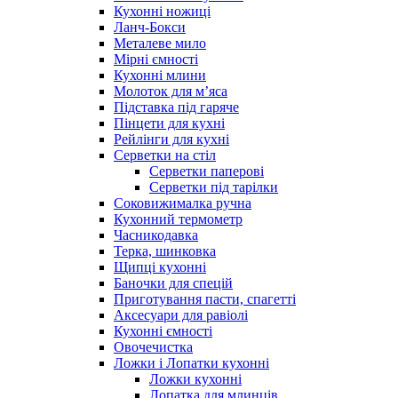
Кухонні ножиці
Ланч-Бокси
Металеве мило
Мірні ємності
Кухонні млини
Молоток для м’яса
Підставка під гаряче
Пінцети для кухні
Рейлінги для кухні
Серветки на стіл
Серветки паперові
Серветки під тарілки
Соковижималка ручна
Кухонний термометр
Часникодавка
Терка, шинковка
Щипці кухонні
Баночки для спецій
Приготування пасти, спагетті
Аксесуари для равіолі
Кухонні ємності
Овочечистка
Ложки і Лопатки кухонні
Ложки кухонні
Лопатка для млинців