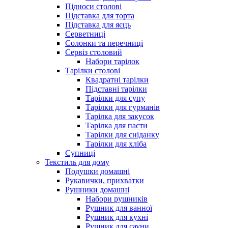
Підноси столові
Підставка для торта
Підставка для яєць
Серветниці
Солонки та перечниці
Сервіз столовий
Набори тарілок
Тарілки столові
Квадратні тарілки
Підставні тарілки
Тарілки для супу
Тарілки для гурманів
Тарілка для закусок
Тарілка для пасти
Тарілки для сніданку
Тарілки для хліба
Супниці
Текстиль для дому
Подушки домашні
Рукавички, прихватки
Рушники домашні
Набори рушників
Рушник для ванної
Рушник для кухні
Рушник для сауни