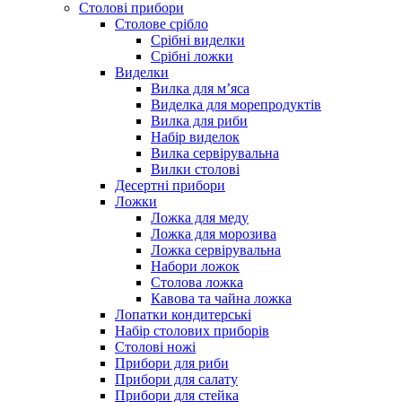
Столові прибори
Столове срібло
Срібні виделки
Срібні ложки
Виделки
Вилка для м’яса
Виделка для морепродуктів
Вилка для риби
Набір виделок
Вилка сервірувальна
Вилки столові
Десертні прибори
Ложки
Ложка для меду
Ложка для морозива
Ложка сервірувальна
Набори ложок
Столова ложка
Кавова та чайна ложка
Лопатки кондитерські
Набір столових приборів
Столові ножі
Прибори для риби
Прибори для салату
Прибори для стейка