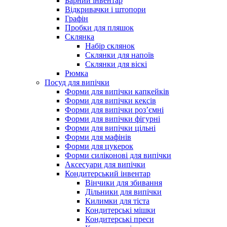
Барний інвентар
Відкривачки і штопори
Графін
Пробки для пляшок
Склянка
Набір склянок
Склянки для напоїв
Склянки для віскі
Рюмка
Посуд для випічки
Форми для випічки капкейків
Форми для випічки кексів
Форми для випічки роз’ємні
Форми для випічки фігурні
Форми для випічки цільні
Форми для мафінів
Форми для цукерок
Форми силіконові для випічки
Аксесуари для випічки
Кондитерський інвентар
Вінчики для збивання
Дільники для випічки
Килимки для тіста
Кондитерські мішки
Кондитерські преси