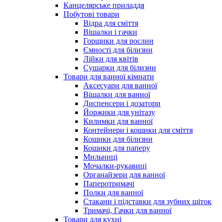
Канцелярське приладдя
Побутові товари
Відра для сміття
Вішалки і гачки
Горщики для рослин
Ємності для білизни
Лійки для квітів
Сушарки для білизни
Товари для ванної кімнати
Аксесуари для ванної
Вішалки для ванної
Диспенсери і дозатори
Йоржики для унітазу
Килимки для ванної
Контейнери і кошики для сміття
Кошики для білизни
Кошики для паперу
Мильниці
Мочалки-рукавиці
Органайзери для ванної
Паперотримачі
Полки для ванної
Стакани і підставки для зубних щіток
Тримачі, Гачки для ванної
Товари для кухні