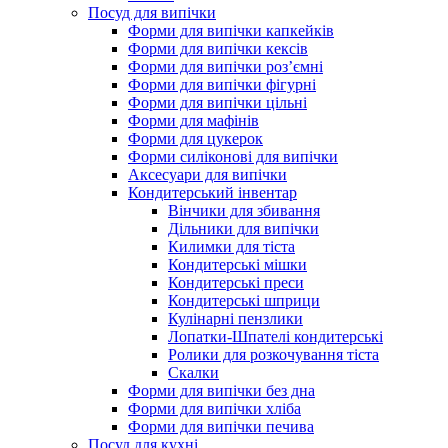
Посуд для випічки
Форми для випічки капкейків
Форми для випічки кексів
Форми для випічки роз’ємні
Форми для випічки фігурні
Форми для випічки цільні
Форми для мафінів
Форми для цукерок
Форми силіконові для випічки
Аксесуари для випічки
Кондитерський інвентар
Вінчики для збивання
Дільники для випічки
Килимки для тіста
Кондитерські мішки
Кондитерські преси
Кондитерські шприци
Кулінарні пензлики
Лопатки-Шпателі кондитерські
Ролики для розкочування тіста
Скалки
Форми для випічки без дна
Форми для випічки хліба
Форми для випічки печива
Посуд для кухні