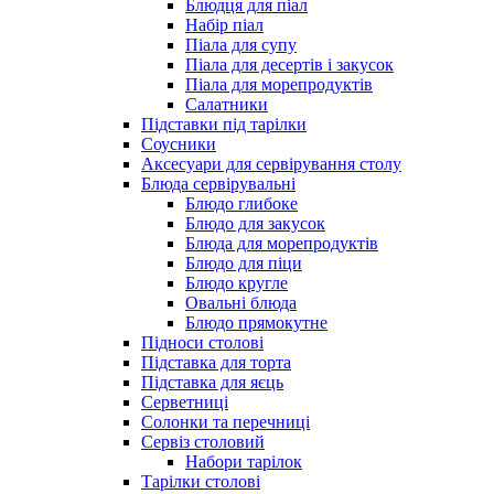
Блюдця для піал
Набір піал
Піала для супу
Піала для десертів і закусок
Піала для морепродуктів
Салатники
Підставки під тарілки
Соусники
Аксесуари для сервірування столу
Блюда сервірувальні
Блюдо глибоке
Блюдо для закусок
Блюда для морепродуктів
Блюдо для піци
Блюдо кругле
Овальні блюда
Блюдо прямокутне
Підноси столові
Підставка для торта
Підставка для яєць
Серветниці
Солонки та перечниці
Сервіз столовий
Набори тарілок
Тарілки столові