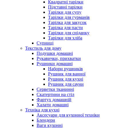
Квадратні тарілки
Підставні тарілки
Тарілки для супу
Тарілки для гурманів
Тарілка для закусок
Тарілка для пасти
Тарілки для сніданку
Тарілки для хліба
Супниці
Текстиль для дому
Подушки домашні
Рукавички, прихватки
Рушники домашні
Набори рушників
Рушник для ванної
Рушник для кухні
Рушник для сауни
Серветки тканинні
Скатертини на стіл
Фартух домашній
Халати домашні
Техніка для кухні
Аксесуари для кухонної техніки
Блендери
Ваги кухонні