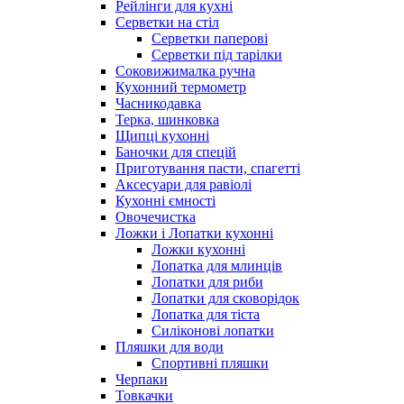
Рейлінги для кухні
Серветки на стіл
Серветки паперові
Серветки під тарілки
Соковижималка ручна
Кухонний термометр
Часникодавка
Терка, шинковка
Щипці кухонні
Баночки для спецій
Приготування пасти, спагетті
Аксесуари для равіолі
Кухонні ємності
Овочечистка
Ложки і Лопатки кухонні
Ложки кухонні
Лопатка для млинців
Лопатки для риби
Лопатки для сковорідок
Лопатка для тіста
Силіконові лопатки
Пляшки для води
Спортивні пляшки
Черпаки
Товкачки