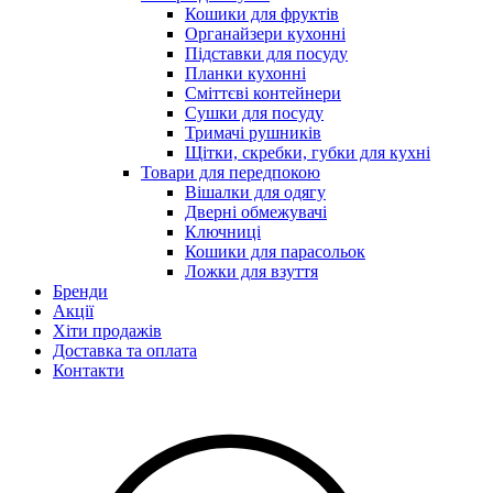
Кошики для фруктів
Органайзери кухонні
Підставки для посуду
Планки кухонні
Сміттєві контейнери
Сушки для посуду
Тримачі рушників
Щітки, скребки, губки для кухні
Товари для передпокою
Вішалки для одягу
Дверні обмежувачі
Ключниці
Кошики для парасольок
Ложки для взуття
Бренди
Акції
Хіти продажів
Доставка та оплата
Контакти