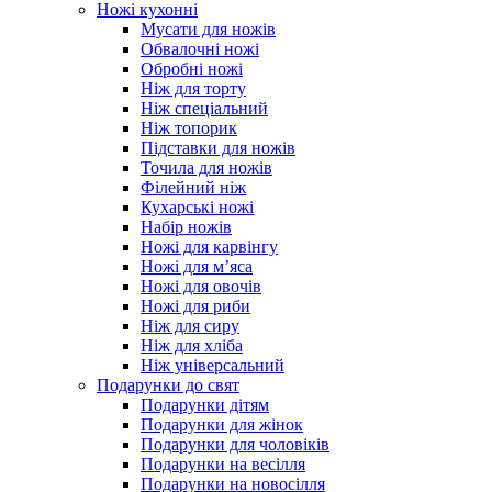
Ножі кухонні
Мусати для ножів
Обвалочні ножі
Обробні ножі
Ніж для торту
Ніж спеціальний
Ніж топорик
Підставки для ножів
Точила для ножів
Філейний ніж
Кухарські ножі
Набір ножів
Ножі для карвінгу
Ножі для м’яса
Ножі для овочів
Ножі для риби
Ніж для сиру
Ніж для хліба
Ніж універсальний
Подарунки до свят
Подарунки дітям
Подарунки для жінок
Подарунки для чоловіків
Подарунки на весілля
Подарунки на новосілля