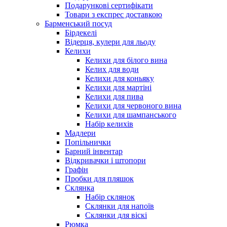
Подарункові сертифікати
Товари з експрес доставкою
Барменський посуд
Бірдекелі
Відерця, кулери для льоду
Келихи
Келихи для білого вина
Келих для води
Келихи для коньяку
Келихи для мартіні
Келихи для пива
Келихи для червоного вина
Келихи для шампанського
Набір келихів
Мадлери
Попільнички
Барний інвентар
Відкривачки і штопори
Графін
Пробки для пляшок
Склянка
Набір склянок
Склянки для напоїв
Склянки для віскі
Рюмка