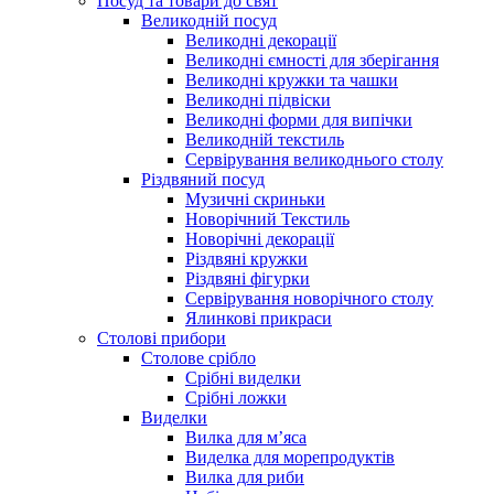
Посуд та товари до свят
Великодній посуд
Великодні декорації
Великодні ємності для зберігання
Великодні кружки та чашки
Великодні підвіски
Великодні форми для випічки
Великодній текстиль
Сервірування великоднього столу
Різдвяний посуд
Музичні скриньки
Новорічний Текстиль
Новорічні декорації
Різдвяні кружки
Різдвяні фігурки
Сервірування новорічного столу
Ялинкові прикраси
Столові прибори
Столове срібло
Срібні виделки
Срібні ложки
Виделки
Вилка для м’яса
Виделка для морепродуктів
Вилка для риби