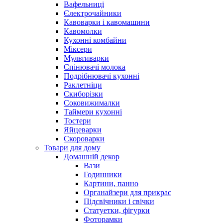
Вафельниці
Єлектрочайники
Кавоварки і кавомашини
Кавомолки
Кухонні комбайни
Міксери
Мультиварки
Спінювачі молока
Подрібнювачі кухонні
Раклетніци
Скиборізки
Соковижималки
Таймери кухонні
Тостери
Яйцеварки
Скороварки
Товари для дому
Домашній декор
Вази
Годинники
Картини, панно
Органайзери для прикрас
Підсвічники і свічки
Статуетки, фігурки
Фоторамки