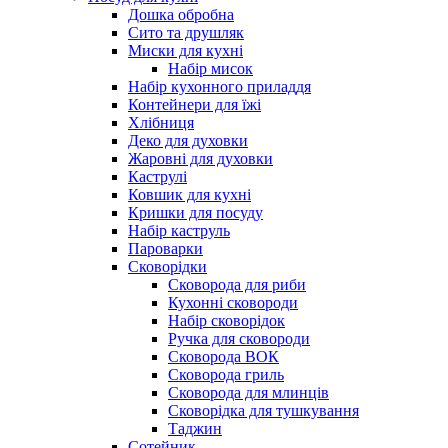
Дошка обробна
Сито та друшляк
Миски для кухні
Набір мисок
Набір кухонного приладдя
Контейнери для їжі
Хлібниця
Деко для духовки
Жаровні для духовки
Каструлі
Ковшик для кухні
Кришки для посуду
Набір каструль
Пароварки
Сковорідки
Сковорода для риби
Кухонні сковороди
Набір сковорідок
Ручка для сковороди
Сковорода ВОК
Сковорода гриль
Сковорода для млинців
Сковорідка для тушкування
Таджин
Сотейник