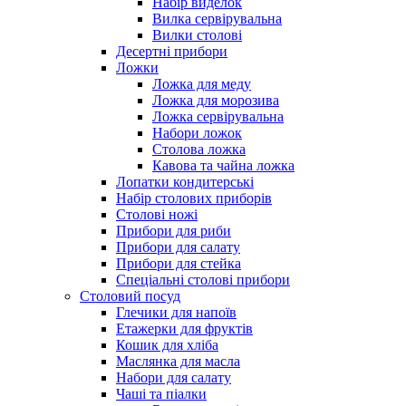
Набір виделок
Вилка сервірувальна
Вилки столові
Десертні прибори
Ложки
Ложка для меду
Ложка для морозива
Ложка сервірувальна
Набори ложок
Столова ложка
Кавова та чайна ложка
Лопатки кондитерські
Набір столових приборів
Столові ножі
Прибори для риби
Прибори для салату
Прибори для стейка
Спеціальні столові прибори
Столовий посуд
Глечики для напоїв
Етажерки для фруктів
Кошик для хліба
Маслянка для масла
Набори для салату
Чаші та піалки