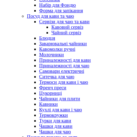
Набір для Фондю
Форма для запікання
Посуд для кави та чаю
Сервізи для чаю та кави
Кавовий сервіз
Чайний сервіз
Блюдця
Заварювальні чайники
Кавомолки ручні
Молочники
Приналежності для кави
Приналежності для чаю
Самовари електричні
Ситечка для чаю
Термоси для кави і чаю
Френч преси
Цукорниці
Чайники для плити
Кавники
Кухлі для кави і чаю
Термокружки
Турки для кави
Чашки для кави
Чашки для чаю