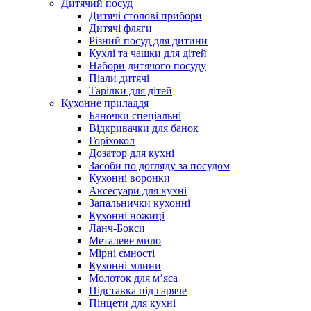
Дитячий посуд
Дитячі столові прибори
Дитячі фляги
Різний посуд для дитини
Кухлі та чашки для дітей
Набори дитячого посуду
Піали дитячі
Тарілки для дітей
Кухонне приладдя
Баночки спеціальні
Відкривачки для банок
Горіхокол
Дозатор для кухні
Засоби по догляду за посудом
Кухонні воронки
Аксесуари для кухні
Запальнички кухонні
Кухонні ножиці
Ланч-Бокси
Металеве мило
Мірні ємності
Кухонні млини
Молоток для м’яса
Підставка під гаряче
Пінцети для кухні