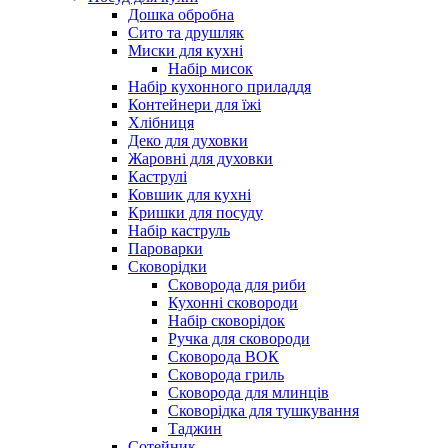
Дошка обробна
Сито та друшляк
Миски для кухні
Набір мисок
Набір кухонного приладдя
Контейнери для їжі
Хлібниця
Деко для духовки
Жаровні для духовки
Каструлі
Ковшик для кухні
Кришки для посуду
Набір каструль
Пароварки
Сковорідки
Сковорода для риби
Кухонні сковороди
Набір сковорідок
Ручка для сковороди
Сковорода ВОК
Сковорода гриль
Сковорода для млинців
Сковорідка для тушкування
Таджин
Сотейник