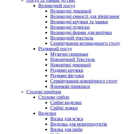
Посуд та товари до свят
Великодній посуд
Великодні декорації
Великодні ємності для зберігання
Великодні кружки та чашки
Великодні підвіски
Великодні форми для випічки
Великодній текстиль
Сервірування великоднього столу
Різдвяний посуд
Музичні скриньки
Новорічний Текстиль
Новорічні декорації
Різдвяні кружки
Різдвяні фігурки
Сервірування новорічного столу
Ялинкові прикраси
Столові прибори
Столове срібло
Срібні виделки
Срібні ложки
Виделки
Вилка для м’яса
Виделка для морепродуктів
Вилка для риби