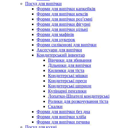
Посуд для випічки
Форми для випічки капкейків
Форми для випічки кексів
Форми для випічки роз’ємні
Форми для випічки фігурні
Форми для випічки цільні
Форми для мафінів
Форми для цукерок
Форми силіконові для випічки
Аксесуари для випічки
Кондитерський інвентар
Вінчики для збивання
Дільники для випічки
Килимки для тіста
Кондитерські мішки
Кондитерські преси
Кондитерські шприци
Кулінарні пензлики
Лопатки-Шпателі кондитерські
Ролики для розкочування тіста
Скалки
Форми для випічки без дна
Форми для випічки хліба
Форми для випічки печива
Посуд для кухні