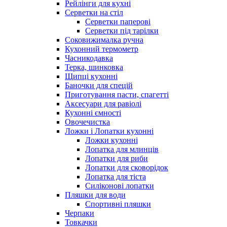
Рейлінги для кухні
Серветки на стіл
Серветки паперові
Серветки під тарілки
Соковижималка ручна
Кухонний термометр
Часникодавка
Терка, шинковка
Щипці кухонні
Баночки для спецій
Приготування пасти, спагетті
Аксесуари для равіолі
Кухонні ємності
Овочечистка
Ложки і Лопатки кухонні
Ложки кухонні
Лопатка для млинців
Лопатки для риби
Лопатки для сковорідок
Лопатка для тіста
Силіконові лопатки
Пляшки для води
Спортивні пляшки
Черпаки
Товкачки