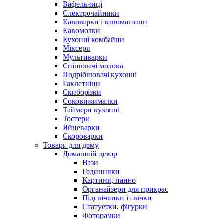
Вафельниці
Єлектрочайники
Кавоварки і кавомашини
Кавомолки
Кухонні комбайни
Міксери
Мультиварки
Спінювачі молока
Подрібнювачі кухонні
Раклетніци
Скиборізки
Соковижималки
Таймери кухонні
Тостери
Яйцеварки
Скороварки
Товари для дому
Домашній декор
Вази
Годинники
Картини, панно
Органайзери для прикрас
Підсвічники і свічки
Статуетки, фігурки
Фоторамки