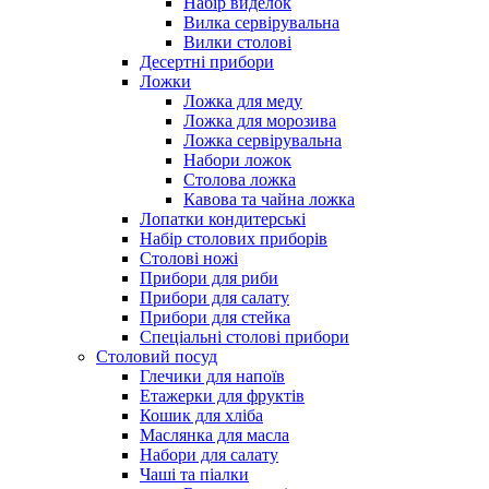
Набір виделок
Вилка сервірувальна
Вилки столові
Десертні прибори
Ложки
Ложка для меду
Ложка для морозива
Ложка сервірувальна
Набори ложок
Столова ложка
Кавова та чайна ложка
Лопатки кондитерські
Набір столових приборів
Столові ножі
Прибори для риби
Прибори для салату
Прибори для стейка
Спеціальні столові прибори
Столовий посуд
Глечики для напоїв
Етажерки для фруктів
Кошик для хліба
Маслянка для масла
Набори для салату
Чаші та піалки