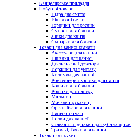
Канцелярське приладдя
Побутові товари
Відра для сміття
Вішалки і гачки
Горщики для рослин
Ємності для білизни
Лійки для квітів
Сушарки для білизни
Товари для ванної кімнати
Аксесуари для ванної
Вішалки для ванної
Диспенсери і дозатори
Йоржики для унітазу
Килимки для ванної
Контейнери і кошики для сміття
Кошики для білизни
Кошики для паперу
Мильниці
Мочалки-рукавиці
Органайзери для ванної
Паперотримачі
Полки для ванної
Стакани і підставки для зубних щіток
Тримачі, Гачки для ванної
Товари для кухні