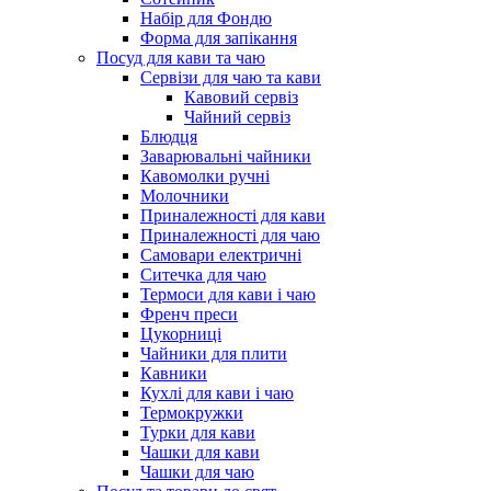
Набір для Фондю
Форма для запікання
Посуд для кави та чаю
Сервізи для чаю та кави
Кавовий сервіз
Чайний сервіз
Блюдця
Заварювальні чайники
Кавомолки ручні
Молочники
Приналежності для кави
Приналежності для чаю
Самовари електричні
Ситечка для чаю
Термоси для кави і чаю
Френч преси
Цукорниці
Чайники для плити
Кавники
Кухлі для кави і чаю
Термокружки
Турки для кави
Чашки для кави
Чашки для чаю