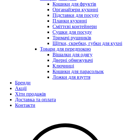
Кошики для фруктів
Органайзери кухонні
Підставки для посуду
Планки кухонні
Сміттєві контейнери
Сушки для посуду
Тримачі рушників
Щітки, скребки, губки для кухні
Товари для передпокою
Вішалки для одягу
Дверні обмежувачі
Ключниці
Кошики для парасольок
Ложки для взуття
Бренди
Акції
Хіти продажів
Доставка та оплата
Контакти