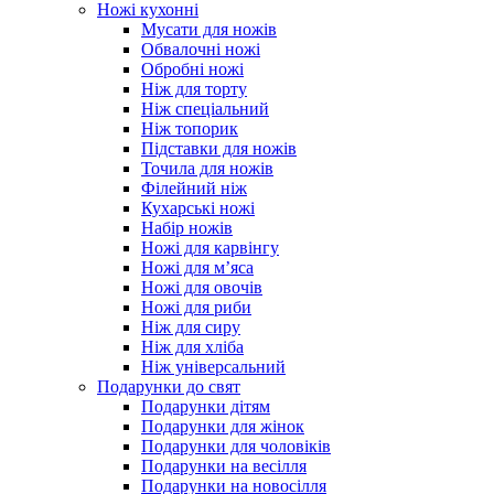
Ножі кухонні
Мусати для ножів
Обвалочні ножі
Обробні ножі
Ніж для торту
Ніж спеціальний
Ніж топорик
Підставки для ножів
Точила для ножів
Філейний ніж
Кухарські ножі
Набір ножів
Ножі для карвінгу
Ножі для м’яса
Ножі для овочів
Ножі для риби
Ніж для сиру
Ніж для хліба
Ніж універсальний
Подарунки до свят
Подарунки дітям
Подарунки для жінок
Подарунки для чоловіків
Подарунки на весілля
Подарунки на новосілля