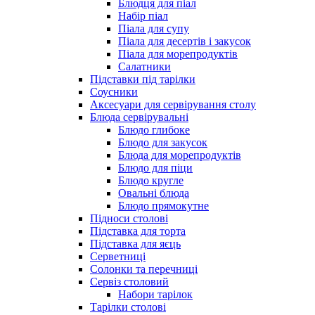
Блюдця для піал
Набір піал
Піала для супу
Піала для десертів і закусок
Піала для морепродуктів
Салатники
Підставки під тарілки
Соусники
Аксесуари для сервірування столу
Блюда сервірувальні
Блюдо глибоке
Блюдо для закусок
Блюда для морепродуктів
Блюдо для піци
Блюдо кругле
Овальні блюда
Блюдо прямокутне
Підноси столові
Підставка для торта
Підставка для яєць
Серветниці
Солонки та перечниці
Сервіз столовий
Набори тарілок
Тарілки столові