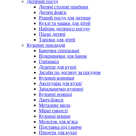
Дитячий посуд
Дитячі столові прибори
Дитячі фляги
Різний посуд для дитини
Кухлі та чашки для дітей
Набори дитячого посуду
Піали дитячі
Тарілки для дітей
Кухонне приладдя
Баночки спеціальні
Відкривачки для банок
Горіхокол
Дозатор для кухні
Засоби по догляду за посудом
Кухонні воронки
Аксесуари для кухні
Запальнички кухонні
Кухонні ножиці
Ланч-Бокси
Металеве мило
Мірні ємності
Кухонні млини
Молоток для м’яса
Підставка під гаряче
Пінцети для кухні