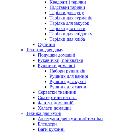
Квадратні тарілки
Підставні тарілки
Тарілки для супу
Тарілки для гурманів
Тарілка для закусок
Тарілка для пасти
Тарілки для сніданку
Тарілки для хліба
Супниці
Текстиль для дому
Подушки домашні
Рукавички, прихватки
Рушники домашні
Набори рушників
Рушник для ванної
Рушник для кухні
Рушник для сауни
Серветки тканинні
Скатертини на стіл
Фартух домашній
Халати домашні
Техніка для кухні
Аксесуари для кухонної техніки
Блендери
Ваги кухонні