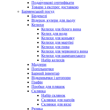
Подарункові сертифікати
Товари з експрес доставкою
Барменський посуд
Бірдекелі
Відерця, кулери для льоду
Келихи
Келихи для білого вина
Келих для води
Келихи для коньяку
Келихи для мартіні
Келихи для пива
Келихи для червоного вина
Келихи для шампанського
Набір келихів
Мадлери
Попільнички
Барний інвентар
Відкривачки і штопори
Графін
Пробки для пляшок
Склянка
Набір склянок
Склянки для напоїв
Склянки для віскі
Рюмка