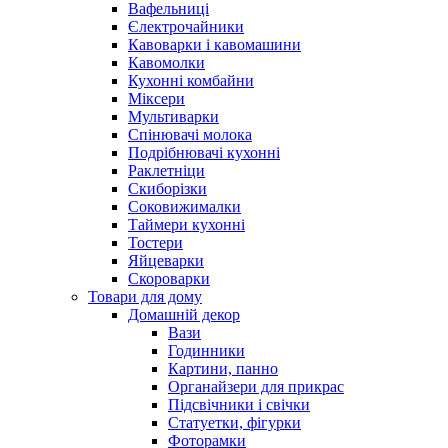
Вафельниці
Єлектрочайники
Кавоварки і кавомашини
Кавомолки
Кухонні комбайни
Міксери
Мультиварки
Спінювачі молока
Подрібнювачі кухонні
Раклетніци
Скиборізки
Соковижималки
Таймери кухонні
Тостери
Яйцеварки
Скороварки
Товари для дому
Домашній декор
Вази
Годинники
Картини, панно
Органайзери для прикрас
Підсвічники і свічки
Статуетки, фігурки
Фоторамки