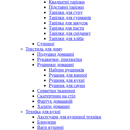
Квадратні тарілки
Підставні тарілки
Тарілки для супу
Тарілки для гурманів
Тарілка для закусок
Тарілка для пасти
Тарілки для сніданку
Тарілки для хліба
Супниці
Текстиль для дому
Подушки домашні
Рукавички, прихватки
Рушники домашні
Набори рушників
Рушник для ванної
Рушник для кухні
Рушник для сауни
Серветки тканинні
Скатертини на стіл
Фартух домашній
Халати домашні
Техніка для кухні
Аксесуари для кухонної техніки
Блендери
Ваги кухонні