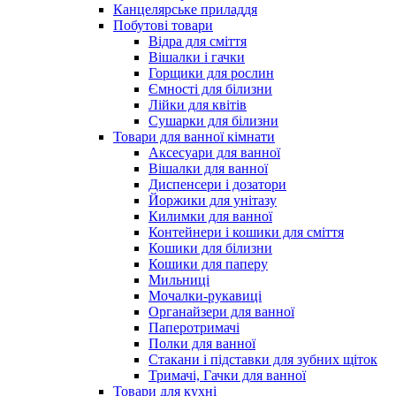
Канцелярське приладдя
Побутові товари
Відра для сміття
Вішалки і гачки
Горщики для рослин
Ємності для білизни
Лійки для квітів
Сушарки для білизни
Товари для ванної кімнати
Аксесуари для ванної
Вішалки для ванної
Диспенсери і дозатори
Йоржики для унітазу
Килимки для ванної
Контейнери і кошики для сміття
Кошики для білизни
Кошики для паперу
Мильниці
Мочалки-рукавиці
Органайзери для ванної
Паперотримачі
Полки для ванної
Стакани і підставки для зубних щіток
Тримачі, Гачки для ванної
Товари для кухні