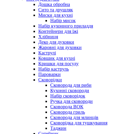
Дошка обробна
Сито та друшляк
Миски для кухні
Набір мисок
Набір кухонного приладдя
Контейнери для їжі
Хлібниця
Деко для духовки
Жаровні для духовки
Каструлі
Ковшик для кухні
Кришки для посуду
Набір каструль
Пароварки
Сковорідки
Сковорода для риби
Кухонні сковороди
Набір сковорідок
Ручка для сковороди
Сковорода ВОК
Сковорода гриль
Сковорода для млинців
Сковорідка для тушкування
Таджин
Сотейник