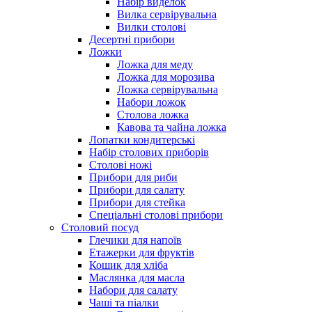
Набір виделок
Вилка сервірувальна
Вилки столові
Десертні прибори
Ложки
Ложка для меду
Ложка для морозива
Ложка сервірувальна
Набори ложок
Столова ложка
Кавова та чайна ложка
Лопатки кондитерські
Набір столових приборів
Столові ножі
Прибори для риби
Прибори для салату
Прибори для стейка
Спеціальні столові прибори
Столовий посуд
Глечики для напоїв
Етажерки для фруктів
Кошик для хліба
Маслянка для масла
Набори для салату
Чаші та піалки