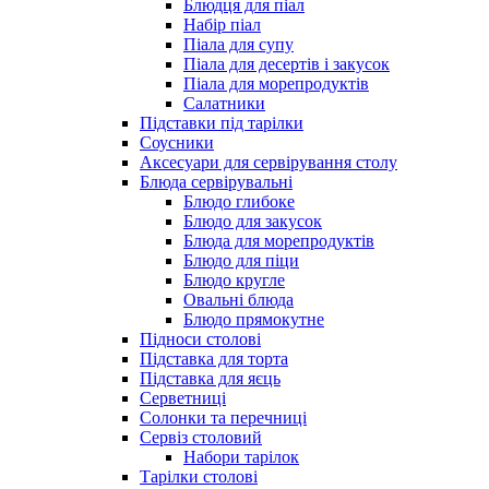
Блюдця для піал
Набір піал
Піала для супу
Піала для десертів і закусок
Піала для морепродуктів
Салатники
Підставки під тарілки
Соусники
Аксесуари для сервірування столу
Блюда сервірувальні
Блюдо глибоке
Блюдо для закусок
Блюда для морепродуктів
Блюдо для піци
Блюдо кругле
Овальні блюда
Блюдо прямокутне
Підноси столові
Підставка для торта
Підставка для яєць
Серветниці
Солонки та перечниці
Сервіз столовий
Набори тарілок
Тарілки столові