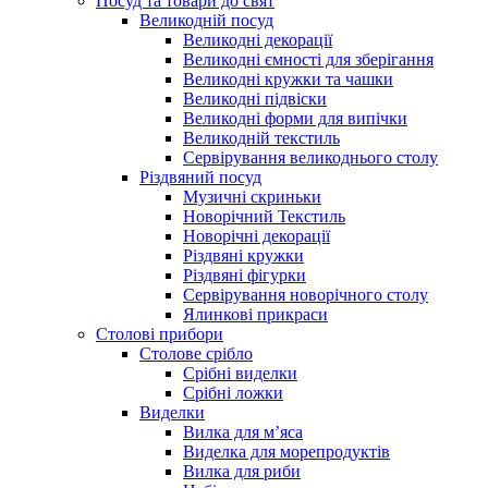
Посуд та товари до свят
Великодній посуд
Великодні декорації
Великодні ємності для зберігання
Великодні кружки та чашки
Великодні підвіски
Великодні форми для випічки
Великодній текстиль
Сервірування великоднього столу
Різдвяний посуд
Музичні скриньки
Новорічний Текстиль
Новорічні декорації
Різдвяні кружки
Різдвяні фігурки
Сервірування новорічного столу
Ялинкові прикраси
Столові прибори
Столове срібло
Срібні виделки
Срібні ложки
Виделки
Вилка для м’яса
Виделка для морепродуктів
Вилка для риби