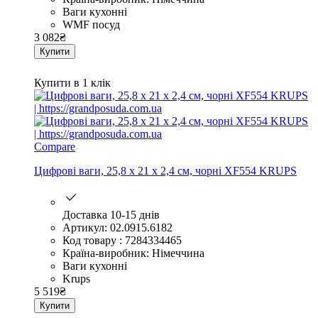
Ваги кухонні
WMF посуд
3 082
₴
Купити
Купити в 1 клік
Compare
Цифрові ваги, 25,8 х 21 х 2,4 см, чорні XF554 KRUPS
Доставка 10-15 днів
Артикул: 02.0915.6182
Код товару : 7284334465
Країна-виробник: Німеччина
Ваги кухонні
Krups
5 519
₴
Купити