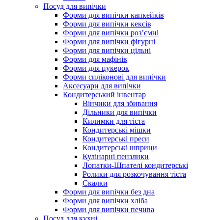
Посуд для випічки
Форми для випічки капкейків
Форми для випічки кексів
Форми для випічки роз’ємні
Форми для випічки фігурні
Форми для випічки цільні
Форми для мафінів
Форми для цукерок
Форми силіконові для випічки
Аксесуари для випічки
Кондитерський інвентар
Вінчики для збивання
Дільники для випічки
Килимки для тіста
Кондитерські мішки
Кондитерські преси
Кондитерські шприци
Кулінарні пензлики
Лопатки-Шпателі кондитерські
Ролики для розкочування тіста
Скалки
Форми для випічки без дна
Форми для випічки хліба
Форми для випічки печива
Посуд для кухні