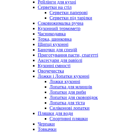
Рейлінги для кухні
Серветки на стіл
Серветки паперові
Серветки під тарілки
Соковижималка ручна
Кухонний термометр
Часникодавка
Терка, шинковка
Щипці кухонні
Баночки для спецій
Приготування пасти, спагетті
Аксесуари для равіолі
Кухонні ємності
Овочечистка
Ложки і Лопатки кухонні
Ложки кухонні
Лопатка для млинців
Лопатки для риби
Лопатки для сковорідок
Лопатка для тіста
Силіконові лопатки
Пляшки для води
Спортивні пляшки
Черпаки
Товкачки