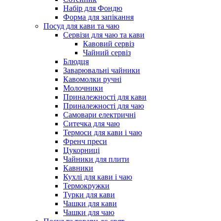
Набір для Фондю
Форма для запікання
Посуд для кави та чаю
Сервізи для чаю та кави
Кавовий сервіз
Чайний сервіз
Блюдця
Заварювальні чайники
Кавомолки ручні
Молочники
Приналежності для кави
Приналежності для чаю
Самовари електричні
Ситечка для чаю
Термоси для кави і чаю
Френч преси
Цукорниці
Чайники для плити
Кавники
Кухлі для кави і чаю
Термокружки
Турки для кави
Чашки для кави
Чашки для чаю