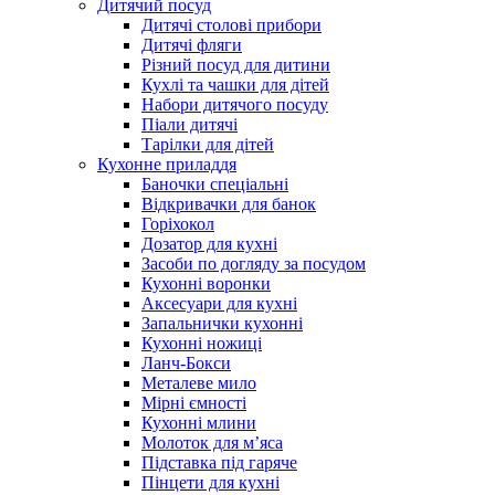
Дитячий посуд
Дитячі столові прибори
Дитячі фляги
Різний посуд для дитини
Кухлі та чашки для дітей
Набори дитячого посуду
Піали дитячі
Тарілки для дітей
Кухонне приладдя
Баночки спеціальні
Відкривачки для банок
Горіхокол
Дозатор для кухні
Засоби по догляду за посудом
Кухонні воронки
Аксесуари для кухні
Запальнички кухонні
Кухонні ножиці
Ланч-Бокси
Металеве мило
Мірні ємності
Кухонні млини
Молоток для м’яса
Підставка під гаряче
Пінцети для кухні