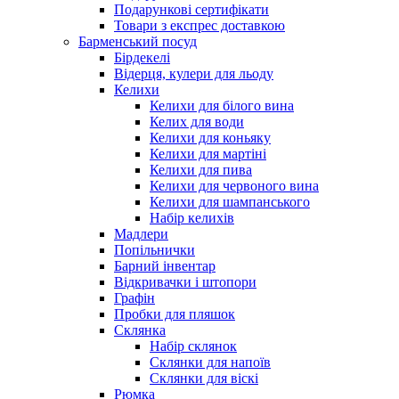
Подарункові сертифікати
Товари з експрес доставкою
Барменський посуд
Бірдекелі
Відерця, кулери для льоду
Келихи
Келихи для білого вина
Келих для води
Келихи для коньяку
Келихи для мартіні
Келихи для пива
Келихи для червоного вина
Келихи для шампанського
Набір келихів
Мадлери
Попільнички
Барний інвентар
Відкривачки і штопори
Графін
Пробки для пляшок
Склянка
Набір склянок
Склянки для напоїв
Склянки для віскі
Рюмка