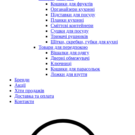
Кошики для фруктів
Органайзери кухонні
Підставки для посуду
Планки кухонні
Сміттєві контейнери
Сушки для посуду
Тримачі рушників
Щітки, скребки, губки для кухні
Товари для передпокою
Вішалки для одягу
Дверні обмежувачі
Ключниці
Кошики для парасольок
Ложки для взуття
Бренди
Акції
Хіти продажів
Доставка та оплата
Контакти