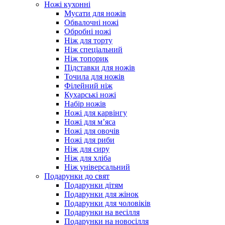
Ножі кухонні
Мусати для ножів
Обвалочні ножі
Обробні ножі
Ніж для торту
Ніж спеціальний
Ніж топорик
Підставки для ножів
Точила для ножів
Філейний ніж
Кухарські ножі
Набір ножів
Ножі для карвінгу
Ножі для м’яса
Ножі для овочів
Ножі для риби
Ніж для сиру
Ніж для хліба
Ніж універсальний
Подарунки до свят
Подарунки дітям
Подарунки для жінок
Подарунки для чоловіків
Подарунки на весілля
Подарунки на новосілля