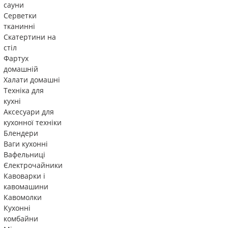
сауни
Серветки
тканинні
Скатертини на
стіл
Фартух
домашній
Халати домашні
Техніка для
кухні
Аксесуари для
кухонної техніки
Блендери
Ваги кухонні
Вафельниці
Єлектрочайники
Кавоварки і
кавомашини
Кавомолки
Кухонні
комбайни