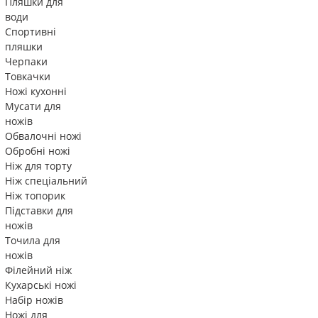
Пляшки для
води
Спортивні
пляшки
Черпаки
Товкачки
Ножі кухонні
Мусати для
ножів
Обвалочні ножі
Обробні ножі
Ніж для торту
Ніж спеціальний
Ніж топорик
Підставки для
ножів
Точила для
ножів
Філейний ніж
Кухарські ножі
Набір ножів
Ножі для