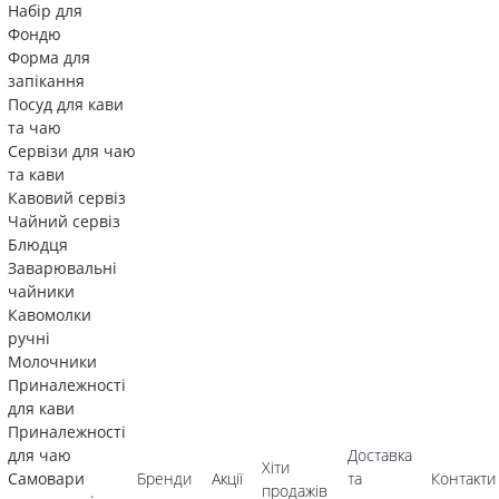
Набір для
Фондю
Форма для
запікання
Посуд для кави
та чаю
Сервізи для чаю
та кави
Кавовий сервіз
Чайний сервіз
Блюдця
Заварювальні
чайники
Кавомолки
ручні
Молочники
Приналежності
для кави
Приналежності
для чаю
Доставка
Хіти
Самовари
Бренди
Акції
та
Контакти
продажів