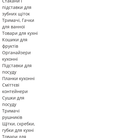
Стакани і
підставки для
зубних щіток
Тримачі, Гачки
для ванної
Товари для кухні
Кошики для
фруктів
Органайзери
кухонні
Підставки для
посуду
Планки кухонні
Сміттєві
контейнери
Сушки для
посуду
Тримачі
рушників
Щітки, скребки,
губки для кухні
Товари для