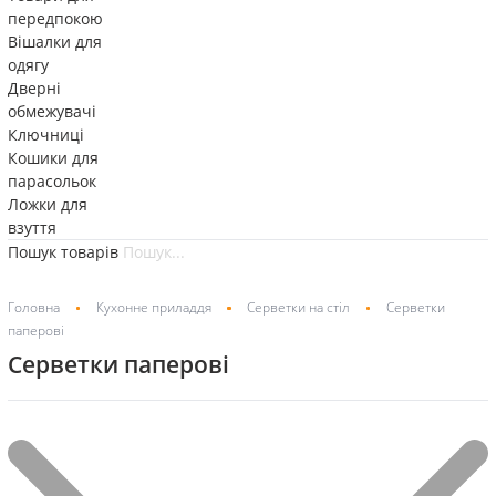
передпокою
Вішалки для
одягу
Дверні
обмежувачі
Ключниці
Кошики для
парасольок
Ложки для
взуття
Пошук товарів
Головна
Кухонне приладдя
Серветки на стіл
Серветки
паперові
Серветки паперові
Фільтр
Показано один результат