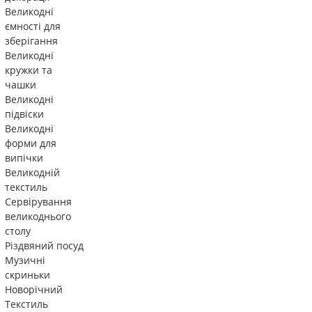
Великодні
ємності для
зберігання
Великодні
кружки та
чашки
Великодні
підвіски
Великодні
форми для
випічки
Великодній
текстиль
Сервірування
великоднього
столу
Різдвяний посуд
Музичні
скриньки
Новорічний
Текстиль