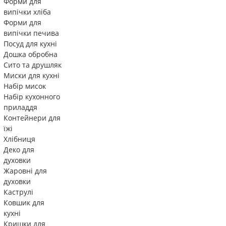
Форми для
випічки хліба
Форми для
випічки печива
Посуд для кухні
Дошка обробна
Сито та друшляк
Миски для кухні
Набір мисок
Набір кухонного
приладдя
Контейнери для
їжі
Хлібниця
Деко для
духовки
Жаровні для
духовки
Каструлі
Ковшик для
кухні
Кришки для