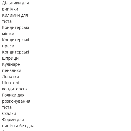
Дільники для
випічки
Килимки для
тіста
Кондитерські
мішки
Кондитерські
преси
Кондитерські
шприци
Кулінарні
пензлики
Лопатки-
Шпателі
кондитерські
Ролики для
розкочування
тіста
Скалки
Форми для
випічки без дна