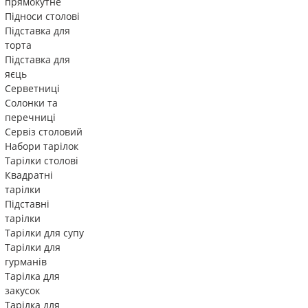
прямокутне
Підноси столові
Підставка для
торта
Підставка для
яєць
Серветниці
Солонки та
перечниці
Сервіз столовий
Набори тарілок
Тарілки столові
Квадратні
тарілки
Підставні
тарілки
Тарілки для супу
Тарілки для
гурманів
Тарілка для
закусок
Тарілка для