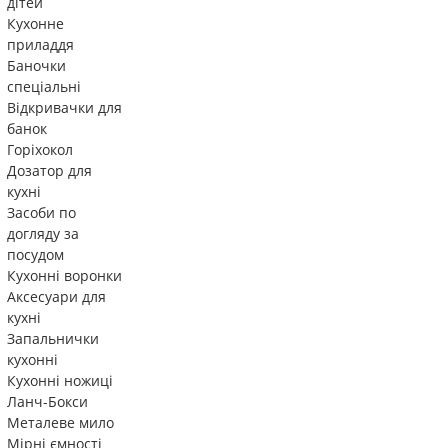
дітей
Кухонне
приладдя
Баночки
спеціальні
Відкривачки для
банок
Горіхокол
Дозатор для
кухні
Засоби по
догляду за
посудом
Кухонні воронки
Аксесуари для
кухні
Запальнички
кухонні
Кухонні ножиці
Ланч-Бокси
Металеве мило
Мірні ємності