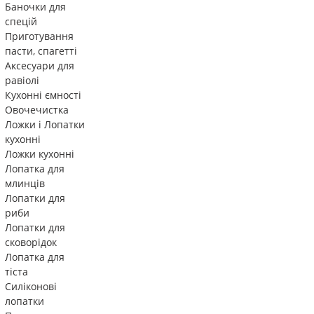
Баночки для
спецій
Приготування
пасти, спагетті
Аксесуари для
равіолі
Кухонні ємності
Овочечистка
Ложки і Лопатки
кухонні
Ложки кухонні
Лопатка для
млинців
Лопатки для
риби
Лопатки для
сковорідок
Лопатка для
тіста
Силіконові
лопатки