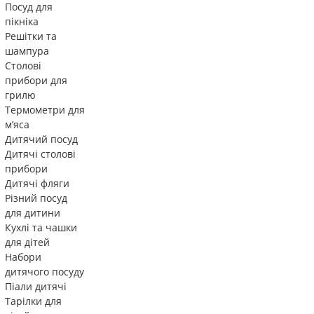
Посуд для
пікніка
Решітки та
шампура
Столові
прибори для
грилю
Термометри для
м’яса
Дитячий посуд
Дитячі столові
прибори
Дитячі фляги
Різний посуд
для дитини
Кухлі та чашки
для дітей
Набори
дитячого посуду
Піали дитячі
Тарілки для