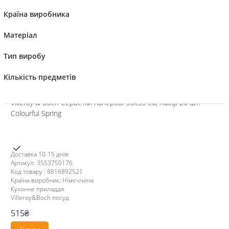
Країна виробника
Матеріал
Тип виробу
Compare
Кількість предметів
Villeroy & Boch Серветки паперові 33x33 см, набір 20 шт.
Colourful Spring
Доставка 10-15 днів
Артикул: 3553750176
Код товару : 8816892521
Країна-виробник: Німеччина
Кухонне приладдя
Villeroy&Boch посуд
515
₴