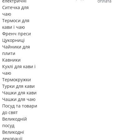
електричні
оплата
Ситечка для
чаю
Термоси для
кави і чаю
Френч преси
Цукорниці
Чайники для
плити
Кавники
Кухлі для кави і
чаю
Термокружки
Турки для кави
Чашки для кави
Чашки для чаю
Посуд та товари
до свят
Великодній
посуд
Великодні
декорації