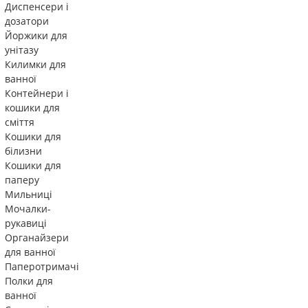
Диспенсери і
дозатори
Йоржики для
унітазу
Килимки для
ванної
Контейнери і
кошики для
сміття
Кошики для
білизни
Кошики для
паперу
Мильниці
Мочалки-
рукавиці
Органайзери
для ванної
Паперотримачі
Полки для
ванної