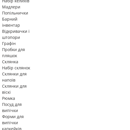
Набір келихів
Мадлери
Попільнички
Барний
інвентар
Відкривачки і
штопори
Графін
Пробки для
пляшок
Склянка
Набір склянок
Склянки для
напоїв
Склянки для
віскі
Рюмка
Посуд для
випічки
Форми для
випічки
капкейків