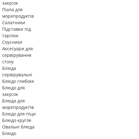
закусок
Піала для
морепродуктів
Салатники
Підставки під
тарілки
Соусники
Аксесуари для
сервірування
столу
Блюда
сервірувальні
Блюдо глибоке
Блюдо для
закусок
Блюда для
морепродуктів
Блюдо для піци
Блюдо кругле
Овальні блюда
Блюдо