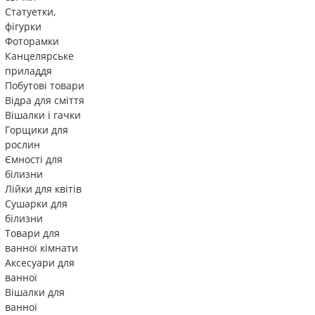
Статуетки,
фігурки
Фоторамки
Канцелярське
приладдя
Побутові товари
Відра для сміття
Вішалки і гачки
Горщики для
рослин
Ємності для
білизни
Лійки для квітів
Сушарки для
білизни
Товари для
ванної кімнати
Аксесуари для
ванної
Вішалки для
ванної