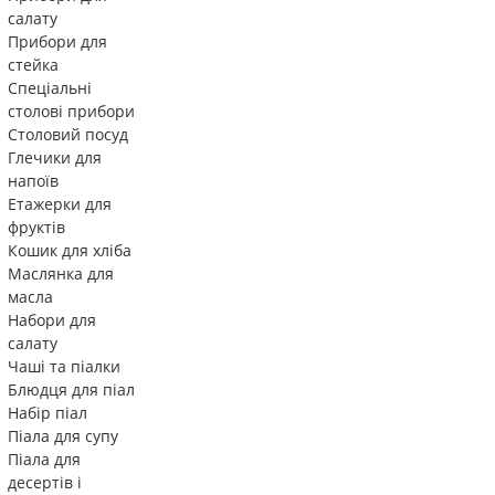
салату
Прибори для
стейка
Спеціальні
столові прибори
Столовий посуд
Глечики для
напоїв
Етажерки для
фруктів
Кошик для хліба
Маслянка для
масла
Набори для
салату
Чаші та піалки
Блюдця для піал
Набір піал
Піала для супу
Піала для
десертів і