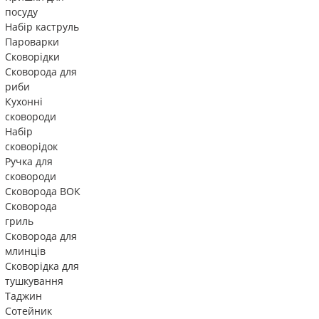
посуду
Набір каструль
Пароварки
Сковорідки
Сковорода для
риби
Кухонні
сковороди
Набір
сковорідок
Ручка для
сковороди
Сковорода ВОК
Сковорода
гриль
Сковорода для
млинців
Сковорідка для
тушкування
Таджин
Сотейник