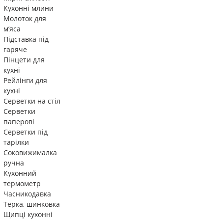
Кухонні млини
Молоток для
м’яса
Підставка під
гаряче
Пінцети для
кухні
Рейлінги для
кухні
Серветки на стіл
Серветки
паперові
Серветки під
тарілки
Соковижималка
ручна
Кухонний
термометр
Часникодавка
Терка, шинковка
Щипці кухонні