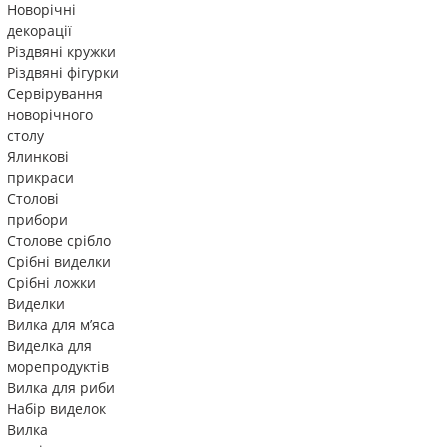
Новорічні
декорації
Різдвяні кружки
Різдвяні фігурки
Сервірування
новорічного
столу
Ялинкові
прикраси
Столові
прибори
Столове срібло
Срібні виделки
Срібні ложки
Виделки
Вилка для м’яса
Виделка для
морепродуктів
Вилка для риби
Набір виделок
Вилка