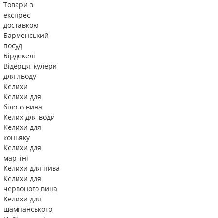
Товари з
експрес
доставкою
Барменський
посуд
Бірдекелі
Відерця, кулери
для льоду
Келихи
Келихи для
білого вина
Келих для води
Келихи для
коньяку
Келихи для
мартіні
Келихи для пива
Келихи для
червоного вина
Келихи для
шампанського