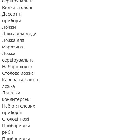
сервірувальна
Вилки столові
Десертні
прибори
Ложки
Ложка для меду
Ложка для
морозива
Ложка
сервірувальна
Набори ложок
Столова ложка
Кавова та чайна
ложка
Лопатки
кондитерські
Набір столових
приборів
Столові ножі
Прибори для
риби
Прибори для