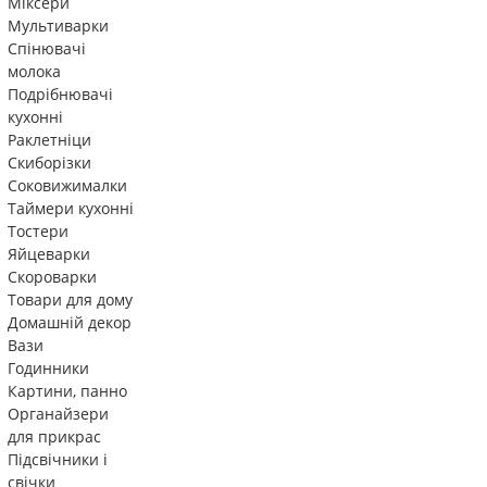
Міксери
Мультиварки
Спінювачі
молока
Подрібнювачі
кухонні
Раклетніци
Скиборізки
Соковижималки
Таймери кухонні
Тостери
Яйцеварки
Скороварки
Товари для дому
Домашній декор
Вази
Годинники
Картини, панно
Органайзери
для прикрас
Підсвічники і
свічки