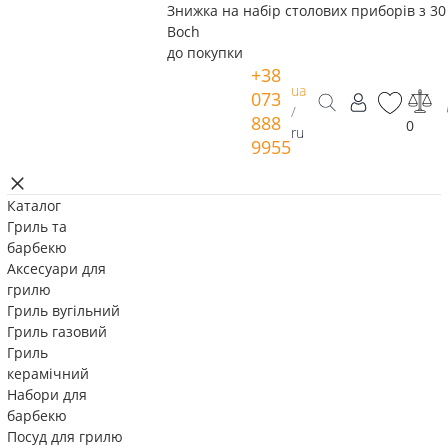
Знижка на набір столових приборів з 30 
Boch
до покупки
+38
ua
073
/
888
0
ru
9955
Каталог
Гриль та
барбекю
Аксесуари для
грилю
Гриль вугільний
Гриль газовий
Гриль
керамічний
Набори для
барбекю
Посуд для грилю