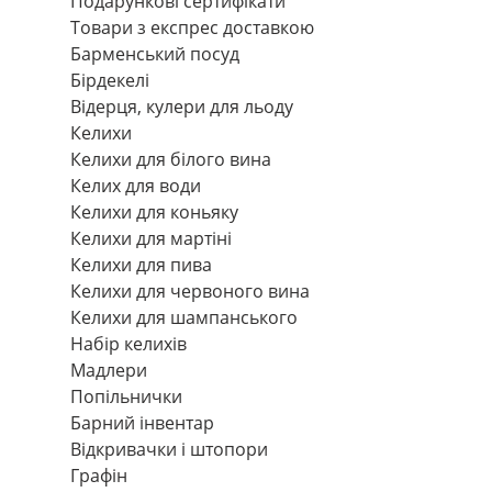
Подарункові сертифікати
Товари з експрес доставкою
Барменський посуд
Бірдекелі
Відерця, кулери для льоду
Келихи
Келихи для білого вина
Келих для води
Келихи для коньяку
Келихи для мартіні
Келихи для пива
Келихи для червоного вина
Келихи для шампанського
Набір келихів
Мадлери
Попільнички
Барний інвентар
Відкривачки і штопори
Графін