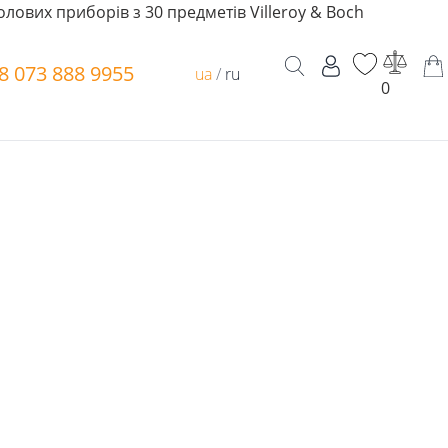
олових приборів з 30 предметів Villeroy & Boch
8 073 888 9955
ua
/
ru
0