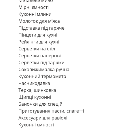
Металеве мило
Мірні ємності
Кухонні млини
Молоток для м’яса
Підставка під гаряче
Пінцети для кухні
Рейлінги для кухні
Серветки на стіл
Серветки паперові
Серветки під тарілки
Соковижималка ручна
Кухонний термометр
Часникодавка
Терка, шинковка
Щипці кухонні
Баночки для спецій
Приготування пасти, спагетті
Аксесуари для равіолі
Кухонні ємності