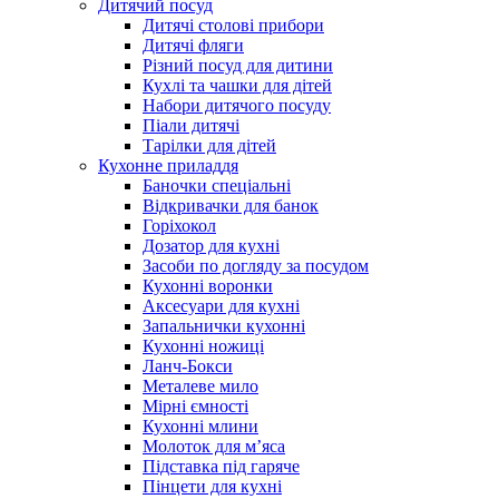
Дитячий посуд
Дитячі столові прибори
Дитячі фляги
Різний посуд для дитини
Кухлі та чашки для дітей
Набори дитячого посуду
Піали дитячі
Тарілки для дітей
Кухонне приладдя
Баночки спеціальні
Відкривачки для банок
Горіхокол
Дозатор для кухні
Засоби по догляду за посудом
Кухонні воронки
Аксесуари для кухні
Запальнички кухонні
Кухонні ножиці
Ланч-Бокси
Металеве мило
Мірні ємності
Кухонні млини
Молоток для м’яса
Підставка під гаряче
Пінцети для кухні