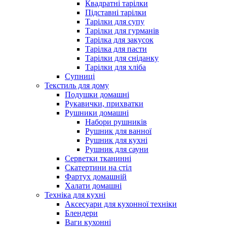
Квадратні тарілки
Підставні тарілки
Тарілки для супу
Тарілки для гурманів
Тарілка для закусок
Тарілка для пасти
Тарілки для сніданку
Тарілки для хліба
Супниці
Текстиль для дому
Подушки домашні
Рукавички, прихватки
Рушники домашні
Набори рушників
Рушник для ванної
Рушник для кухні
Рушник для сауни
Серветки тканинні
Скатертини на стіл
Фартух домашній
Халати домашні
Техніка для кухні
Аксесуари для кухонної техніки
Блендери
Ваги кухонні