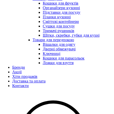
Кошики для фруктів
Органайзери кухонні
Підставки для посуду
Планки кухонні
Сміттєві контейнери
Сушки для посуду
Тримачі рушників
Щітки, скребки, губки для кухні
Товари для передпокою
Вішалки для одягу
Дверні обмежувачі
Ключниці
Кошики для парасольок
Ложки для взуття
Бренди
Акції
Хіти продажів
Доставка та оплата
Контакти