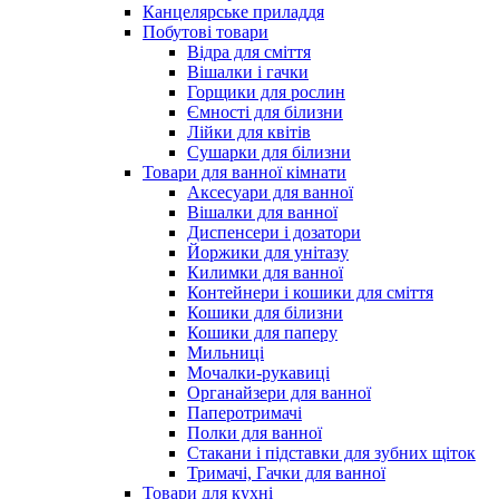
Канцелярське приладдя
Побутові товари
Відра для сміття
Вішалки і гачки
Горщики для рослин
Ємності для білизни
Лійки для квітів
Сушарки для білизни
Товари для ванної кімнати
Аксесуари для ванної
Вішалки для ванної
Диспенсери і дозатори
Йоржики для унітазу
Килимки для ванної
Контейнери і кошики для сміття
Кошики для білизни
Кошики для паперу
Мильниці
Мочалки-рукавиці
Органайзери для ванної
Паперотримачі
Полки для ванної
Стакани і підставки для зубних щіток
Тримачі, Гачки для ванної
Товари для кухні