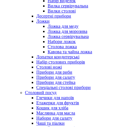
Набір виделок
Вилка сервірувальна
Вилки столові
Десертні прибори
Ложки
Ложка для меду
Ложка для морозива
Ложка сервірувальна
Набори ложок
Столова ложка
Кавова та чайна ложка
Лопатки кондитерські
Набір столових приборів
Столові ножі
Прибори для риби
Прибори для салату
Прибори для стейка
Спеціальні столові прибори
Столовий посуд
Глечики для напоїв
Етажерки для фруктів
Кошик для хліба
Маслянка для масла
Набори для салату
Чаші та піалки