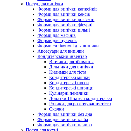
Посуд для випічки
Форми для випічки капкейків
Форми для випічки кексів
Форми для випічки роз’ємні
Форми для випічки фігурні
Форми для випічки цільні
Форми для мафінів
Форми для цукерок
Форми силіконові для випічки
Аксесуари для випічки
Кондитерський інвентар
Вінчики для збивання
Дільники для випічки
Килимки для тіста
Кондитерські мішки
Кондитерські преси
Кондитерські шприци
Кулінарні пензлики
Лопатки-Шпателі кондитерські
Ролики для розкочування тіста
Скалки
Форми для випічки без дна
Форми для випічки хліба
Форми для випічки печива
Посуд для кухні