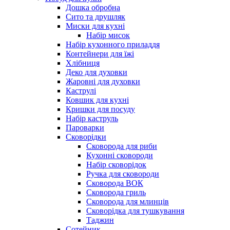
Дошка обробна
Сито та друшляк
Миски для кухні
Набір мисок
Набір кухонного приладдя
Контейнери для їжі
Хлібниця
Деко для духовки
Жаровні для духовки
Каструлі
Ковшик для кухні
Кришки для посуду
Набір каструль
Пароварки
Сковорідки
Сковорода для риби
Кухонні сковороди
Набір сковорідок
Ручка для сковороди
Сковорода ВОК
Сковорода гриль
Сковорода для млинців
Сковорідка для тушкування
Таджин
Сотейник