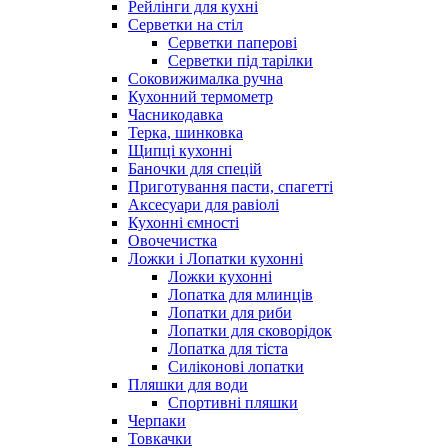
Рейлінги для кухні
Серветки на стіл
Серветки паперові
Серветки під тарілки
Соковижималка ручна
Кухонний термометр
Часникодавка
Терка, шинковка
Щипці кухонні
Баночки для спецій
Приготування пасти, спагетті
Аксесуари для равіолі
Кухонні ємності
Овочечистка
Ложки і Лопатки кухонні
Ложки кухонні
Лопатка для млинців
Лопатки для риби
Лопатки для сковорідок
Лопатка для тіста
Силіконові лопатки
Пляшки для води
Спортивні пляшки
Черпаки
Товкачки