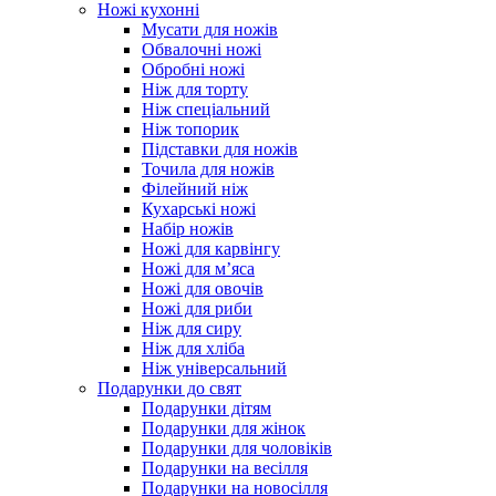
Ножі кухонні
Мусати для ножів
Обвалочні ножі
Обробні ножі
Ніж для торту
Ніж спеціальний
Ніж топорик
Підставки для ножів
Точила для ножів
Філейний ніж
Кухарські ножі
Набір ножів
Ножі для карвінгу
Ножі для м’яса
Ножі для овочів
Ножі для риби
Ніж для сиру
Ніж для хліба
Ніж універсальний
Подарунки до свят
Подарунки дітям
Подарунки для жінок
Подарунки для чоловіків
Подарунки на весілля
Подарунки на новосілля