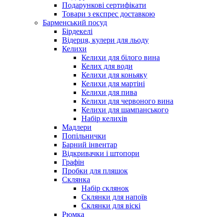
Подарункові сертифікати
Товари з експрес доставкою
Барменський посуд
Бірдекелі
Відерця, кулери для льоду
Келихи
Келихи для білого вина
Келих для води
Келихи для коньяку
Келихи для мартіні
Келихи для пива
Келихи для червоного вина
Келихи для шампанського
Набір келихів
Мадлери
Попільнички
Барний інвентар
Відкривачки і штопори
Графін
Пробки для пляшок
Склянка
Набір склянок
Склянки для напоїв
Склянки для віскі
Рюмка