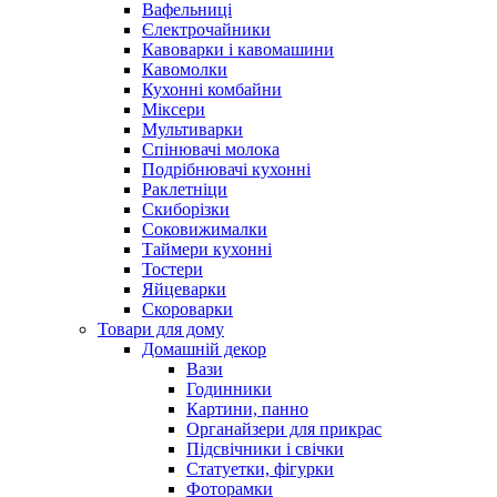
Вафельниці
Єлектрочайники
Кавоварки і кавомашини
Кавомолки
Кухонні комбайни
Міксери
Мультиварки
Спінювачі молока
Подрібнювачі кухонні
Раклетніци
Скиборізки
Соковижималки
Таймери кухонні
Тостери
Яйцеварки
Скороварки
Товари для дому
Домашній декор
Вази
Годинники
Картини, панно
Органайзери для прикрас
Підсвічники і свічки
Статуетки, фігурки
Фоторамки