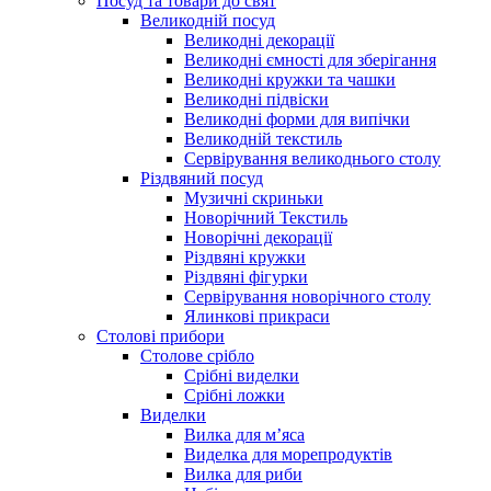
Посуд та товари до свят
Великодній посуд
Великодні декорації
Великодні ємності для зберігання
Великодні кружки та чашки
Великодні підвіски
Великодні форми для випічки
Великодній текстиль
Сервірування великоднього столу
Різдвяний посуд
Музичні скриньки
Новорічний Текстиль
Новорічні декорації
Різдвяні кружки
Різдвяні фігурки
Сервірування новорічного столу
Ялинкові прикраси
Столові прибори
Столове срібло
Срібні виделки
Срібні ложки
Виделки
Вилка для м’яса
Виделка для морепродуктів
Вилка для риби