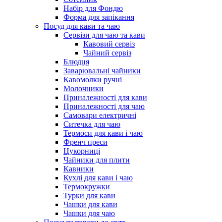
Набір для Фондю
Форма для запікання
Посуд для кави та чаю
Сервізи для чаю та кави
Кавовий сервіз
Чайний сервіз
Блюдця
Заварювальні чайники
Кавомолки ручні
Молочники
Приналежності для кави
Приналежності для чаю
Самовари електричні
Ситечка для чаю
Термоси для кави і чаю
Френч преси
Цукорниці
Чайники для плити
Кавники
Кухлі для кави і чаю
Термокружки
Турки для кави
Чашки для кави
Чашки для чаю