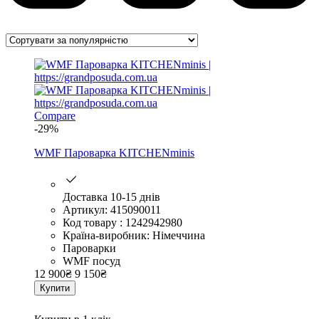
Compare
-29%
WMF Пароварка KITCHENminis
Доставка 10-15 днів
Артикул: 415090011
Код товару : 1242942980
Країна-виробник: Німеччина
Пароварки
WMF посуд
12 900
₴
9 150
₴
Купити