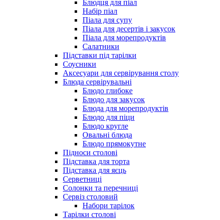
Блюдця для піал
Набір піал
Піала для супу
Піала для десертів і закусок
Піала для морепродуктів
Салатники
Підставки під тарілки
Соусники
Аксесуари для сервірування столу
Блюда сервірувальні
Блюдо глибоке
Блюдо для закусок
Блюда для морепродуктів
Блюдо для піци
Блюдо кругле
Овальні блюда
Блюдо прямокутне
Підноси столові
Підставка для торта
Підставка для яєць
Серветниці
Солонки та перечниці
Сервіз столовий
Набори тарілок
Тарілки столові