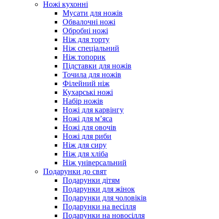
Ножі кухонні
Мусати для ножів
Обвалочні ножі
Обробні ножі
Ніж для торту
Ніж спеціальний
Ніж топорик
Підставки для ножів
Точила для ножів
Філейний ніж
Кухарські ножі
Набір ножів
Ножі для карвінгу
Ножі для м’яса
Ножі для овочів
Ножі для риби
Ніж для сиру
Ніж для хліба
Ніж універсальний
Подарунки до свят
Подарунки дітям
Подарунки для жінок
Подарунки для чоловіків
Подарунки на весілля
Подарунки на новосілля