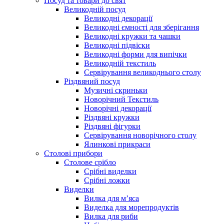
Посуд та товари до свят
Великодній посуд
Великодні декорації
Великодні ємності для зберігання
Великодні кружки та чашки
Великодні підвіски
Великодні форми для випічки
Великодній текстиль
Сервірування великоднього столу
Різдвяний посуд
Музичні скриньки
Новорічний Текстиль
Новорічні декорації
Різдвяні кружки
Різдвяні фігурки
Сервірування новорічного столу
Ялинкові прикраси
Столові прибори
Столове срібло
Срібні виделки
Срібні ложки
Виделки
Вилка для м’яса
Виделка для морепродуктів
Вилка для риби