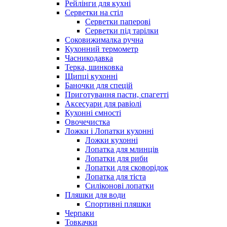
Рейлінги для кухні
Серветки на стіл
Серветки паперові
Серветки під тарілки
Соковижималка ручна
Кухонний термометр
Часникодавка
Терка, шинковка
Щипці кухонні
Баночки для спецій
Приготування пасти, спагетті
Аксесуари для равіолі
Кухонні ємності
Овочечистка
Ложки і Лопатки кухонні
Ложки кухонні
Лопатка для млинців
Лопатки для риби
Лопатки для сковорідок
Лопатка для тіста
Силіконові лопатки
Пляшки для води
Спортивні пляшки
Черпаки
Товкачки