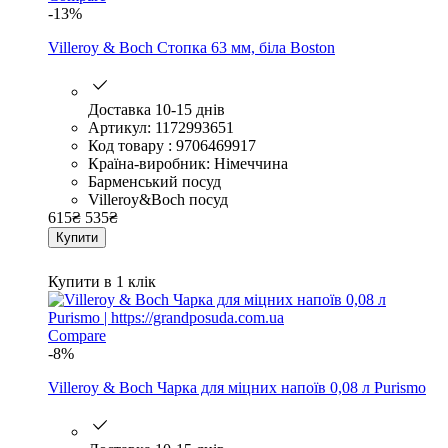
-13%
Villeroy & Boch Стопка 63 мм, біла Boston
Доставка 10-15 днів
Артикул: 1172993651
Код товару : 9706469917
Країна-виробник: Німеччина
Барменський посуд
Villeroy&Boch посуд
615
₴
535
₴
Купити
Купити в 1 клік
Compare
-8%
Villeroy & Boch Чарка для міцних напоїв 0,08 л Purismo