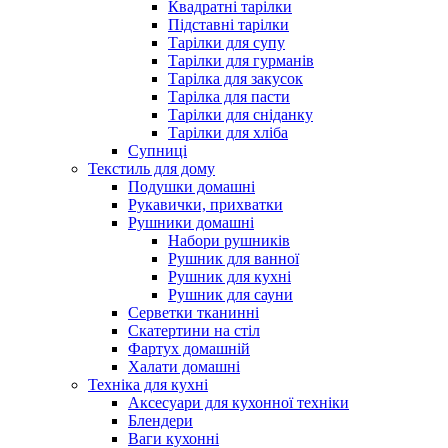
Квадратні тарілки
Підставні тарілки
Тарілки для супу
Тарілки для гурманів
Тарілка для закусок
Тарілка для пасти
Тарілки для сніданку
Тарілки для хліба
Супниці
Текстиль для дому
Подушки домашні
Рукавички, прихватки
Рушники домашні
Набори рушників
Рушник для ванної
Рушник для кухні
Рушник для сауни
Серветки тканинні
Скатертини на стіл
Фартух домашній
Халати домашні
Техніка для кухні
Аксесуари для кухонної техніки
Блендери
Ваги кухонні