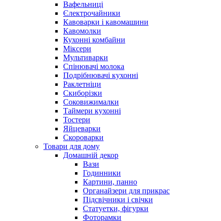
Вафельниці
Єлектрочайники
Кавоварки і кавомашини
Кавомолки
Кухонні комбайни
Міксери
Мультиварки
Спінювачі молока
Подрібнювачі кухонні
Раклетніци
Скиборізки
Соковижималки
Таймери кухонні
Тостери
Яйцеварки
Скороварки
Товари для дому
Домашній декор
Вази
Годинники
Картини, панно
Органайзери для прикрас
Підсвічники і свічки
Статуетки, фігурки
Фоторамки