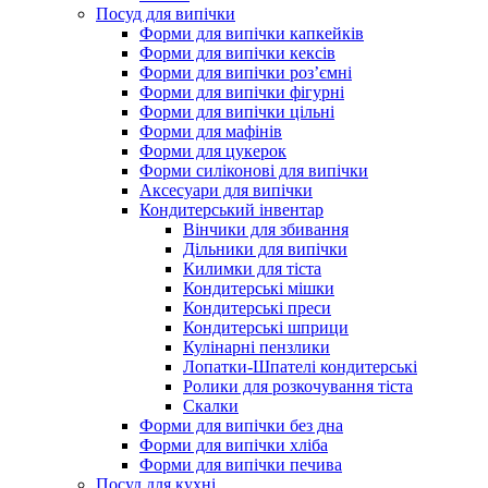
Посуд для випічки
Форми для випічки капкейків
Форми для випічки кексів
Форми для випічки роз’ємні
Форми для випічки фігурні
Форми для випічки цільні
Форми для мафінів
Форми для цукерок
Форми силіконові для випічки
Аксесуари для випічки
Кондитерський інвентар
Вінчики для збивання
Дільники для випічки
Килимки для тіста
Кондитерські мішки
Кондитерські преси
Кондитерські шприци
Кулінарні пензлики
Лопатки-Шпателі кондитерські
Ролики для розкочування тіста
Скалки
Форми для випічки без дна
Форми для випічки хліба
Форми для випічки печива
Посуд для кухні