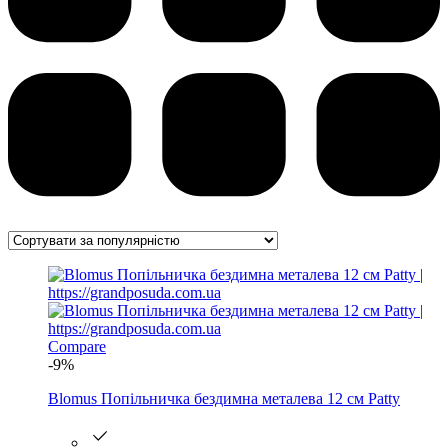
Compare
-9%
Blomus Попільничка бездимна металева 12 см Patty