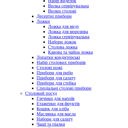
Набір виделок
Вилка сервірувальна
Вилки столові
Десертні прибори
Ложки
Ложка для меду
Ложка для морозива
Ложка сервірувальна
Набори ложок
Столова ложка
Кавова та чайна ложка
Лопатки кондитерські
Набір столових приборів
Столові ножі
Прибори для риби
Прибори для салату
Прибори для стейка
Спеціальні столові прибори
Столовий посуд
Глечики для напоїв
Етажерки для фруктів
Кошик для хліба
Маслянка для масла
Набори для салату
Чаші та піалки