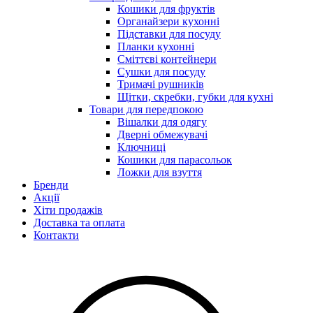
Кошики для фруктів
Органайзери кухонні
Підставки для посуду
Планки кухонні
Сміттєві контейнери
Сушки для посуду
Тримачі рушників
Щітки, скребки, губки для кухні
Товари для передпокою
Вішалки для одягу
Дверні обмежувачі
Ключниці
Кошики для парасольок
Ложки для взуття
Бренди
Акції
Хіти продажів
Доставка та оплата
Контакти