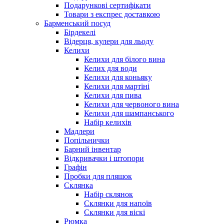
Подарункові сертифікати
Товари з експрес доставкою
Барменський посуд
Бірдекелі
Відерця, кулери для льоду
Келихи
Келихи для білого вина
Келих для води
Келихи для коньяку
Келихи для мартіні
Келихи для пива
Келихи для червоного вина
Келихи для шампанського
Набір келихів
Мадлери
Попільнички
Барний інвентар
Відкривачки і штопори
Графін
Пробки для пляшок
Склянка
Набір склянок
Склянки для напоїв
Склянки для віскі
Рюмка