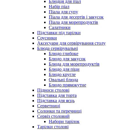
Блюдця для піал
Набір піал
Піала для супу
Піала для десертів і закусок
Піала для морепродуктів
Салатники
Підставки під тарілки
Соусники
Аксесуари для сервірування столу
Блюда сервірувальні
Блюдо глибоке
Блюдо для закусок
Блюда для морепродуктів
Блюдо для піци
Блюдо кругле
Овальні блюда
Блюдо прямокутне
Підноси столові
Підставка для торта
Підставка для яєць
Серветниці
Солонки та перечниці
Сервіз столовий
Набори тарілок
Тарілки столові