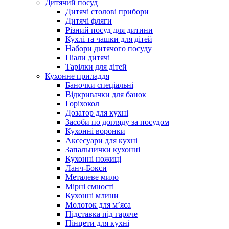
Дитячий посуд
Дитячі столові прибори
Дитячі фляги
Різний посуд для дитини
Кухлі та чашки для дітей
Набори дитячого посуду
Піали дитячі
Тарілки для дітей
Кухонне приладдя
Баночки спеціальні
Відкривачки для банок
Горіхокол
Дозатор для кухні
Засоби по догляду за посудом
Кухонні воронки
Аксесуари для кухні
Запальнички кухонні
Кухонні ножиці
Ланч-Бокси
Металеве мило
Мірні ємності
Кухонні млини
Молоток для м’яса
Підставка під гаряче
Пінцети для кухні