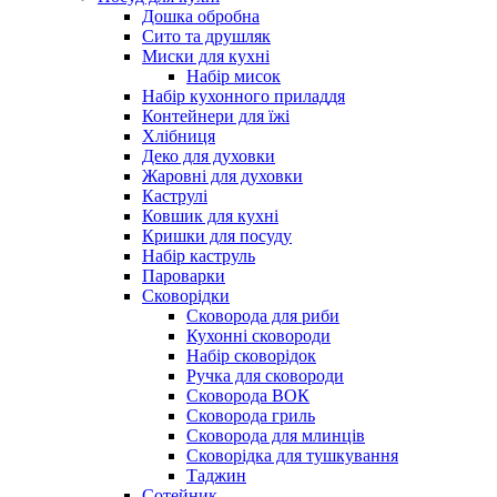
Дошка обробна
Сито та друшляк
Миски для кухні
Набір мисок
Набір кухонного приладдя
Контейнери для їжі
Хлібниця
Деко для духовки
Жаровні для духовки
Каструлі
Ковшик для кухні
Кришки для посуду
Набір каструль
Пароварки
Сковорідки
Сковорода для риби
Кухонні сковороди
Набір сковорідок
Ручка для сковороди
Сковорода ВОК
Сковорода гриль
Сковорода для млинців
Сковорідка для тушкування
Таджин
Сотейник