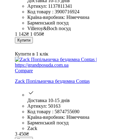
Доставка 10-15 днів
Артикул: 1137811341
Код товару : 3900716924
Країна-виробник: Німеччина
Барменський посуд
Villeroy&Boch посуд
1 142
₴
1 050
₴
Купити
Купити в 1 клік
Compare
Zack Попільничка бездимна Contas
Доставка 10-15 днів
Артикул: 50163
Код товару : 5874755690
Країна-виробник: Німеччина
Барменський посуд
Zack
3 450
₴