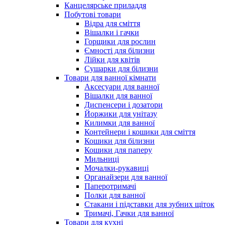
Канцелярське приладдя
Побутові товари
Відра для сміття
Вішалки і гачки
Горщики для рослин
Ємності для білизни
Лійки для квітів
Сушарки для білизни
Товари для ванної кімнати
Аксесуари для ванної
Вішалки для ванної
Диспенсери і дозатори
Йоржики для унітазу
Килимки для ванної
Контейнери і кошики для сміття
Кошики для білизни
Кошики для паперу
Мильниці
Мочалки-рукавиці
Органайзери для ванної
Паперотримачі
Полки для ванної
Стакани і підставки для зубних щіток
Тримачі, Гачки для ванної
Товари для кухні