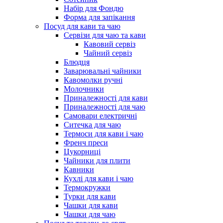
Набір для Фондю
Форма для запікання
Посуд для кави та чаю
Сервізи для чаю та кави
Кавовий сервіз
Чайний сервіз
Блюдця
Заварювальні чайники
Кавомолки ручні
Молочники
Приналежності для кави
Приналежності для чаю
Самовари електричні
Ситечка для чаю
Термоси для кави і чаю
Френч преси
Цукорниці
Чайники для плити
Кавники
Кухлі для кави і чаю
Термокружки
Турки для кави
Чашки для кави
Чашки для чаю