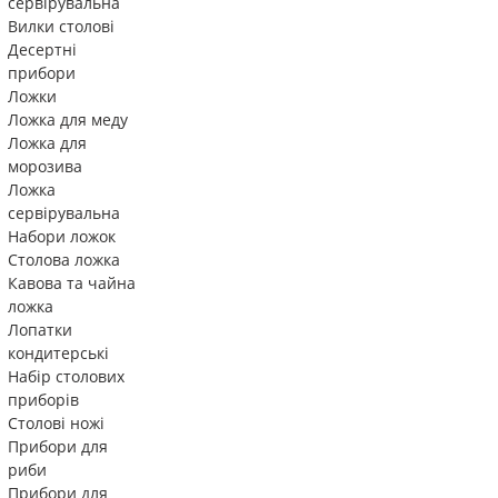
сервірувальна
Вилки столові
Десертні
прибори
Ложки
Ложка для меду
Ложка для
морозива
Ложка
сервірувальна
Набори ложок
Столова ложка
Кавова та чайна
ложка
Лопатки
кондитерські
Набір столових
приборів
Столові ножі
Прибори для
риби
Прибори для