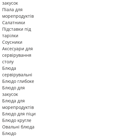
закусок
Піала для
морепродуктів
Салатники
Підставки під
тарілки
Соусники
Аксесуари для
сервірування
столу
Блюда
сервірувальні
Блюдо глибоке
Блюдо для
закусок
Блюда для
морепродуктів
Блюдо для піци
Блюдо кругле
Овальні блюда
Блюдо