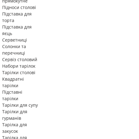
прямокутне
Підноси столові
Підставка для
торта
Підставка для
яєць
Серветниці
Солонки та
перечниці
Сервіз столовий
Набори тарілок
Тарілки столові
Квадратні
тарілки
Підставні
тарілки
Тарілки для супу
Тарілки для
гурманів
Тарілка для
закусок
Тарілка для