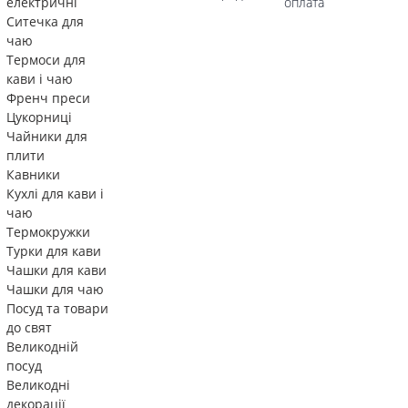
електричні
оплата
Ситечка для
чаю
Термоси для
кави і чаю
Френч преси
Цукорниці
Чайники для
плити
Кавники
Кухлі для кави і
чаю
Термокружки
Турки для кави
Чашки для кави
Чашки для чаю
Посуд та товари
до свят
Великодній
посуд
Великодні
декорації