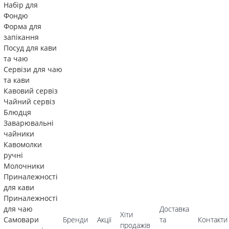
Набір для
Фондю
Форма для
запікання
Посуд для кави
та чаю
Сервізи для чаю
та кави
Кавовий сервіз
Чайний сервіз
Блюдця
Заварювальні
чайники
Кавомолки
ручні
Молочники
Приналежності
для кави
Приналежності
для чаю
Доставка
Хіти
Самовари
Бренди
Акції
та
Контакти
продажів