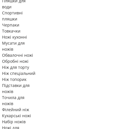
Пляшки для
води
Спортивні
пляшки
Черпаки
Товкачки
Ножі кухонні
Мусати для
ножів
Обвалочні ножі
Обробні ножі
Ніж для торту
Ніж спеціальний
Ніж топорик
Підставки для
ножів
Точила для
ножів
Філейний ніж
Кухарські ножі
Набір ножів
Ножі для