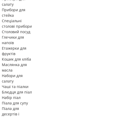
салату
Прибори для
стейка
Спеціальні
столові прибори
Столовий посуд
Глечики для
напоїв
Етажерки для
фруктів
Кошик для хліба
Маслянка для
масла
Набори для
салату
Чаші та піалки
Блюдця для піал
Набір піал
Піала для супу
Піала для
десертів і