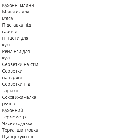
Кухонні млини
Молоток для
м’яса
Підставка під
гаряче
Пінцети для
кухні
Рейлінги для
кухні
Серветки на стіл
Серветки
паперові
Серветки під
тарілки
Соковижималка
ручна
Кухонний
термометр
Часникодавка
Терка, шинковка
Щипці кухонні