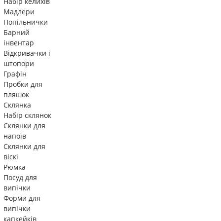
Набір келихів
Мадлери
Попільнички
Барний
інвентар
Відкривачки і
штопори
Графін
Пробки для
пляшок
Склянка
Набір склянок
Склянки для
напоїв
Склянки для
віскі
Рюмка
Посуд для
випічки
Форми для
випічки
капкейків