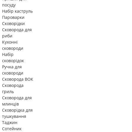
посуду
Набір каструль
Пароварки
Сковорідки
Сковорода для
риби
Кухонні
сковороди
Набір
сковорідок
Ручка для
сковороди
Сковорода ВОК
Сковорода
гриль
Сковорода для
млинців
Сковорідка для
тушкування
Таджин
Сотейник