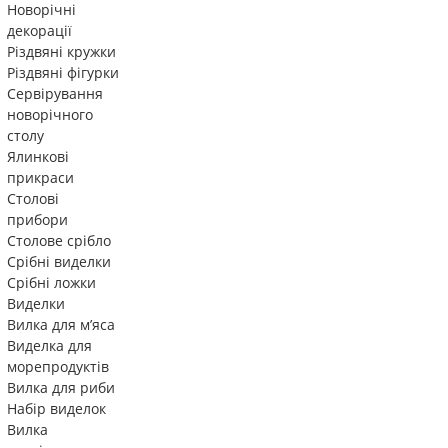
Новорічні
декорації
Різдвяні кружки
Різдвяні фігурки
Сервірування
новорічного
столу
Ялинкові
прикраси
Столові
прибори
Столове срібло
Срібні виделки
Срібні ложки
Виделки
Вилка для м’яса
Виделка для
морепродуктів
Вилка для риби
Набір виделок
Вилка