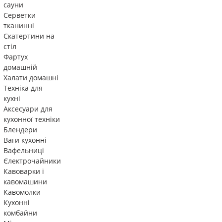
сауни
Серветки
тканинні
Скатертини на
стіл
Фартух
домашній
Халати домашні
Техніка для
кухні
Аксесуари для
кухонної техніки
Блендери
Ваги кухонні
Вафельниці
Єлектрочайники
Кавоварки і
кавомашини
Кавомолки
Кухонні
комбайни