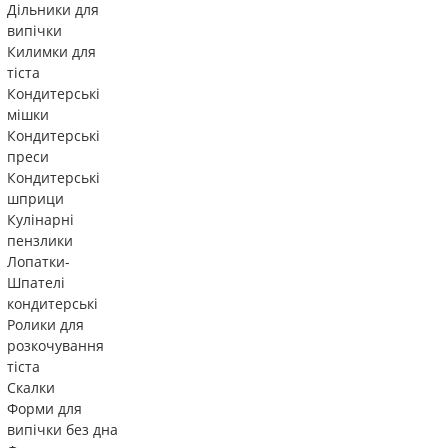
Дільники для
випічки
Килимки для
тіста
Кондитерські
мішки
Кондитерські
преси
Кондитерські
шприци
Кулінарні
пензлики
Лопатки-
Шпателі
кондитерські
Ролики для
розкочування
тіста
Скалки
Форми для
випічки без дна