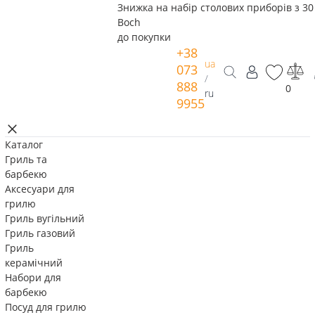
Знижка на набір столових приборів з 30 
Boch
до покупки
+38
ua
073
/
888
0
ru
9955
Каталог
Гриль та
барбекю
Аксесуари для
грилю
Гриль вугільний
Гриль газовий
Гриль
керамічний
Набори для
барбекю
Посуд для грилю