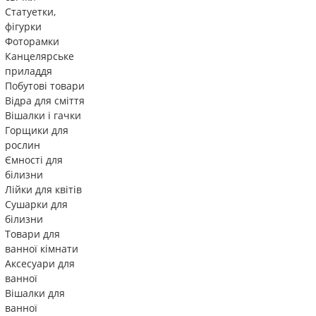
Статуетки,
фігурки
Фоторамки
Канцелярське
приладдя
Побутові товари
Відра для сміття
Вішалки і гачки
Горщики для
рослин
Ємності для
білизни
Лійки для квітів
Сушарки для
білизни
Товари для
ванної кімнати
Аксесуари для
ванної
Вішалки для
ванної