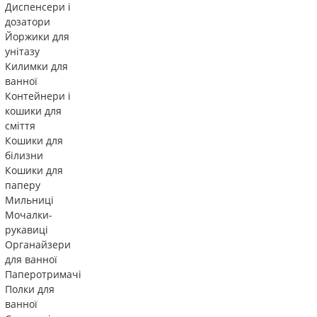
Диспенсери і
дозатори
Йоржики для
унітазу
Килимки для
ванної
Контейнери і
кошики для
сміття
Кошики для
білизни
Кошики для
паперу
Мильниці
Мочалки-
рукавиці
Органайзери
для ванної
Паперотримачі
Полки для
ванної