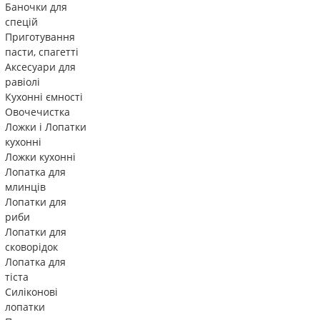
Баночки для
спецій
Приготування
пасти, спагетті
Аксесуари для
равіолі
Кухонні ємності
Овочечистка
Ложки і Лопатки
кухонні
Ложки кухонні
Лопатка для
млинців
Лопатки для
риби
Лопатки для
сковорідок
Лопатка для
тіста
Силіконові
лопатки