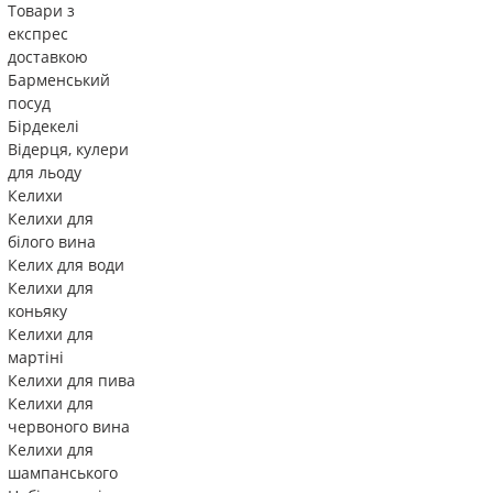
Товари з
експрес
доставкою
Барменський
посуд
Бірдекелі
Відерця, кулери
для льоду
Келихи
Келихи для
білого вина
Келих для води
Келихи для
коньяку
Келихи для
мартіні
Келихи для пива
Келихи для
червоного вина
Келихи для
шампанського