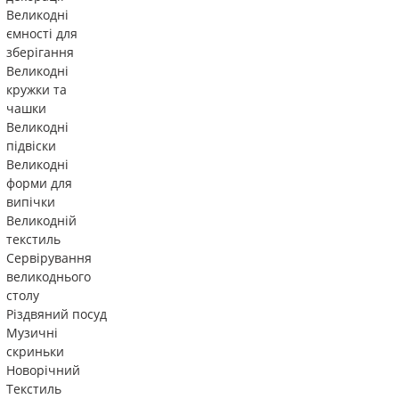
Великодні
ємності для
зберігання
Великодні
кружки та
чашки
Великодні
підвіски
Великодні
форми для
випічки
Великодній
текстиль
Сервірування
великоднього
столу
Різдвяний посуд
Музичні
скриньки
Новорічний
Текстиль