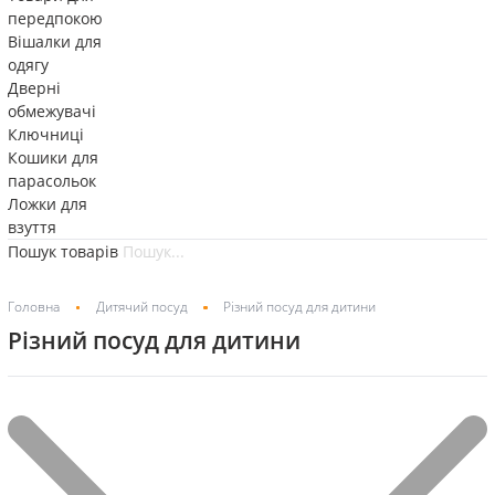
передпокою
Вішалки для
одягу
Дверні
обмежувачі
Ключниці
Кошики для
парасольок
Ложки для
взуття
Пошук товарів
Головна
Дитячий посуд
Різний посуд для дитини
Різний посуд для дитини
Фільтр
Показано 1–20 із 32