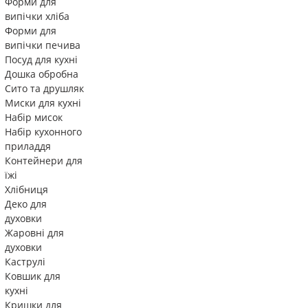
Форми для
випічки хліба
Форми для
випічки печива
Посуд для кухні
Дошка обробна
Сито та друшляк
Миски для кухні
Набір мисок
Набір кухонного
приладдя
Контейнери для
їжі
Хлібниця
Деко для
духовки
Жаровні для
духовки
Каструлі
Ковшик для
кухні
Кришки для