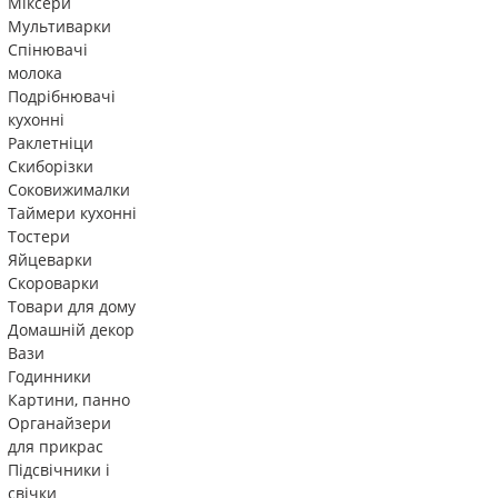
Міксери
Мультиварки
Спінювачі
молока
Подрібнювачі
кухонні
Раклетніци
Скиборізки
Соковижималки
Таймери кухонні
Тостери
Яйцеварки
Скороварки
Товари для дому
Домашній декор
Вази
Годинники
Картини, панно
Органайзери
для прикрас
Підсвічники і
свічки