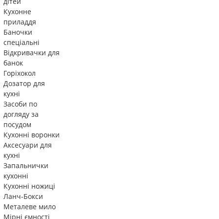
дітей
Кухонне
приладдя
Баночки
спеціальні
Відкривачки для
банок
Горіхокол
Дозатор для
кухні
Засоби по
догляду за
посудом
Кухонні воронки
Аксесуари для
кухні
Запальнички
кухонні
Кухонні ножиці
Ланч-Бокси
Металеве мило
Мірні ємності