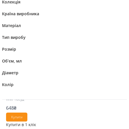
Колекція
Країна виробника
Матеріал
Compare
Тип виробу
WMF Солонка, блакитна McSalt -König-
Розмір
Об’єм, мл
Діаметр
Доставка 10-15 днів
Артикул: 12 8439 6790
Колір
Код товару : 2040873087
Країна-виробник: Німеччина
Дитячий посуд
WMF посуд
648
₴
Купити
Купити в 1 клік