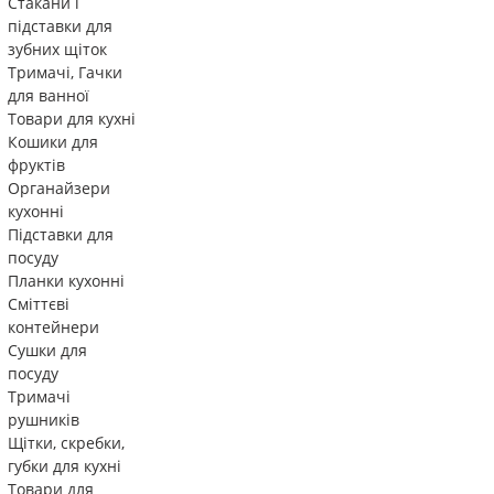
Стакани і
підставки для
зубних щіток
Тримачі, Гачки
для ванної
Товари для кухні
Кошики для
фруктів
Органайзери
кухонні
Підставки для
посуду
Планки кухонні
Сміттєві
контейнери
Сушки для
посуду
Тримачі
рушників
Щітки, скребки,
губки для кухні
Товари для