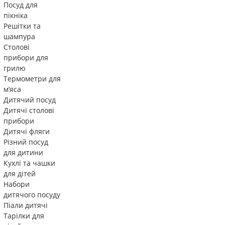
Посуд для
пікніка
Решітки та
шампура
Столові
прибори для
грилю
Термометри для
м’яса
Дитячий посуд
Дитячі столові
прибори
Дитячі фляги
Різний посуд
для дитини
Кухлі та чашки
для дітей
Набори
дитячого посуду
Піали дитячі
Тарілки для