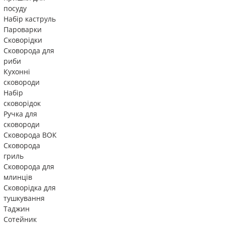
посуду
Набір каструль
Пароварки
Сковорідки
Сковорода для
риби
Кухонні
сковороди
Набір
сковорідок
Ручка для
сковороди
Сковорода ВОК
Сковорода
гриль
Сковорода для
млинців
Сковорідка для
тушкування
Таджин
Сотейник