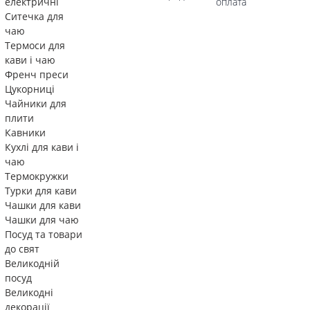
електричні
оплата
Ситечка для
чаю
Термоси для
кави і чаю
Френч преси
Цукорниці
Чайники для
плити
Кавники
Кухлі для кави і
чаю
Термокружки
Турки для кави
Чашки для кави
Чашки для чаю
Посуд та товари
до свят
Великодній
посуд
Великодні
декорації