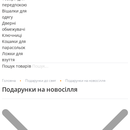
передпокою
Вішалки для
одягу
Дверні
обмежувачі
Ключниці
Кошики для
парасольок
Ложки для
взуття
Пошук товарів
Головна
Подарунки до свят
Подарунки на новосілля
Подарунки на новосілля
Фільтр
Показано 1–20 із 874