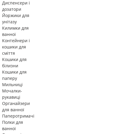
Диспенсери і
дозатори
Йоржики для
унітазу
Килимки для
ванної
Контейнери і
кошики для
сміття
Кошики для
білизни
Кошики для
паперу
Мильниці
Мочалки-
рукавиці
Органайзери
для ванної
Паперотримачі
Полки для
ванної