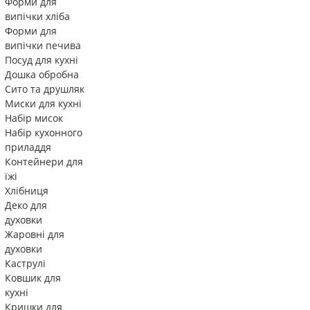
Форми для
випічки хліба
Форми для
випічки печива
Посуд для кухні
Дошка обробна
Сито та друшляк
Миски для кухні
Набір мисок
Набір кухонного
приладдя
Контейнери для
їжі
Хлібниця
Деко для
духовки
Жаровні для
духовки
Каструлі
Ковшик для
кухні
Кришки для