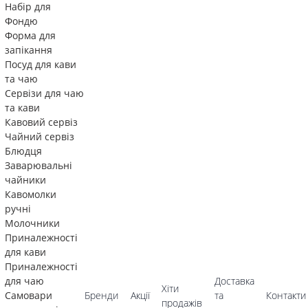
Набір для
Фондю
Форма для
запікання
Посуд для кави
та чаю
Сервізи для чаю
та кави
Кавовий сервіз
Чайний сервіз
Блюдця
Заварювальні
чайники
Кавомолки
ручні
Молочники
Приналежності
для кави
Приналежності
для чаю
Доставка
Хіти
Самовари
Бренди
Акції
та
Контакти
продажів