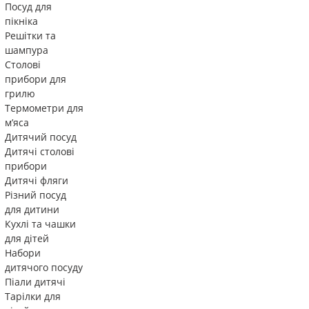
Посуд для
пікніка
Решітки та
шампура
Столові
прибори для
грилю
Термометри для
м’яса
Дитячий посуд
Дитячі столові
прибори
Дитячі фляги
Різний посуд
для дитини
Кухлі та чашки
для дітей
Набори
дитячого посуду
Піали дитячі
Тарілки для