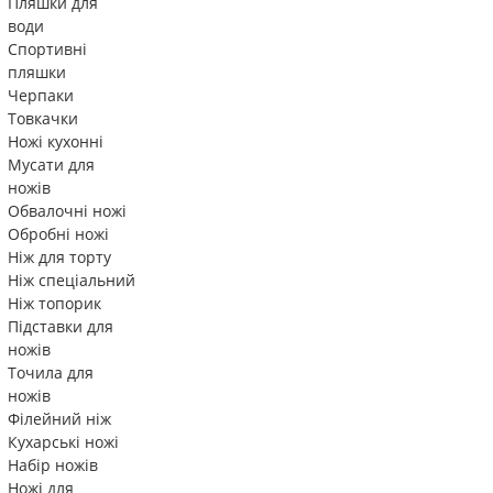
Пляшки для
води
Спортивні
пляшки
Черпаки
Товкачки
Ножі кухонні
Мусати для
ножів
Обвалочні ножі
Обробні ножі
Ніж для торту
Ніж спеціальний
Ніж топорик
Підставки для
ножів
Точила для
ножів
Філейний ніж
Кухарські ножі
Набір ножів
Ножі для