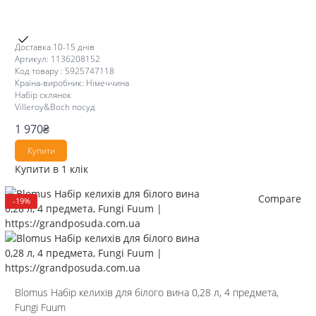
Доставка 10-15 днів
Артикул: 1136208152
Код товару : 5925747118
Країна-виробник: Німеччина
Набір склянок
Villeroy&Boch посуд
1 970
₴
Купити
Купити в 1 клік
Compare
-19%
Blomus Набір келихів для білого вина 0,28 л, 4 предмета,
Fungi Fuum