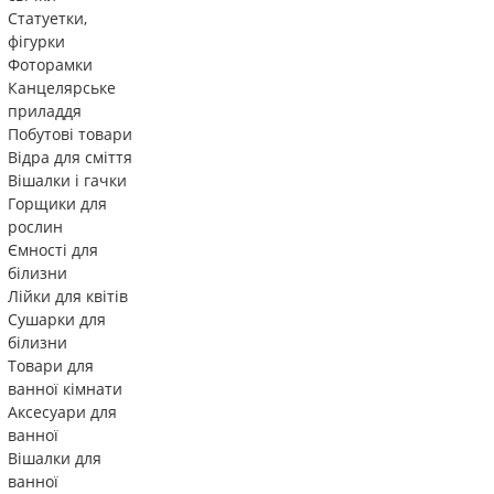
Статуетки,
фігурки
Фоторамки
Канцелярське
приладдя
Побутові товари
Відра для сміття
Вішалки і гачки
Горщики для
рослин
Ємності для
білизни
Лійки для квітів
Сушарки для
білизни
Товари для
ванної кімнати
Аксесуари для
ванної
Вішалки для
ванної