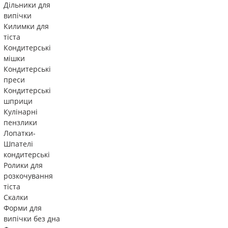
Дільники для
випічки
Килимки для
тіста
Кондитерські
мішки
Кондитерські
преси
Кондитерські
шприци
Кулінарні
пензлики
Лопатки-
Шпателі
кондитерські
Ролики для
розкочування
тіста
Скалки
Форми для
випічки без дна