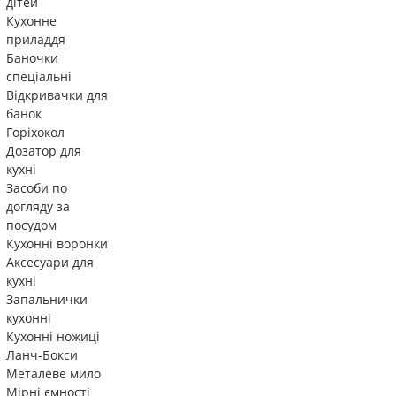
дітей
Кухонне
приладдя
Баночки
спеціальні
Відкривачки для
банок
Горіхокол
Дозатор для
кухні
Засоби по
догляду за
посудом
Кухонні воронки
Аксесуари для
кухні
Запальнички
кухонні
Кухонні ножиці
Ланч-Бокси
Металеве мило
Мірні ємності