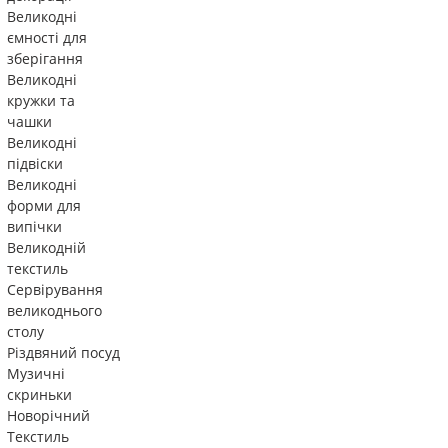
Великодні
ємності для
зберігання
Великодні
кружки та
чашки
Великодні
підвіски
Великодні
форми для
випічки
Великодній
текстиль
Сервірування
великоднього
столу
Різдвяний посуд
Музичні
скриньки
Новорічний
Текстиль