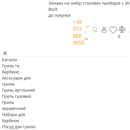
Знижка на набір столових приборів з 30 
Boch
до покупки
+38
ua
073
/
888
0
ru
9955
Каталог
Гриль та
барбекю
Аксесуари для
грилю
Гриль вугільний
Гриль газовий
Гриль
керамічний
Набори для
барбекю
Посуд для грилю