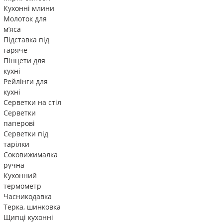
Кухонні млини
Молоток для
м’яса
Підставка під
гаряче
Пінцети для
кухні
Рейлінги для
кухні
Серветки на стіл
Серветки
паперові
Серветки під
тарілки
Соковижималка
ручна
Кухонний
термометр
Часникодавка
Терка, шинковка
Щипці кухонні