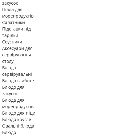
закусок
Піала для
морепродуктів
Салатники
Підставки під
тарілки
Соусники
Аксесуари для
сервірування
столу
Блюда
сервірувальні
Блюдо глибоке
Блюдо для
закусок
Блюда для
морепродуктів
Блюдо для піци
Блюдо кругле
Овальні блюда
Блюдо