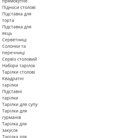
прямокутне
Підноси столові
Підставка для
торта
Підставка для
яєць
Серветниці
Солонки та
перечниці
Сервіз столовий
Набори тарілок
Тарілки столові
Квадратні
тарілки
Підставні
тарілки
Тарілки для супу
Тарілки для
гурманів
Тарілка для
закусок
Тарілка для