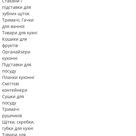
Стакани і
підставки для
зубних щіток
Тримачі, Гачки
для ванної
Товари для кухні
Кошики для
фруктів
Органайзери
кухонні
Підставки для
посуду
Планки кухонні
Сміттєві
контейнери
Сушки для
посуду
Тримачі
рушників
Щітки, скребки,
губки для кухні
Товари для