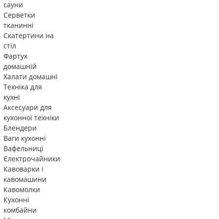
сауни
Серветки
тканинні
Скатертини на
стіл
Фартух
домашній
Халати домашні
Техніка для
кухні
Аксесуари для
кухонної техніки
Блендери
Ваги кухонні
Вафельниці
Єлектрочайники
Кавоварки і
кавомашини
Кавомолки
Кухонні
комбайни