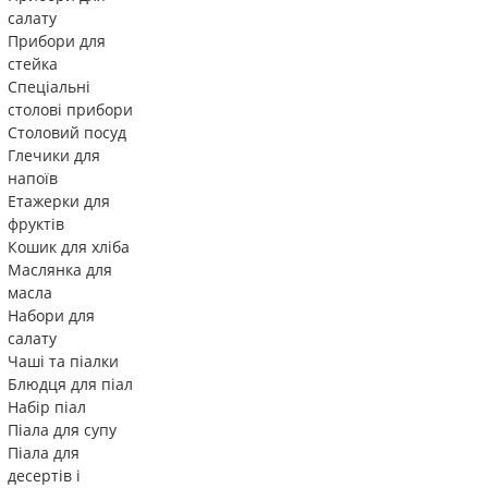
салату
Прибори для
стейка
Спеціальні
столові прибори
Столовий посуд
Глечики для
напоїв
Етажерки для
фруктів
Кошик для хліба
Маслянка для
масла
Набори для
салату
Чаші та піалки
Блюдця для піал
Набір піал
Піала для супу
Піала для
десертів і