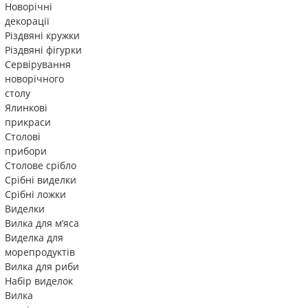
Новорічні
декорації
Різдвяні кружки
Різдвяні фігурки
Сервірування
новорічного
столу
Ялинкові
прикраси
Столові
прибори
Столове срібло
Срібні виделки
Срібні ложки
Виделки
Вилка для м’яса
Виделка для
морепродуктів
Вилка для риби
Набір виделок
Вилка