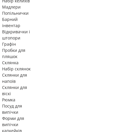
Набір келихів
Мадлери
Попільнички
Барний
інвентар
Відкривачки і
штопори
Графін
Пробки для
пляшок
Склянка
Набір склянок
Склянки для
напоїв
Склянки для
віскі
Рюмка
Посуд для
випічки
Форми для
випічки
капкейків