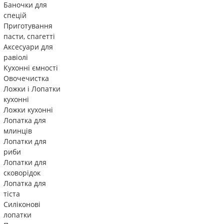
Баночки для
спецій
Приготування
пасти, спагетті
Аксесуари для
равіолі
Кухонні ємності
Овочечистка
Ложки і Лопатки
кухонні
Ложки кухонні
Лопатка для
млинців
Лопатки для
риби
Лопатки для
сковорідок
Лопатка для
тіста
Силіконові
лопатки