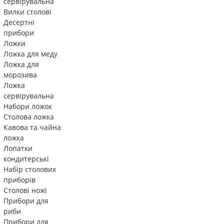
сервірувальна
Вилки столові
Десертні
прибори
Ложки
Ложка для меду
Ложка для
морозива
Ложка
сервірувальна
Набори ложок
Столова ложка
Кавова та чайна
ложка
Лопатки
кондитерські
Набір столових
приборів
Столові ножі
Прибори для
риби
Прибори для