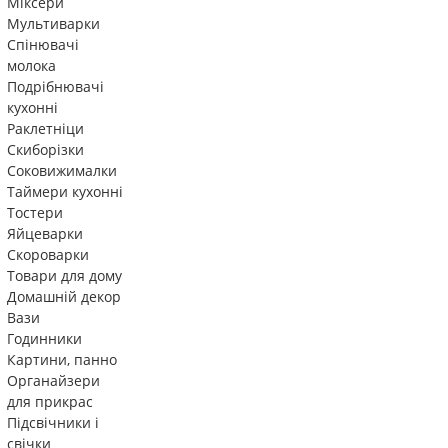
Міксери
Мультиварки
Спінювачі
молока
Подрібнювачі
кухонні
Раклетніци
Скиборізки
Соковижималки
Таймери кухонні
Тостери
Яйцеварки
Скороварки
Товари для дому
Домашній декор
Вази
Годинники
Картини, панно
Органайзери
для прикрас
Підсвічники і
свічки