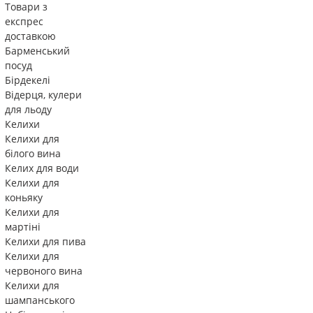
Товари з
експрес
доставкою
Барменський
посуд
Бірдекелі
Відерця, кулери
для льоду
Келихи
Келихи для
білого вина
Келих для води
Келихи для
коньяку
Келихи для
мартіні
Келихи для пива
Келихи для
червоного вина
Келихи для
шампанського