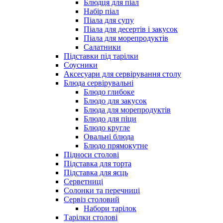
Блюдця для піал
Набір піал
Піала для супу
Піала для десертів і закусок
Піала для морепродуктів
Салатники
Підставки під тарілки
Соусники
Аксесуари для сервірування столу
Блюда сервірувальні
Блюдо глибоке
Блюдо для закусок
Блюда для морепродуктів
Блюдо для піци
Блюдо кругле
Овальні блюда
Блюдо прямокутне
Підноси столові
Підставка для торта
Підставка для яєць
Серветниці
Солонки та перечниці
Сервіз столовий
Набори тарілок
Тарілки столові