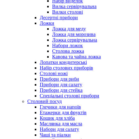
Набір виделок
Вилка сервірувальна
Вилки столові
Десертні прибори
Ложки
Ложка для меду
Ложка для морозива
Ложка сервірувальна
Набори ложок
Столова ложка
Кавова та чайна ложка
Лопатки кондитерські
Набір столових приборів
Столові ножі
Прибори для риби
Прибори для салату
Прибори для стейка
Спеціальні столові прибори
Столовий посуд
Глечики для напоїв
Етажерки для фруктів
Кошик для хліба
Маслянка для масла
Набори для салату
Чаші та піалки