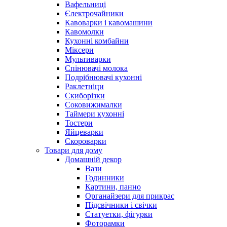
Вафельниці
Єлектрочайники
Кавоварки і кавомашини
Кавомолки
Кухонні комбайни
Міксери
Мультиварки
Спінювачі молока
Подрібнювачі кухонні
Раклетніци
Скиборізки
Соковижималки
Таймери кухонні
Тостери
Яйцеварки
Скороварки
Товари для дому
Домашній декор
Вази
Годинники
Картини, панно
Органайзери для прикрас
Підсвічники і свічки
Статуетки, фігурки
Фоторамки