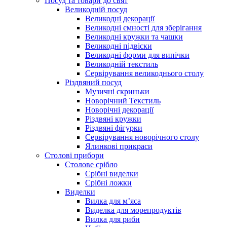
Посуд та товари до свят
Великодній посуд
Великодні декорації
Великодні ємності для зберігання
Великодні кружки та чашки
Великодні підвіски
Великодні форми для випічки
Великодній текстиль
Сервірування великоднього столу
Різдвяний посуд
Музичні скриньки
Новорічний Текстиль
Новорічні декорації
Різдвяні кружки
Різдвяні фігурки
Сервірування новорічного столу
Ялинкові прикраси
Столові прибори
Столове срібло
Срібні виделки
Срібні ложки
Виделки
Вилка для м’яса
Виделка для морепродуктів
Вилка для риби