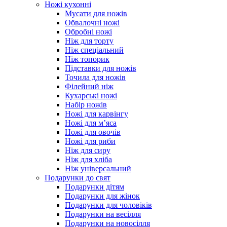
Ножі кухонні
Мусати для ножів
Обвалочні ножі
Обробні ножі
Ніж для торту
Ніж спеціальний
Ніж топорик
Підставки для ножів
Точила для ножів
Філейний ніж
Кухарські ножі
Набір ножів
Ножі для карвінгу
Ножі для м’яса
Ножі для овочів
Ножі для риби
Ніж для сиру
Ніж для хліба
Ніж універсальний
Подарунки до свят
Подарунки дітям
Подарунки для жінок
Подарунки для чоловіків
Подарунки на весілля
Подарунки на новосілля