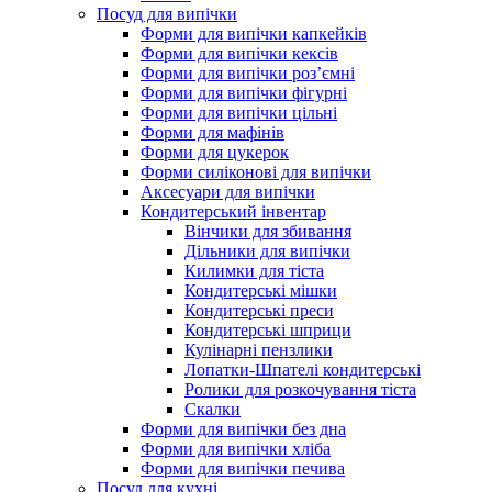
Посуд для випічки
Форми для випічки капкейків
Форми для випічки кексів
Форми для випічки роз’ємні
Форми для випічки фігурні
Форми для випічки цільні
Форми для мафінів
Форми для цукерок
Форми силіконові для випічки
Аксесуари для випічки
Кондитерський інвентар
Вінчики для збивання
Дільники для випічки
Килимки для тіста
Кондитерські мішки
Кондитерські преси
Кондитерські шприци
Кулінарні пензлики
Лопатки-Шпателі кондитерські
Ролики для розкочування тіста
Скалки
Форми для випічки без дна
Форми для випічки хліба
Форми для випічки печива
Посуд для кухні