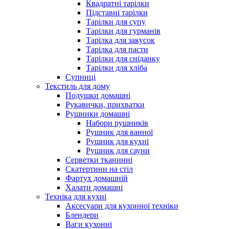
Квадратні тарілки
Підставні тарілки
Тарілки для супу
Тарілки для гурманів
Тарілка для закусок
Тарілка для пасти
Тарілки для сніданку
Тарілки для хліба
Супниці
Текстиль для дому
Подушки домашні
Рукавички, прихватки
Рушники домашні
Набори рушників
Рушник для ванної
Рушник для кухні
Рушник для сауни
Серветки тканинні
Скатертини на стіл
Фартух домашній
Халати домашні
Техніка для кухні
Аксесуари для кухонної техніки
Блендери
Ваги кухонні