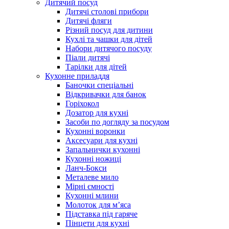
Дитячий посуд
Дитячі столові прибори
Дитячі фляги
Різний посуд для дитини
Кухлі та чашки для дітей
Набори дитячого посуду
Піали дитячі
Тарілки для дітей
Кухонне приладдя
Баночки спеціальні
Відкривачки для банок
Горіхокол
Дозатор для кухні
Засоби по догляду за посудом
Кухонні воронки
Аксесуари для кухні
Запальнички кухонні
Кухонні ножиці
Ланч-Бокси
Металеве мило
Мірні ємності
Кухонні млини
Молоток для м’яса
Підставка під гаряче
Пінцети для кухні