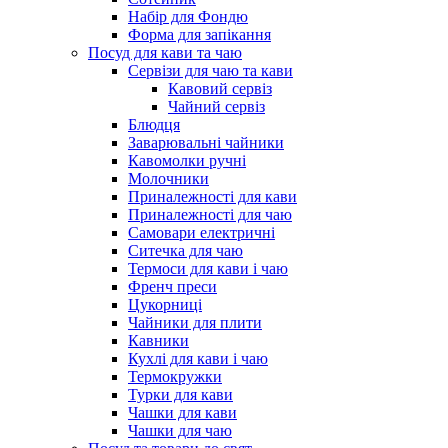
Набір для Фондю
Форма для запікання
Посуд для кави та чаю
Сервізи для чаю та кави
Кавовий сервіз
Чайний сервіз
Блюдця
Заварювальні чайники
Кавомолки ручні
Молочники
Приналежності для кави
Приналежності для чаю
Самовари електричні
Ситечка для чаю
Термоси для кави і чаю
Френч преси
Цукорниці
Чайники для плити
Кавники
Кухлі для кави і чаю
Термокружки
Турки для кави
Чашки для кави
Чашки для чаю