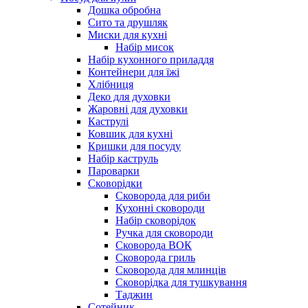
Дошка обробна
Сито та друшляк
Миски для кухні
Набір мисок
Набір кухонного приладдя
Контейнери для їжі
Хлібниця
Деко для духовки
Жаровні для духовки
Каструлі
Ковшик для кухні
Кришки для посуду
Набір каструль
Пароварки
Сковорідки
Сковорода для риби
Кухонні сковороди
Набір сковорідок
Ручка для сковороди
Сковорода ВОК
Сковорода гриль
Сковорода для млинців
Сковорідка для тушкування
Таджин
Сотейник