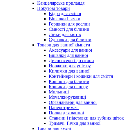
Канцелярське приладдя
Побутові товари
Відра для сміття
Вішалки і гачки
Горщики для рослин
Ємності для білизни
Лійки для квітів
Сушарки для білизни
Товари для ванної кімнати
Аксесуари для ванної
Вішалки для ванної
Диспенсери і дозатори
Йоржики для унітазу
Килимки для ванної
Контейнери і кошики для сміття
Кошики для білизни
Кошики для паперу
Мильниці
Мочалки-рукавиці
Органайзери для ванної
Паперотримачі
Полки для ванної
Стакани і підставки для зубних щіток
Тримачі, Гачки для ванної
Товари для кухні