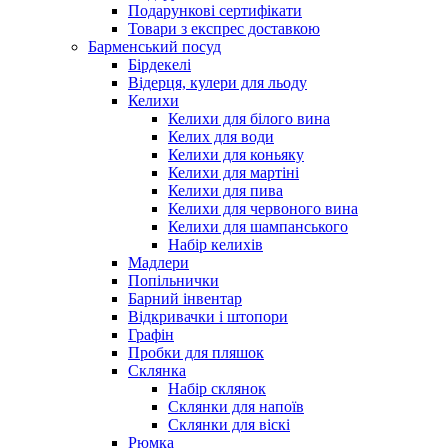
Подарункові сертифікати
Товари з експрес доставкою
Барменський посуд
Бірдекелі
Відерця, кулери для льоду
Келихи
Келихи для білого вина
Келих для води
Келихи для коньяку
Келихи для мартіні
Келихи для пива
Келихи для червоного вина
Келихи для шампанського
Набір келихів
Мадлери
Попільнички
Барний інвентар
Відкривачки і штопори
Графін
Пробки для пляшок
Склянка
Набір склянок
Склянки для напоїв
Склянки для віскі
Рюмка