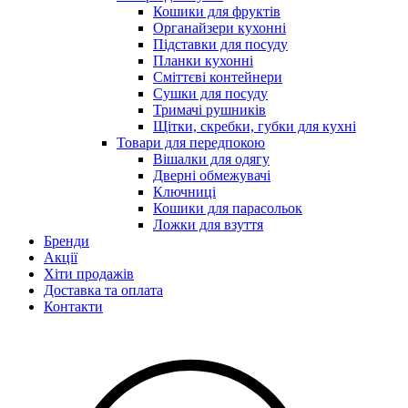
Кошики для фруктів
Органайзери кухонні
Підставки для посуду
Планки кухонні
Сміттєві контейнери
Сушки для посуду
Тримачі рушників
Щітки, скребки, губки для кухні
Товари для передпокою
Вішалки для одягу
Дверні обмежувачі
Ключниці
Кошики для парасольок
Ложки для взуття
Бренди
Акції
Хіти продажів
Доставка та оплата
Контакти