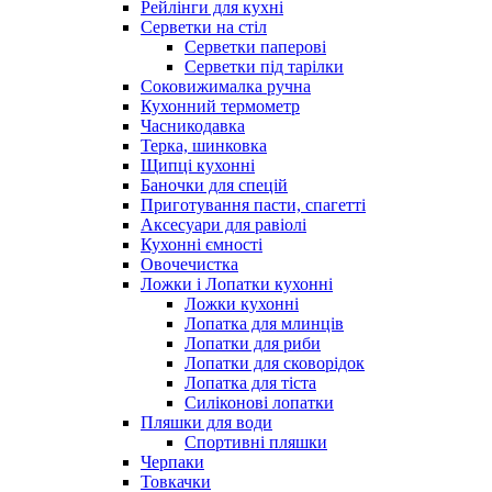
Рейлінги для кухні
Серветки на стіл
Серветки паперові
Серветки під тарілки
Соковижималка ручна
Кухонний термометр
Часникодавка
Терка, шинковка
Щипці кухонні
Баночки для спецій
Приготування пасти, спагетті
Аксесуари для равіолі
Кухонні ємності
Овочечистка
Ложки і Лопатки кухонні
Ложки кухонні
Лопатка для млинців
Лопатки для риби
Лопатки для сковорідок
Лопатка для тіста
Силіконові лопатки
Пляшки для води
Спортивні пляшки
Черпаки
Товкачки