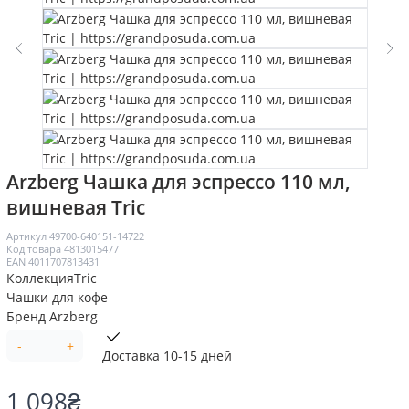
Arzberg Чашка для эспрессо 110 мл,
вишневая Tric
Артикул
49700-640151-14722
Код товара
4813015477
EAN
4011707813431
Коллекция
Tric
Чашки для кофе
Бренд
Arzberg
-
+
Доставка 10-15 дней
1 098
₴