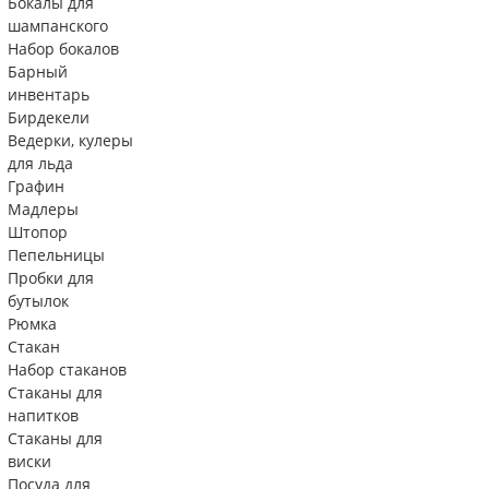
Бокалы для
шампанского
Набор бокалов
Барный
инвентарь
Бирдекели
Ведерки, кулеры
для льда
Графин
Мадлеры
Штопор
Пепельницы
Пробки для
бутылок
Рюмка
Стакан
Набор стаканов
Стаканы для
напитков
Стаканы для
виски
Посуда для