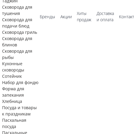
Таджин
Сковорода для
тушения
Хиты
Доставка
Бренды
Акции
Контак
Сковорода для
продаж
и оплата
подачи блюд
Сковорода гриль
Сковорода для
блинов
Сковорода для
рыбы
Кухонные
сковороды
Сотейник
Набор для фондю
Форма для
запекания
Хлебница
Посуда и товары
к праздникам
Пасхальная
посуда
Пасхальные