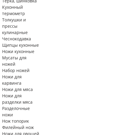
Тëрка, шинковка
Кухонный
термометр
Толкушки и
прессы
кулинарные
Чеснокодавка
Щипцы кухонные
Ножи кухонные
Мусаты для
ножей
Набор ножей
Ножи для
карвинга
Ножи для мяса
Ножи для
разделки мяса
Разделочные
ножи
Нож топорик
Филейный нож
Ножи для овощей