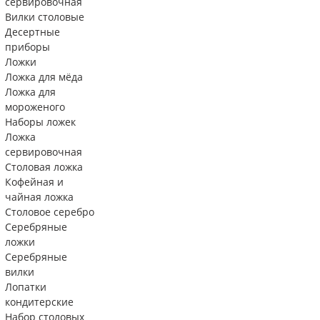
сервировочная
Вилки столовые
Десертные
приборы
Ложки
Ложка для мёда
Ложка для
мороженого
Наборы ложек
Ложка
сервировочная
Столовая ложка
Кофейная и
чайная ложка
Столовое серебро
Серебряные
ложки
Серебряные
вилки
Лопатки
кондитерские
Набор столовых