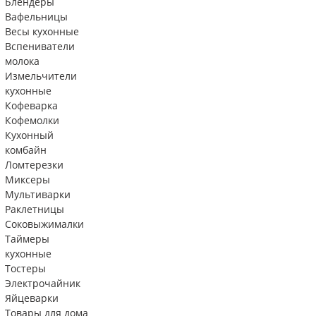
Блендеры
Вафельницы
Весы кухонные
Вспениватели
молока
Измельчители
кухонные
Кофеварка
Кофемолки
Кухонный
комбайн
Ломтерезки
Миксеры
Мультиварки
Раклетницы
Соковыжималки
Таймеры
кухонные
Тостеры
Электрочайник
Яйцеварки
Товары для дома