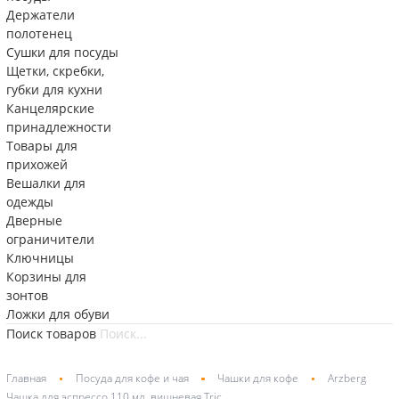
Держатели
полотенец
Сушки для посуды
Щетки, скребки,
губки для кухни
Канцелярские
принадлежности
Товары для
прихожей
Вешалки для
одежды
Дверные
ограничители
Ключницы
Корзины для
зонтов
Ложки для обуви
Поиск товаров
Главная
Посуда для кофе и чая
Чашки для кофе
Arzberg
Чашка для эспрессо 110 мл, вишневая Tric